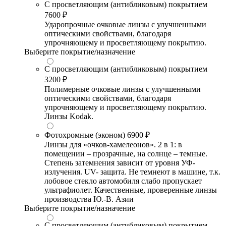
С просветляющим (антибликовым) покрытием
7600 ₽
Ударопрочные очковые линзы с улучшенными
оптическими свойствами, благодаря
упрочняющему и просветляющему покрытию.
Выберите покрытие/назначение
С просветляющим (антибликовым) покрытием
3200 ₽
Полимерные очковые линзы с улучшенными
оптическими свойствами, благодаря
упрочняющему и просветляющему покрытию.
Линзы Kodak.
Фотохромные (эконом)
6900 ₽
Линзы для «очков-хамелеонов». 2 в 1: в
помещении – прозрачные, на солнце – темные.
Степень затемнения зависит от уровня УФ-
излучения. UV- защита. Не темнеют в машине, т.к.
лобовое стекло автомобиля слабо пропускает
ультрафиолет. Качественные, проверенные линзы
производства Ю.-В. Азии
Выберите покрытие/назначение
С просветляющим (антибликовым) покрытием