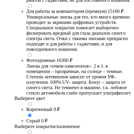
работы с гаджетами, не для постоянного ношения.
Для работы за компьютером (премиум)
15100 ₽
Универсальные линзы для тех, кто много времени
проводит за экранами цифровых устройств.
Специальное покрытие помогает выборочно
фильтровать вредный для глаза диапазон синего
спектра света. Очки с такими линзами прекрасно
подходят и для работы с гаджетами, и для
повседневного ношения.
Фотохромные
16300 ₽
Линзы для «очков-хамелеонов». 2 в 1: в
помещении – прозрачные, на солнце – темные.
Степень затемнения зависит от уровня УФ-
излучения. 100% UV- защита. Бонус – защита от
синего света. Не темнеют в машине, т.к. лобовое
стекло автомобиля слабо пропускает ультрафиолет.
Выберите цвет
Коричневый
0 ₽
Серый
0 ₽
Выберите покрытие/назначение