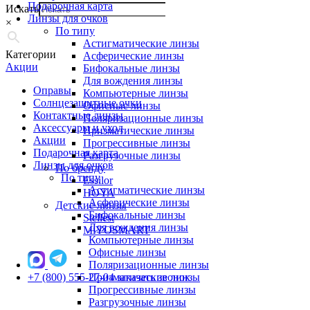
Подарочная карта
Искать
Линзы для очков
×
По типу
Астигматические линзы
Категории
Асферические линзы
Акции
Бифокальные линзы
Для вождения линзы
Оправы
Компьютерные линзы
Солнцезащитные очки
Офисные линзы
Контактные линзы
Поляризационные линзы
Аксессуары и уход
Призматические линзы
Акции
Прогрессивные линзы
Подарочная карта
Разгрузочные линзы
Линзы для очков
По бренду
По типу
Essilor
Астигматические линзы
HOYA
Асферические линзы
Детские линзы
Бифокальные линзы
Stellest
Для вождения линзы
MiYOSMART
Компьютерные линзы
Офисные линзы
Поляризационные линзы
+7 (800) 555-27-04
Призматические линзы
заказать звонок
Прогрессивные линзы
Разгрузочные линзы