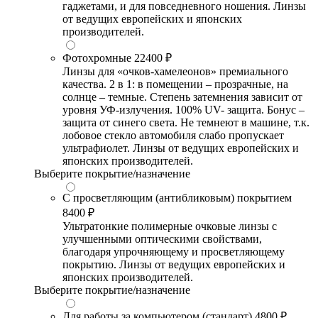
гаджетами, и для повседневного ношения. Линзы
от ведущих европейских и японских
производителей.
Фотохромные
22400 ₽
Линзы для «очков-хамелеонов» премиального
качества. 2 в 1: в помещении – прозрачные, на
солнце – темные. Степень затемнения зависит от
уровня УФ-излучения. 100% UV- защита. Бонус –
защита от синего света. Не темнеют в машине, т.к.
лобовое стекло автомобиля слабо пропускает
ультрафиолет. Линзы от ведущих европейских и
японских производителей.
Выберите покрытие/назначение
С просветляющим (антибликовым) покрытием
8400 ₽
Ультратонкие полимерные очковые линзы с
улучшенными оптическими свойствами,
благодаря упрочняющему и просветляющему
покрытию. Линзы от ведущих европейских и
японских производителей.
Выберите покрытие/назначение
Для работы за компьютером (стандарт)
4800 ₽