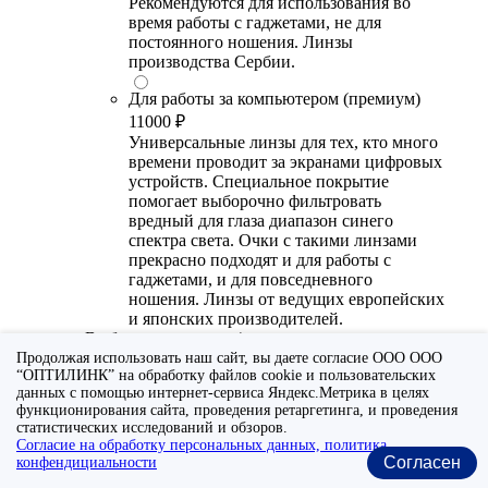
Рекомендуются для использования во
время работы с гаджетами, не для
постоянного ношения. Линзы
производства Сербии.
Для работы за компьютером (премиум)
11000 ₽
Универсальные линзы для тех, кто много
времени проводит за экранами цифровых
устройств. Специальное покрытие
помогает выборочно фильтровать
вредный для глаза диапазон синего
спектра света. Очки с такими линзами
прекрасно подходят и для работы с
гаджетами, и для повседневного
ношения. Линзы от ведущих европейских
и японских производителей.
Выберите покрытие/назначение
Продолжая использовать наш сайт, вы даете согласие ООО ООО
Для работы за компьютером (стандарт)
“ОПТИЛИНК” на обработку файлов cookie и пользовательских
данных с помощью интернет-сервиса Яндекс.Метрика в целях
6700 ₽
функционирования сайта, проведения ретаргетинга, и проведения
Утонченные линзы для тех, кто много
статистических исследований и обзоров.
времени проводит за экранами цифровых
Согласие на обработку персональных данных, политика
устройств. Специальное покрытие (блю
Согласен
конфендициальности
блокер) помогает снизить воздействие