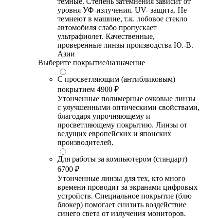
темные. Степень затемнения зависит от
уровня УФ-излучения. UV- защита. Не
темнеют в машине, т.к. лобовое стекло
автомобиля слабо пропускает
ультрафиолет. Качественные,
проверенные линзы производства Ю.-В.
Азии
Выберите покрытие/назначение
С просветляющим (антибликовым)
покрытием
4900 ₽
Утонченные полимерные очковые линзы
с улучшенными оптическими свойствами,
благодаря упрочняющему и
просветляющему покрытию. Линзы от
ведущих европейских и японских
производителей.
Для работы за компьютером (стандарт)
6700 ₽
Утонченные линзы для тех, кто много
времени проводит за экранами цифровых
устройств. Специальное покрытие (блю
блокер) помогает снизить воздействие
синего света от излучения мониторов.