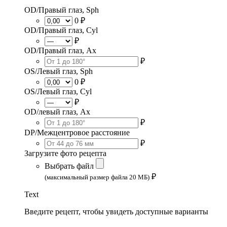
OD/Правый глаз, Sph
0 ₽
OD/Правый глаз, Cyl
₽
OD/Правый глаз, Ax
₽
OS/Левый глаз, Sph
0 ₽
OS/Левый глаз, Cyl
₽
OD/левый глаз, Ax
₽
DP/Межцентровое расстояние
₽
Загрузите фото рецепта
Выбрать файл
₽
(максимальный размер файла 20 МБ)
Text
Введите рецепт, чтобы увидеть доступные варианты