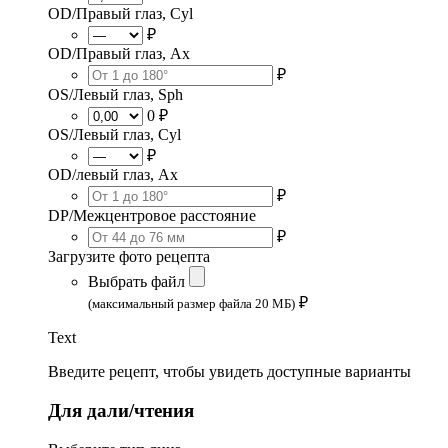
OD/Правый глаз, Cyl
₽
OD/Правый глаз, Ax
₽
OS/Левый глаз, Sph
0 ₽
OS/Левый глаз, Cyl
₽
OD/левый глаз, Ax
₽
DP/Межцентровое расстояние
₽
Загрузите фото рецепта
Выбрать файл
₽
(максимальный размер файла 20 МБ)
Text
Введите рецепт, чтобы увидеть доступные варианты
Для дали/чтения