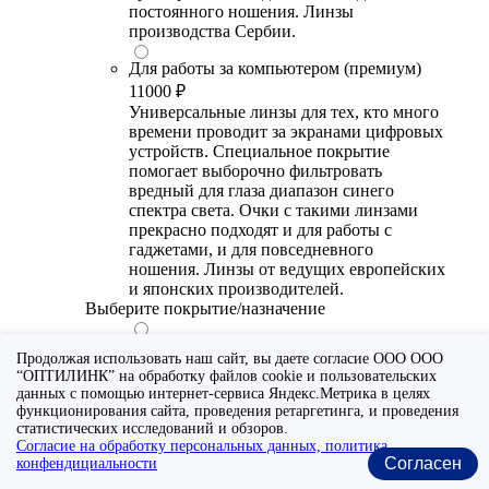
постоянного ношения. Линзы
производства Сербии.
Для работы за компьютером (премиум)
11000 ₽
Универсальные линзы для тех, кто много
времени проводит за экранами цифровых
устройств. Специальное покрытие
помогает выборочно фильтровать
вредный для глаза диапазон синего
спектра света. Очки с такими линзами
прекрасно подходят и для работы с
гаджетами, и для повседневного
ношения. Линзы от ведущих европейских
и японских производителей.
Выберите покрытие/назначение
Для работы за компьютером (стандарт)
Продолжая использовать наш сайт, вы даете согласие ООО ООО
6700 ₽
“ОПТИЛИНК” на обработку файлов cookie и пользовательских
Утонченные линзы для тех, кто много
данных с помощью интернет-сервиса Яндекс.Метрика в целях
времени проводит за экранами цифровых
функционирования сайта, проведения ретаргетинга, и проведения
устройств. Специальное покрытие (блю
статистических исследований и обзоров.
Согласие на обработку персональных данных, политика
блокер) помогает снизить воздействие
Согласен
конфендициальности
синего света от излучения мониторов.
Рекомендуются для использования во