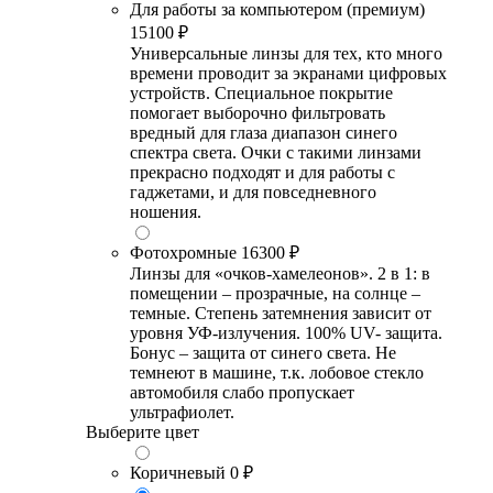
Для работы за компьютером (премиум)
15100 ₽
Универсальные линзы для тех, кто много
времени проводит за экранами цифровых
устройств. Специальное покрытие
помогает выборочно фильтровать
вредный для глаза диапазон синего
спектра света. Очки с такими линзами
прекрасно подходят и для работы с
гаджетами, и для повседневного
ношения.
Фотохромные
16300 ₽
Линзы для «очков-хамелеонов». 2 в 1: в
помещении – прозрачные, на солнце –
темные. Степень затемнения зависит от
уровня УФ-излучения. 100% UV- защита.
Бонус – защита от синего света. Не
темнеют в машине, т.к. лобовое стекло
автомобиля слабо пропускает
ультрафиолет.
Выберите цвет
Коричневый
0 ₽