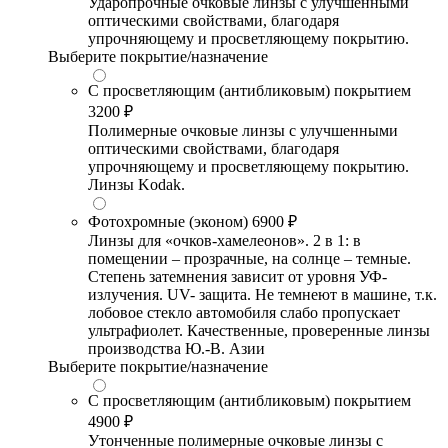
Ударопрочные очковые линзы с улучшенными
оптическими свойствами, благодаря
упрочняющему и просветляющему покрытию.
Выберите покрытие/назначение
С просветляющим (антибликовым) покрытием
3200 ₽
Полимерные очковые линзы с улучшенными
оптическими свойствами, благодаря
упрочняющему и просветляющему покрытию.
Линзы Kodak.
Фотохромные (эконом)
6900 ₽
Линзы для «очков-хамелеонов». 2 в 1: в
помещении – прозрачные, на солнце – темные.
Степень затемнения зависит от уровня УФ-
излучения. UV- защита. Не темнеют в машине, т.к.
лобовое стекло автомобиля слабо пропускает
ультрафиолет. Качественные, проверенные линзы
производства Ю.-В. Азии
Выберите покрытие/назначение
С просветляющим (антибликовым) покрытием
4900 ₽
Утонченные полимерные очковые линзы с