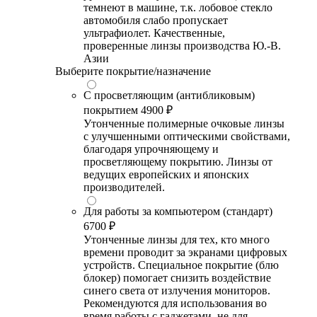
темнеют в машине, т.к. лобовое стекло
автомобиля слабо пропускает
ультрафиолет. Качественные,
проверенные линзы производства Ю.-В.
Азии
Выберите покрытие/назначение
С просветляющим (антибликовым)
покрытием
4900 ₽
Утонченные полимерные очковые линзы
с улучшенными оптическими свойствами,
благодаря упрочняющему и
просветляющему покрытию. Линзы от
ведущих европейских и японских
производителей.
Для работы за компьютером (стандарт)
6700 ₽
Утонченные линзы для тех, кто много
времени проводит за экранами цифровых
устройств. Специальное покрытие (блю
блокер) помогает снизить воздействие
синего света от излучения мониторов.
Рекомендуются для использования во
время работы с гаджетами, не для