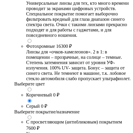
Универсальные линзы для тех, кто много времени
проводит за экранами цифровых устройств.
Специальное покрытие помогает выборочно
фильтровать вредный для глаза диапазон синего
спектра света. Очки с такими линзами прекрасно
подходят и для работы с гаджетами, и для
повседневного ношения.
Фотохромные
16300 ₽
Линзы для «очков-хамелеонов». 2 в 1: в
помещении – прозрачные, на солнце – темные.
Степень затемнения зависит от уровня УФ-
излучения. 100% UV- защита. Бонус – защита от
синего света. Не темнеют в машине, т.к. лобовое
стекло автомобиля слабо пропускает ультрафиолет.
Выберите цвет
Коричневый
0 ₽
Серый
0 ₽
Выберите покрытие/назначение
С просветляющим (антибликовым) покрытием
7600 ₽