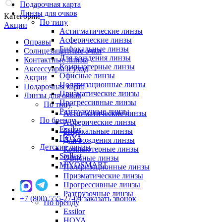
Подарочная карта
Линзы для очков
Категории
По типу
Акции
Астигматические линзы
Асферические линзы
Оправы
Бифокальные линзы
Солнцезащитные очки
Для вождения линзы
Контактные линзы
Компьютерные линзы
Аксессуары и уход
Офисные линзы
Акции
Поляризационные линзы
Подарочная карта
Призматические линзы
Линзы для очков
Прогрессивные линзы
По типу
Разгрузочные линзы
Астигматические линзы
По бренду
Асферические линзы
Essilor
Бифокальные линзы
HOYA
Для вождения линзы
Детские линзы
Компьютерные линзы
Stellest
Офисные линзы
MiYOSMART
Поляризационные линзы
Призматические линзы
Прогрессивные линзы
Разгрузочные линзы
+7 (800) 555-27-04
заказать звонок
По бренду
Essilor
HOYA