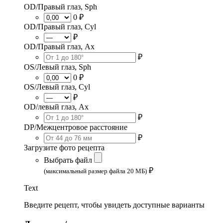
OD/Правый глаз, Sph
0 ₽
OD/Правый глаз, Cyl
₽
OD/Правый глаз, Ax
₽
OS/Левый глаз, Sph
0 ₽
OS/Левый глаз, Cyl
₽
OD/левый глаз, Ax
₽
DP/Межцентровое расстояние
₽
Загрузите фото рецепта
Выбрать файл
₽
(максимальный размер файла 20 МБ)
Text
Введите рецепт, чтобы увидеть доступные варианты