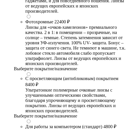
гаджетами, и для повседневного ношения. Линзы
от ведущих европейских и японских
производителей.
Фотохромные
22400 ₽
Линзы для «очков-хамелеонов» премиального
качества. 2 в 1: в помещении – прозрачные, на
солнце – темные. Степень затемнения зависит от
уровня УФ-излучения. 100% UV- защита. Бонус –
защита от синего света. Не темнеют в машине, т.к.
лобовое стекло автомобиля слабо пропускает
ультрафиолет. Линзы от ведущих европейских и
японских производителей.
Выберите покрытие/назначение
С просветляющим (антибликовым) покрытием
8400 ₽
Ультратонкие полимерные очковые линзы с
улучшенными оптическими свойствами,
благодаря упрочняющему и просветляющему
покрытию. Линзы от ведущих европейских и
японских производителей.
Выберите покрытие/назначение
Для работы за компьютером (стандарт)
4800 ₽