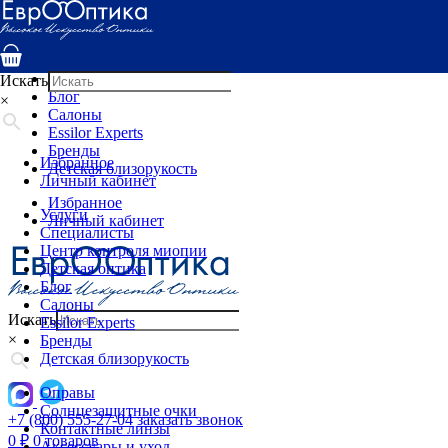
Услуги
Специалисты
Центр контроля миопии
Детская оптика
Искать
Блог
×
Салоны
Essilor Experts
Бренды
Избранное
Детская близорукость
Личный кабинет
Избранное
Услуги
Личный кабинет
Специалисты
Центр контроля миопии
Детская оптика
Блог
Салоны
Искать
Essilor Experts
×
Бренды
Детская близорукость
Оправы
Солнцезащитные очки
+7 (800) 555-27-04
заказать звонок
Контактные линзы
0
₽
0 товаров
Аксессуары и уход