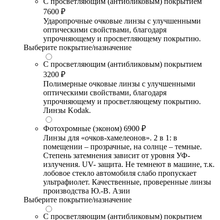
С просветляющим (антибликовым) покрытием
7600 ₽
Ударопрочные очковые линзы с улучшенными
оптическими свойствами, благодаря
упрочняющему и просветляющему покрытию.
Выберите покрытие/назначение
С просветляющим (антибликовым) покрытием
3200 ₽
Полимерные очковые линзы с улучшенными
оптическими свойствами, благодаря
упрочняющему и просветляющему покрытию.
Линзы Kodak.
Фотохромные (эконом)
6900 ₽
Линзы для «очков-хамелеонов». 2 в 1: в
помещении – прозрачные, на солнце – темные.
Степень затемнения зависит от уровня УФ-
излучения. UV- защита. Не темнеют в машине, т.к.
лобовое стекло автомобиля слабо пропускает
ультрафиолет. Качественные, проверенные линзы
производства Ю.-В. Азии
Выберите покрытие/назначение
С просветляющим (антибликовым) покрытием