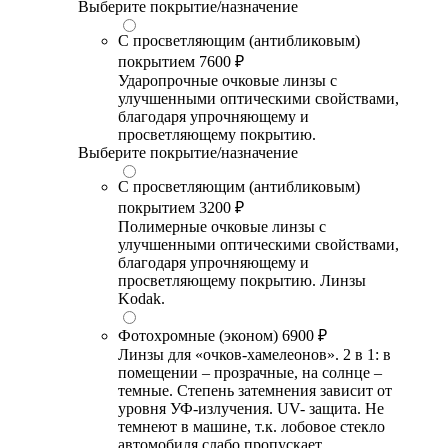
Выберите покрытие/назначение
С просветляющим (антибликовым)
покрытием
7600 ₽
Ударопрочные очковые линзы с
улучшенными оптическими свойствами,
благодаря упрочняющему и
просветляющему покрытию.
Выберите покрытие/назначение
С просветляющим (антибликовым)
покрытием
3200 ₽
Полимерные очковые линзы с
улучшенными оптическими свойствами,
благодаря упрочняющему и
просветляющему покрытию. Линзы
Kodak.
Фотохромные (эконом)
6900 ₽
Линзы для «очков-хамелеонов». 2 в 1: в
помещении – прозрачные, на солнце –
темные. Степень затемнения зависит от
уровня УФ-излучения. UV- защита. Не
темнеют в машине, т.к. лобовое стекло
автомобиля слабо пропускает