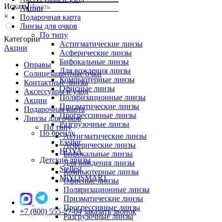
Искать
Акции
×
Подарочная карта
Линзы для очков
По типу
Категории
Астигматические линзы
Акции
Асферические линзы
Бифокальные линзы
Оправы
Для вождения линзы
Солнцезащитные очки
Компьютерные линзы
Контактные линзы
Офисные линзы
Аксессуары и уход
Поляризационные линзы
Акции
Призматические линзы
Подарочная карта
Прогрессивные линзы
Линзы для очков
Разгрузочные линзы
По типу
По бренду
Астигматические линзы
Essilor
Асферические линзы
HOYA
Бифокальные линзы
Детские линзы
Для вождения линзы
Stellest
Компьютерные линзы
MiYOSMART
Офисные линзы
Поляризационные линзы
Призматические линзы
Прогрессивные линзы
+7 (800) 555-27-04
заказать звонок
Разгрузочные линзы