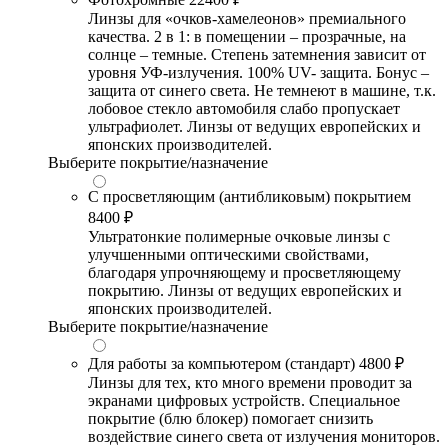
Линзы для «очков-хамелеонов» премиального
качества. 2 в 1: в помещении – прозрачные, на
солнце – темные. Степень затемнения зависит от
уровня УФ-излучения. 100% UV- защита. Бонус –
защита от синего света. Не темнеют в машине, т.к.
лобовое стекло автомобиля слабо пропускает
ультрафиолет. Линзы от ведущих европейских и
японских производителей.
Выберите покрытие/назначение
С просветляющим (антибликовым) покрытием
8400 ₽
Ультратонкие полимерные очковые линзы с
улучшенными оптическими свойствами,
благодаря упрочняющему и просветляющему
покрытию. Линзы от ведущих европейских и
японских производителей.
Выберите покрытие/назначение
Для работы за компьютером (стандарт)
4800 ₽
Линзы для тех, кто много времени проводит за
экранами цифровых устройств. Специальное
покрытие (блю блокер) помогает снизить
воздействие синего света от излучения мониторов.