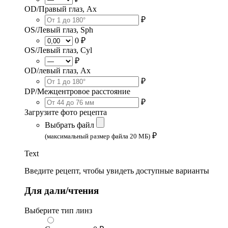
OD/Правый глаз, Ax
₽
OS/Левый глаз, Sph
0 ₽
OS/Левый глаз, Cyl
₽
OD/левый глаз, Ax
₽
DP/Межцентровое расстояние
₽
Загрузите фото рецепта
Выбрать файл
₽
(максимальный размер файла 20 МБ)
Text
Введите рецепт, чтобы увидеть доступные варианты
Для дали/чтения
Выберите тип линз