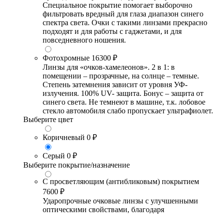
Специальное покрытие помогает выборочно
фильтровать вредный для глаза диапазон синего
спектра света. Очки с такими линзами прекрасно
подходят и для работы с гаджетами, и для
повседневного ношения.
Фотохромные
16300 ₽
Линзы для «очков-хамелеонов». 2 в 1: в
помещении – прозрачные, на солнце – темные.
Степень затемнения зависит от уровня УФ-
излучения. 100% UV- защита. Бонус – защита от
синего света. Не темнеют в машине, т.к. лобовое
стекло автомобиля слабо пропускает ультрафиолет.
Выберите цвет
Коричневый
0 ₽
Серый
0 ₽
Выберите покрытие/назначение
С просветляющим (антибликовым) покрытием
7600 ₽
Ударопрочные очковые линзы с улучшенными
оптическими свойствами, благодаря