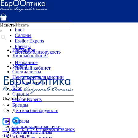
Услуги
Специалисты
Центр контроля миопии
Детская оптика
Искать
Блог
×
Салоны
Essilor Experts
Бренды
Избранное
Детская близорукость
Личный кабинет
Избранное
Услуги
Личный кабинет
Специалисты
Центр контроля миопии
Детская оптика
Блог
Салоны
Искать
Essilor Experts
×
Бренды
Детская близорукость
Оправы
Солнцезащитные очки
+7 (800) 555-27-04
заказать звонок
Контактные линзы
0
₽
0 товаров
Аксессуары и уход