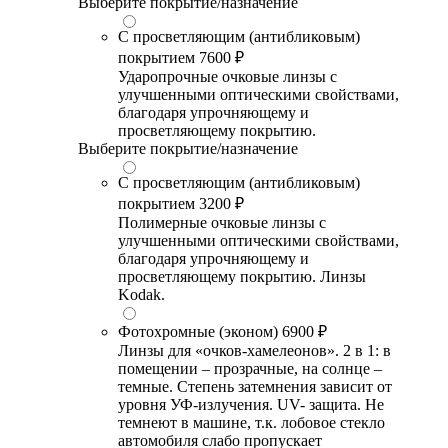
Выберите покрытие/назначение
С просветляющим (антибликовым)
покрытием
7600 ₽
Ударопрочные очковые линзы с
улучшенными оптическими свойствами,
благодаря упрочняющему и
просветляющему покрытию.
Выберите покрытие/назначение
С просветляющим (антибликовым)
покрытием
3200 ₽
Полимерные очковые линзы с
улучшенными оптическими свойствами,
благодаря упрочняющему и
просветляющему покрытию. Линзы
Kodak.
Фотохромные (эконом)
6900 ₽
Линзы для «очков-хамелеонов». 2 в 1: в
помещении – прозрачные, на солнце –
темные. Степень затемнения зависит от
уровня УФ-излучения. UV- защита. Не
темнеют в машине, т.к. лобовое стекло
автомобиля слабо пропускает