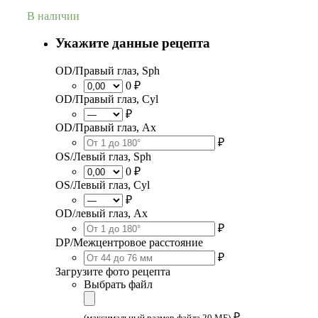
В наличии
Укажите данные рецепта
OD/Правый глаз, Sph
0 ₽
OD/Правый глаз, Cyl
₽
OD/Правый глаз, Ax
₽
OS/Левый глаз, Sph
0 ₽
OS/Левый глаз, Cyl
₽
OD/левый глаз, Ax
₽
DP/Межцентровое расстояние
₽
Загрузите фото рецепта
Выбрать файл
₽
(максимальный размер файла 20 МБ)