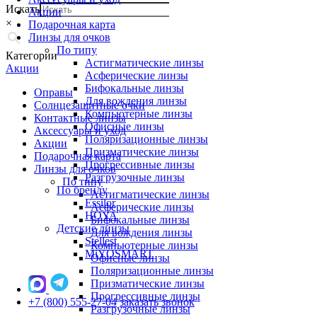
Искать
Акции
×
Подарочная карта
Линзы для очков
По типу
Категории
Астигматические линзы
Акции
Асферические линзы
Бифокальные линзы
Оправы
Для вождения линзы
Солнцезащитные очки
Компьютерные линзы
Контактные линзы
Офисные линзы
Аксессуары и уход
Поляризационные линзы
Акции
Призматические линзы
Подарочная карта
Прогрессивные линзы
Линзы для очков
Разгрузочные линзы
По типу
По бренду
Астигматические линзы
Essilor
Асферические линзы
HOYA
Бифокальные линзы
Детские линзы
Для вождения линзы
Stellest
Компьютерные линзы
MiYOSMART
Офисные линзы
Поляризационные линзы
Призматические линзы
Прогрессивные линзы
+7 (800) 555-27-04
заказать звонок
Разгрузочные линзы