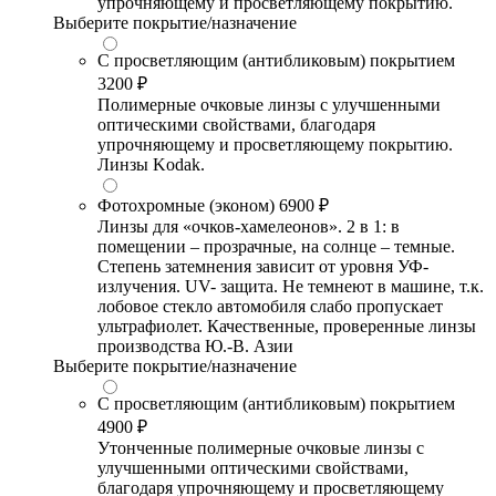
упрочняющему и просветляющему покрытию.
Выберите покрытие/назначение
С просветляющим (антибликовым) покрытием
3200 ₽
Полимерные очковые линзы с улучшенными
оптическими свойствами, благодаря
упрочняющему и просветляющему покрытию.
Линзы Kodak.
Фотохромные (эконом)
6900 ₽
Линзы для «очков-хамелеонов». 2 в 1: в
помещении – прозрачные, на солнце – темные.
Степень затемнения зависит от уровня УФ-
излучения. UV- защита. Не темнеют в машине, т.к.
лобовое стекло автомобиля слабо пропускает
ультрафиолет. Качественные, проверенные линзы
производства Ю.-В. Азии
Выберите покрытие/назначение
С просветляющим (антибликовым) покрытием
4900 ₽
Утонченные полимерные очковые линзы с
улучшенными оптическими свойствами,
благодаря упрочняющему и просветляющему