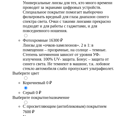
Универсальные линзы для тех, кто много времени
проводит за экранами цифровых устройств.
Специальное покрытие помогает выборочно
фильтровать вредный для глаза диапазон синего
спектра света. Очки с такими линзами прекрасно
подходят и для работы с гаджетами, и для
повседневного ношения.
Фотохромные
16300 ₽
Линзы для «очков-хамелеонов». 2 в 1: в
помещении – прозрачные, на солнце – темные.
Степень затемнения зависит от уровня УФ-
излучения. 100% UV- защита. Бонус – защита от
синего света. Не темнеют в машине, т.к. лобовое
стекло автомобиля слабо пропускает ультрафиолет.
Выберите цвет
Коричневый
0 ₽
Серый
0 ₽
Выберите покрытие/назначение
С просветляющим (антибликовым) покрытием
7600 ₽