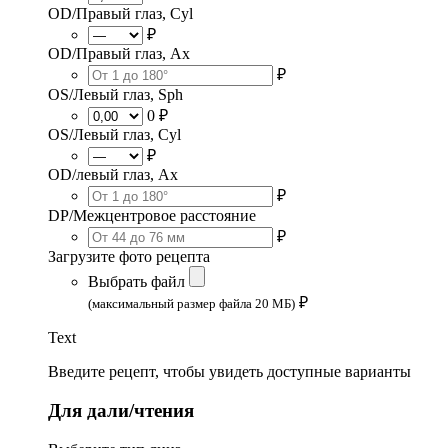
OD/Правый глаз, Cyl
₽
OD/Правый глаз, Ax
₽
OS/Левый глаз, Sph
0 ₽
OS/Левый глаз, Cyl
₽
OD/левый глаз, Ax
₽
DP/Межцентровое расстояние
₽
Загрузите фото рецепта
Выбрать файл
₽
(максимальный размер файла 20 МБ)
Text
Введите рецепт, чтобы увидеть доступные варианты
Для дали/чтения