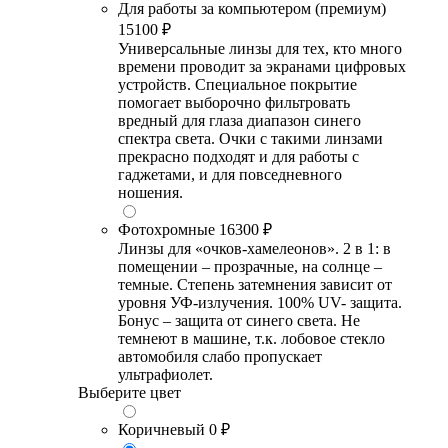
Для работы за компьютером (премиум)
15100 ₽
Универсальные линзы для тех, кто много
времени проводит за экранами цифровых
устройств. Специальное покрытие
помогает выборочно фильтровать
вредный для глаза диапазон синего
спектра света. Очки с такими линзами
прекрасно подходят и для работы с
гаджетами, и для повседневного
ношения.
Фотохромные
16300 ₽
Линзы для «очков-хамелеонов». 2 в 1: в
помещении – прозрачные, на солнце –
темные. Степень затемнения зависит от
уровня УФ-излучения. 100% UV- защита.
Бонус – защита от синего света. Не
темнеют в машине, т.к. лобовое стекло
автомобиля слабо пропускает
ультрафиолет.
Выберите цвет
Коричневый
0 ₽