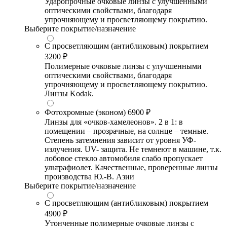
Ударопрочные очковые линзы с улучшенными
оптическими свойствами, благодаря
упрочняющему и просветляющему покрытию.
Выберите покрытие/назначение
С просветляющим (антибликовым) покрытием
3200 ₽
Полимерные очковые линзы с улучшенными
оптическими свойствами, благодаря
упрочняющему и просветляющему покрытию.
Линзы Kodak.
Фотохромные (эконом)
6900 ₽
Линзы для «очков-хамелеонов». 2 в 1: в
помещении – прозрачные, на солнце – темные.
Степень затемнения зависит от уровня УФ-
излучения. UV- защита. Не темнеют в машине, т.к.
лобовое стекло автомобиля слабо пропускает
ультрафиолет. Качественные, проверенные линзы
производства Ю.-В. Азии
Выберите покрытие/назначение
С просветляющим (антибликовым) покрытием
4900 ₽
Утонченные полимерные очковые линзы с