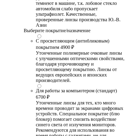
темнеют в машине, т.к. лобовое стекло
автомобиля слабо пропускает
ультрафиолет. Качественные,
проверенные линзы производства Ю.-В.
Азии
Выберите покрытие/назначение
С просветляющим (антибликовым)
покрытием
4900 ₽
Утонченные полимерные очковые линзы
с улучшенными оптическими свойствами,
благодаря упрочняющему и
просветляющему покрытию. Линзы от
ведущих европейских и японских
производителей.
Для работы за компьютером (стандарт)
6700 ₽
Утонченные линзы для тех, кто много
времени проводит за экранами цифровых
устройств. Специальное покрытие (блю
блокер) помогает снизить воздействие
синего света от излучения мониторов.
Рекомендуются для использования во
время работы с гаджетами, не для