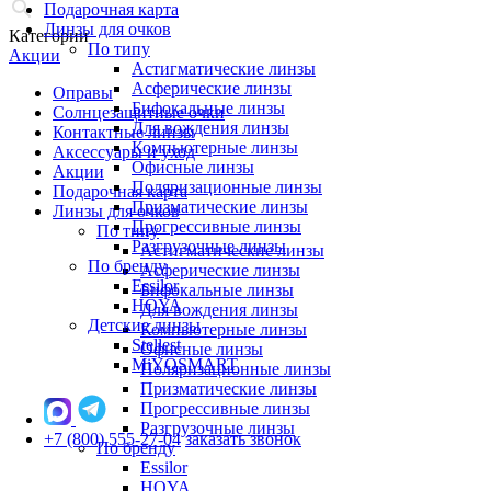
Подарочная карта
Линзы для очков
Категории
По типу
Акции
Астигматические линзы
Асферические линзы
Оправы
Бифокальные линзы
Солнцезащитные очки
Для вождения линзы
Контактные линзы
Компьютерные линзы
Аксессуары и уход
Офисные линзы
Акции
Поляризационные линзы
Подарочная карта
Призматические линзы
Линзы для очков
Прогрессивные линзы
По типу
Разгрузочные линзы
Астигматические линзы
По бренду
Асферические линзы
Essilor
Бифокальные линзы
HOYA
Для вождения линзы
Детские линзы
Компьютерные линзы
Stellest
Офисные линзы
MiYOSMART
Поляризационные линзы
Призматические линзы
Прогрессивные линзы
Разгрузочные линзы
+7 (800) 555-27-04
заказать звонок
По бренду
Essilor
HOYA