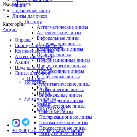
Искать
Акции
×
Подарочная карта
Линзы для очков
По типу
Категории
Астигматические линзы
Акции
Асферические линзы
Бифокальные линзы
Оправы
Для вождения линзы
Солнцезащитные очки
Компьютерные линзы
Контактные линзы
Офисные линзы
Аксессуары и уход
Поляризационные линзы
Акции
Призматические линзы
Подарочная карта
Прогрессивные линзы
Линзы для очков
Разгрузочные линзы
По типу
По бренду
Астигматические линзы
Essilor
Асферические линзы
HOYA
Бифокальные линзы
Детские линзы
Для вождения линзы
Stellest
Компьютерные линзы
MiYOSMART
Офисные линзы
Поляризационные линзы
Призматические линзы
Прогрессивные линзы
+7 (800) 555-27-04
заказать звонок
Разгрузочные линзы