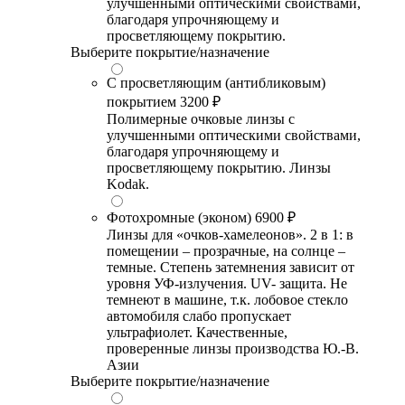
улучшенными оптическими свойствами,
благодаря упрочняющему и
просветляющему покрытию.
Выберите покрытие/назначение
С просветляющим (антибликовым)
покрытием
3200 ₽
Полимерные очковые линзы с
улучшенными оптическими свойствами,
благодаря упрочняющему и
просветляющему покрытию. Линзы
Kodak.
Фотохромные (эконом)
6900 ₽
Линзы для «очков-хамелеонов». 2 в 1: в
помещении – прозрачные, на солнце –
темные. Степень затемнения зависит от
уровня УФ-излучения. UV- защита. Не
темнеют в машине, т.к. лобовое стекло
автомобиля слабо пропускает
ультрафиолет. Качественные,
проверенные линзы производства Ю.-В.
Азии
Выберите покрытие/назначение