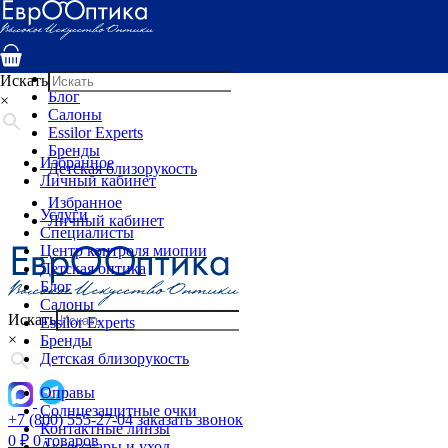
Услуги
Специалисты
Центр контроля миопии
Детская оптика
Искать
Блог
×
Салоны
Essilor Experts
Бренды
Избранное
Детская близорукость
Личный кабинет
Избранное
Услуги
Личный кабинет
Специалисты
Центр контроля миопии
Детская оптика
Блог
Салоны
Искать
Essilor Experts
×
Бренды
Детская близорукость
Оправы
Солнцезащитные очки
+7 (800) 555-27-04
заказать звонок
Контактные линзы
0
₽
0 товаров
Аксессуары и уход