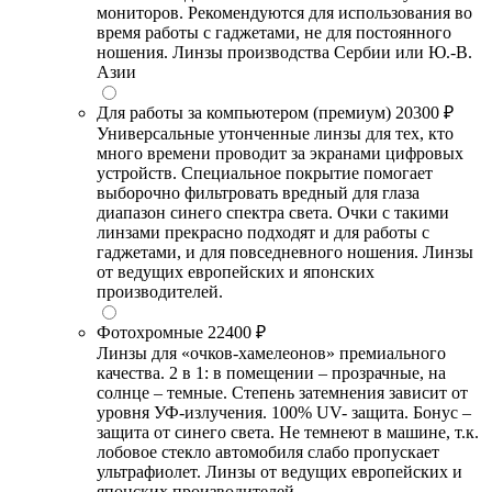
мониторов. Рекомендуются для использования во
время работы с гаджетами, не для постоянного
ношения. Линзы производства Сербии или Ю.-В.
Азии
Для работы за компьютером (премиум)
20300 ₽
Универсальные утонченные линзы для тех, кто
много времени проводит за экранами цифровых
устройств. Специальное покрытие помогает
выборочно фильтровать вредный для глаза
диапазон синего спектра света. Очки с такими
линзами прекрасно подходят и для работы с
гаджетами, и для повседневного ношения. Линзы
от ведущих европейских и японских
производителей.
Фотохромные
22400 ₽
Линзы для «очков-хамелеонов» премиального
качества. 2 в 1: в помещении – прозрачные, на
солнце – темные. Степень затемнения зависит от
уровня УФ-излучения. 100% UV- защита. Бонус –
защита от синего света. Не темнеют в машине, т.к.
лобовое стекло автомобиля слабо пропускает
ультрафиолет. Линзы от ведущих европейских и
японских производителей.