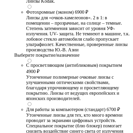
Линзы Kodak.
Фотохромные (эконом)
6900 ₽
Линзы для «очков-хамелеонов». 2 в 1: в
помещении – прозрачные, на солнце – темные.
Степень затемнения зависит от уровня УФ-
излучения. UV- защита. Не темнеют в машине, т.к.
лобовое стекло автомобиля слабо пропускает
ультрафиолет. Качественные, проверенные линзы
производства Ю.-В. Азии
Выберите покрытие/назначение
С просветляющим (антибликовым) покрытием
4900 ₽
Утонченные полимерные очковые линзы с
улучшенными оптическими свойствами,
благодаря упрочняющему и просветляющему
покрытию. Линзы от ведущих европейских и
японских производителей.
Для работы за компьютером (стандарт)
6700 ₽
Утонченные линзы для тех, кто много времени
проводит за экранами цифровых устройств.
Специальное покрытие (блю блокер) помогает
снизить воздействие синего света от излучения