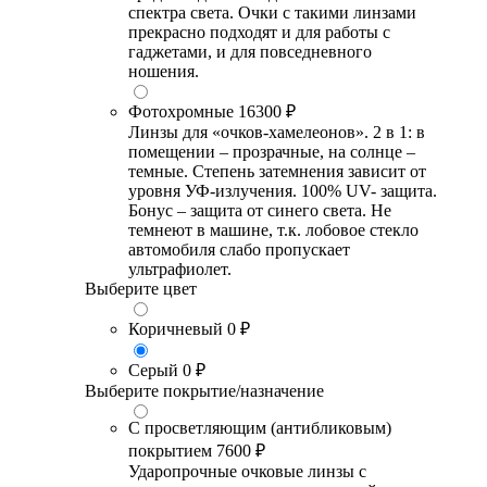
спектра света. Очки с такими линзами
прекрасно подходят и для работы с
гаджетами, и для повседневного
ношения.
Фотохромные
16300 ₽
Линзы для «очков-хамелеонов». 2 в 1: в
помещении – прозрачные, на солнце –
темные. Степень затемнения зависит от
уровня УФ-излучения. 100% UV- защита.
Бонус – защита от синего света. Не
темнеют в машине, т.к. лобовое стекло
автомобиля слабо пропускает
ультрафиолет.
Выберите цвет
Коричневый
0 ₽
Серый
0 ₽
Выберите покрытие/назначение
С просветляющим (антибликовым)
покрытием
7600 ₽
Ударопрочные очковые линзы с