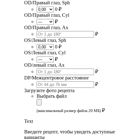
OD/Правый глаз, Sph
0 ₽
OD/Правый глаз, Cyl
₽
OD/Правый глаз, Ax
₽
OS/Левый глаз, Sph
0 ₽
OS/Левый глаз, Cyl
₽
OD/левый глаз, Ax
₽
DP/Межцентровое расстояние
₽
Загрузите фото рецепта
Выбрать файл
₽
(максимальный размер файла 20 МБ)
Text
Введите рецепт, чтобы увидеть доступные
варианты