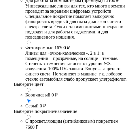
Для работы за компьютером (премиум)
15100 ₽
Универсальные линзы для тех, кто много времени
проводит за экранами цифровых устройств.
Специальное покрытие помогает выборочно
фильтровать вредный для глаза диапазон синего
спектра света. Очки с такими линзами прекрасно
подходят и для работы с гаджетами, и для
повседневного ношения.
Фотохромные
16300 ₽
Линзы для «очков-хамелеонов». 2 в 1: в
помещении – прозрачные, на солнце – темные.
Степень затемнения зависит от уровня УФ-
излучения. 100% UV- защита. Бонус – защита от
синего света. Не темнеют в машине, т.к. лобовое
стекло автомобиля слабо пропускает ультрафиолет.
Выберите цвет
Коричневый
0 ₽
Серый
0 ₽
Выберите покрытие/назначение
С просветляющим (антибликовым) покрытием
7600 ₽