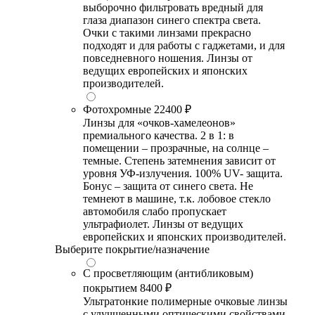
выборочно фильтровать вредный для
глаза диапазон синего спектра света.
Очки с такими линзами прекрасно
подходят и для работы с гаджетами, и для
повседневного ношения. Линзы от
ведущих европейских и японских
производителей.
Фотохромные
22400 ₽
Линзы для «очков-хамелеонов»
премиального качества. 2 в 1: в
помещении – прозрачные, на солнце –
темные. Степень затемнения зависит от
уровня УФ-излучения. 100% UV- защита.
Бонус – защита от синего света. Не
темнеют в машине, т.к. лобовое стекло
автомобиля слабо пропускает
ультрафиолет. Линзы от ведущих
европейских и японских производителей.
Выберите покрытие/назначение
С просветляющим (антибликовым)
покрытием
8400 ₽
Ультратонкие полимерные очковые линзы
с улучшенными оптическими свойствами,