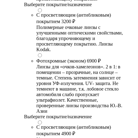
Выберите покрытие/назначение
С просветляющим (антибликовым)
покрытием
3200 ₽
Полимерные очковые линзы с
улучшенными оптическими свойствами,
благодаря упрочняющему и
просветляющему покрытию. Линзы
Kodak.
Фотохромные (эконом)
6900 ₽
Линзы для «очков-хамелеонов». 2 в 1: в
помещении – прозрачные, на солнце –
темные. Степень затемнения зависит от
уровня УФ-излучения. UV- защита. Не
темнеют в машине, т.к. лобовое стекло
автомобиля слабо пропускает
ультрафиолет. Качественные,
проверенные линзы производства Ю.-В.
Азии
Выберите покрытие/назначение
С просветляющим (антибликовым)
покрытием
4900 ₽