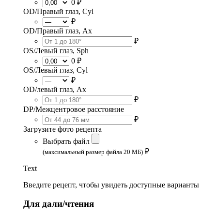
0 ₽
OD/Правый глаз, Cyl
₽
OD/Правый глаз, Ax
₽
OS/Левый глаз, Sph
0 ₽
OS/Левый глаз, Cyl
₽
OD/левый глаз, Ax
₽
DP/Межцентровое расстояние
₽
Загрузите фото рецепта
Выбрать файл
₽
(максимальный размер файла 20 МБ)
Text
Введите рецепт, чтобы увидеть доступные варианты
Для дали/чтения