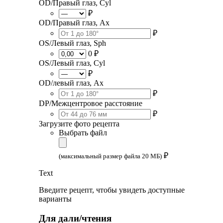
OD/Правый глаз, Cyl
₽
OD/Правый глаз, Ax
₽
OS/Левый глаз, Sph
0 ₽
OS/Левый глаз, Cyl
₽
OD/левый глаз, Ax
₽
DP/Межцентровое расстояние
₽
Загрузите фото рецепта
Выбрать файл
₽
(максимальный размер файла 20 МБ)
Text
Введите рецепт, чтобы увидеть доступные
варианты
Для дали/чтения