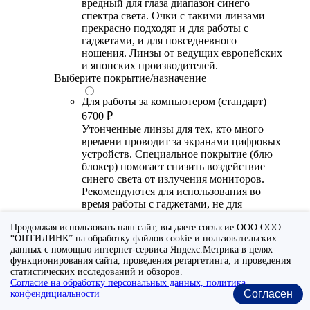
вредный для глаза диапазон синего
спектра света. Очки с такими линзами
прекрасно подходят и для работы с
гаджетами, и для повседневного
ношения. Линзы от ведущих европейских
и японских производителей.
Выберите покрытие/назначение
Для работы за компьютером (стандарт)
6700 ₽
Утонченные линзы для тех, кто много
времени проводит за экранами цифровых
устройств. Специальное покрытие (блю
блокер) помогает снизить воздействие
синего света от излучения мониторов.
Рекомендуются для использования во
время работы с гаджетами, не для
постоянного ношения. Линзы
Продолжая использовать наш сайт, вы даете согласие ООО ООО
производства Сербии или Ю.-В. Азии.
“ОПТИЛИНК” на обработку файлов cookie и пользовательских
данных с помощью интернет-сервиса Яндекс.Метрика в целях
Для работы за компьютером (премиум)
функционирования сайта, проведения ретаргетинга, и проведения
20300 ₽
статистических исследований и обзоров.
Универсальные утонченные линзы для
Согласие на обработку персональных данных, политика
тех, кто много времени проводит за
Согласен
конфендициальности
экранами цифровых устройств.