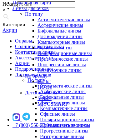
Подарочная карта
Искать
Линзы для очков
×
По типу
Астигматические линзы
Категории
Асферические линзы
Акции
Бифокальные линзы
Для вождения линзы
Оправы
Компьютерные линзы
Солнцезащитные очки
Офисные линзы
Контактные линзы
Поляризационные линзы
Аксессуары и уход
Призматические линзы
Акции
Прогрессивные линзы
Подарочная карта
Разгрузочные линзы
Линзы для очков
По бренду
По типу
Essilor
Астигматические линзы
HOYA
Асферические линзы
Детские линзы
Бифокальные линзы
Stellest
Для вождения линзы
MiYOSMART
Компьютерные линзы
Офисные линзы
Поляризационные линзы
+7 (800) 555-27-04
Призматические линзы
заказать звонок
Прогрессивные линзы
Разгрузочные линзы