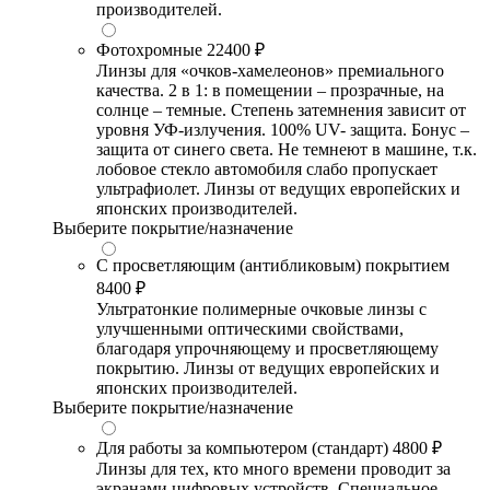
производителей.
Фотохромные
22400 ₽
Линзы для «очков-хамелеонов» премиального
качества. 2 в 1: в помещении – прозрачные, на
солнце – темные. Степень затемнения зависит от
уровня УФ-излучения. 100% UV- защита. Бонус –
защита от синего света. Не темнеют в машине, т.к.
лобовое стекло автомобиля слабо пропускает
ультрафиолет. Линзы от ведущих европейских и
японских производителей.
Выберите покрытие/назначение
С просветляющим (антибликовым) покрытием
8400 ₽
Ультратонкие полимерные очковые линзы с
улучшенными оптическими свойствами,
благодаря упрочняющему и просветляющему
покрытию. Линзы от ведущих европейских и
японских производителей.
Выберите покрытие/назначение
Для работы за компьютером (стандарт)
4800 ₽
Линзы для тех, кто много времени проводит за
экранами цифровых устройств. Специальное