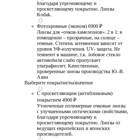
благодаря упрочняющему и
просветляющему покрытию. Линзы
Kodak.
Фотохромные (эконом)
6900 ₽
Линзы для «очков-хамелеонов». 2 в 1: в
помещении – прозрачные, на солнце –
темные. Степень затемнения зависит от
уровня УФ-излучения. UV- защита. Не
темнеют в машине, т.к. лобовое стекло
автомобиля слабо пропускает
ультрафиолет. Качественные,
проверенные линзы производства Ю.-В.
Азии
Выберите покрытие/назначение
С просветляющим (антибликовым)
покрытием
4900 ₽
Утонченные полимерные очковые линзы
с улучшенными оптическими свойствами,
благодаря упрочняющему и
просветляющему покрытию. Линзы от
ведущих европейских и японских
производителей.