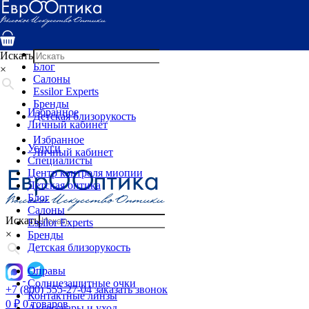
Услуги
Специалисты
Центр контроля миопии
Детская оптика
Искать
Блог
×
Салоны
Essilor Experts
Бренды
Избранное
Детская близорукость
Личный кабинет
Избранное
Услуги
Личный кабинет
Специалисты
Центр контроля миопии
Детская оптика
Блог
Салоны
Искать
Essilor Experts
×
Бренды
Детская близорукость
Оправы
Солнцезащитные очки
+7 (800) 555-27-04
заказать звонок
Контактные линзы
0
₽
0 товаров
Аксессуары и уход