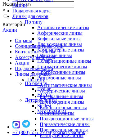
Искать
Акции
×
Подарочная карта
Линзы для очков
По типу
Категории
Астигматические линзы
Акции
Асферические линзы
Бифокальные линзы
Оправы
Для вождения линзы
Солнцезащитные очки
Компьютерные линзы
Контактные линзы
Офисные линзы
Аксессуары и уход
Поляризационные линзы
Акции
Призматические линзы
Подарочная карта
Прогрессивные линзы
Линзы для очков
Разгрузочные линзы
По типу
По бренду
Астигматические линзы
Essilor
Асферические линзы
HOYA
Бифокальные линзы
Детские линзы
Для вождения линзы
Stellest
Компьютерные линзы
MiYOSMART
Офисные линзы
Поляризационные линзы
Призматические линзы
Прогрессивные линзы
+7 (800) 555-27-04
заказать звонок
Разгрузочные линзы