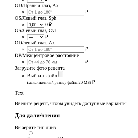
OD/Правый глаз, Ax
₽
OS/Левый глаз, Sph
0 ₽
OS/Левый глаз, Cyl
₽
OD/левый глаз, Ax
₽
DP/Межцентровое расстояние
₽
Загрузите фото рецепта
Выбрать файл
₽
(максимальный размер файла 20 МБ)
Text
Введите рецепт, чтобы увидеть доступные варианты
Для дали/чтения
Выберите тип линз