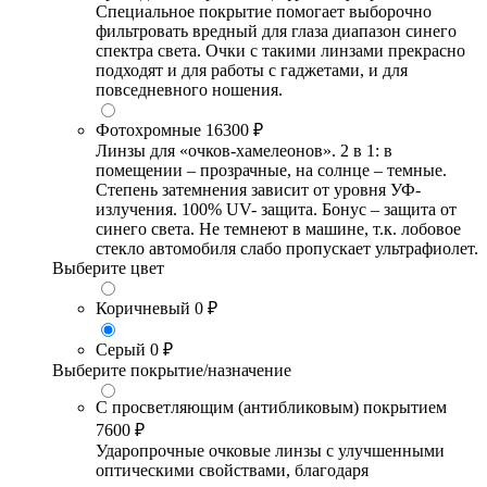
Специальное покрытие помогает выборочно
фильтровать вредный для глаза диапазон синего
спектра света. Очки с такими линзами прекрасно
подходят и для работы с гаджетами, и для
повседневного ношения.
Фотохромные
16300 ₽
Линзы для «очков-хамелеонов». 2 в 1: в
помещении – прозрачные, на солнце – темные.
Степень затемнения зависит от уровня УФ-
излучения. 100% UV- защита. Бонус – защита от
синего света. Не темнеют в машине, т.к. лобовое
стекло автомобиля слабо пропускает ультрафиолет.
Выберите цвет
Коричневый
0 ₽
Серый
0 ₽
Выберите покрытие/назначение
С просветляющим (антибликовым) покрытием
7600 ₽
Ударопрочные очковые линзы с улучшенными
оптическими свойствами, благодаря