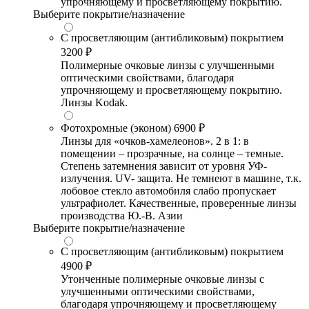
упрочняющему и просветляющему покрытию.
Выберите покрытие/назначение
С просветляющим (антибликовым) покрытием
3200 ₽
Полимерные очковые линзы с улучшенными
оптическими свойствами, благодаря
упрочняющему и просветляющему покрытию.
Линзы Kodak.
Фотохромные (эконом)
6900 ₽
Линзы для «очков-хамелеонов». 2 в 1: в
помещении – прозрачные, на солнце – темные.
Степень затемнения зависит от уровня УФ-
излучения. UV- защита. Не темнеют в машине, т.к.
лобовое стекло автомобиля слабо пропускает
ультрафиолет. Качественные, проверенные линзы
производства Ю.-В. Азии
Выберите покрытие/назначение
С просветляющим (антибликовым) покрытием
4900 ₽
Утонченные полимерные очковые линзы с
улучшенными оптическими свойствами,
благодаря упрочняющему и просветляющему