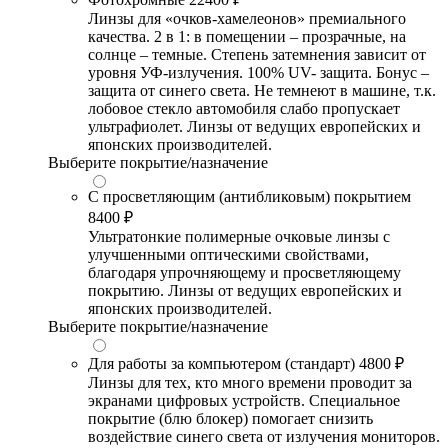
Линзы для «очков-хамелеонов» премиального
качества. 2 в 1: в помещении – прозрачные, на
солнце – темные. Степень затемнения зависит от
уровня УФ-излучения. 100% UV- защита. Бонус –
защита от синего света. Не темнеют в машине, т.к.
лобовое стекло автомобиля слабо пропускает
ультрафиолет. Линзы от ведущих европейских и
японских производителей.
Выберите покрытие/назначение
С просветляющим (антибликовым) покрытием
8400 ₽
Ультратонкие полимерные очковые линзы с
улучшенными оптическими свойствами,
благодаря упрочняющему и просветляющему
покрытию. Линзы от ведущих европейских и
японских производителей.
Выберите покрытие/назначение
Для работы за компьютером (стандарт)
4800 ₽
Линзы для тех, кто много времени проводит за
экранами цифровых устройств. Специальное
покрытие (блю блокер) помогает снизить
воздействие синего света от излучения мониторов.