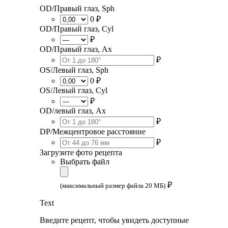
OD/Правый глаз, Sph
0 ₽
OD/Правый глаз, Cyl
₽
OD/Правый глаз, Ax
₽
OS/Левый глаз, Sph
0 ₽
OS/Левый глаз, Cyl
₽
OD/левый глаз, Ax
₽
DP/Межцентровое расстояние
₽
Загрузите фото рецепта
Выбрать файл
₽
(максимальный размер файла 20 МБ)
Text
Введите рецепт, чтобы увидеть доступные