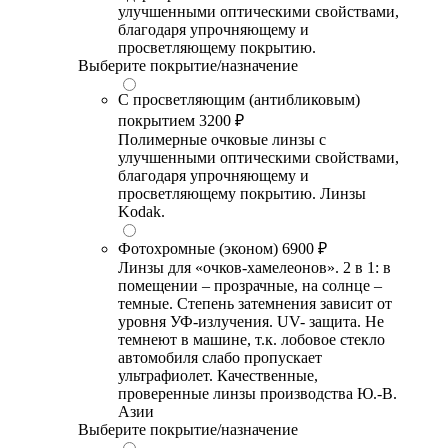
улучшенными оптическими свойствами,
благодаря упрочняющему и
просветляющему покрытию.
Выберите покрытие/назначение
С просветляющим (антибликовым)
покрытием
3200 ₽
Полимерные очковые линзы с
улучшенными оптическими свойствами,
благодаря упрочняющему и
просветляющему покрытию. Линзы
Kodak.
Фотохромные (эконом)
6900 ₽
Линзы для «очков-хамелеонов». 2 в 1: в
помещении – прозрачные, на солнце –
темные. Степень затемнения зависит от
уровня УФ-излучения. UV- защита. Не
темнеют в машине, т.к. лобовое стекло
автомобиля слабо пропускает
ультрафиолет. Качественные,
проверенные линзы производства Ю.-В.
Азии
Выберите покрытие/назначение