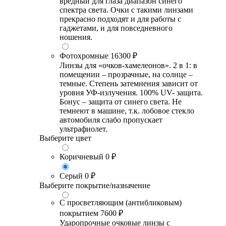
вредный для глаза диапазон синего
спектра света. Очки с такими линзами
прекрасно подходят и для работы с
гаджетами, и для повседневного
ношения.
Фотохромные
16300 ₽
Линзы для «очков-хамелеонов». 2 в 1: в
помещении – прозрачные, на солнце –
темные. Степень затемнения зависит от
уровня УФ-излучения. 100% UV- защита.
Бонус – защита от синего света. Не
темнеют в машине, т.к. лобовое стекло
автомобиля слабо пропускает
ультрафиолет.
Выберите цвет
Коричневый
0 ₽
Серый
0 ₽
Выберите покрытие/назначение
С просветляющим (антибликовым)
покрытием
7600 ₽
Ударопрочные очковые линзы с