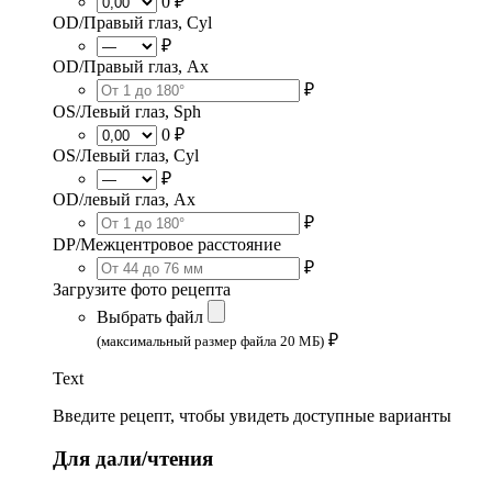
0 ₽
OD/Правый глаз, Cyl
₽
OD/Правый глаз, Ax
₽
OS/Левый глаз, Sph
0 ₽
OS/Левый глаз, Cyl
₽
OD/левый глаз, Ax
₽
DP/Межцентровое расстояние
₽
Загрузите фото рецепта
Выбрать файл
₽
(максимальный размер файла 20 МБ)
Text
Введите рецепт, чтобы увидеть доступные варианты
Для дали/чтения