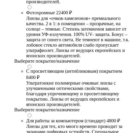
производителей.
Фотохромные
22400 ₽
Линзы для «очков-хамелеонов» премиального
качества. 2 в 1: в помещении – прозрачные, на
солнце – темные. Степень затемнения зависит от
уровня УФ-излучения. 100% UV- защита. Бонус –
защита от синего света. Не темнеют в машине, т.к.
лобовое стекло автомобиля слабо пропускает
ультрафиолет. Линзы от ведущих европейских и
японских производителей.
Выберите покрытие/назначение
С просветляющим (антибликовым) покрытием
8400 ₽
Ультратонкие полимерные очковые линзы с
улучшенными оптическими свойствами,
благодаря упрочняющему и просветляющему
покрытию. Линзы от ведущих европейских и
японских производителей.
Выберите покрытие/назначение
Для работы за компьютером (стандарт)
4800 ₽
Линзы для тех, кто много времени проводит за
экранами цифровых устройств. Специальное