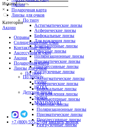
Искать
Акции
×
Подарочная карта
Линзы для очков
По типу
Категории
Астигматические линзы
Акции
Асферические линзы
Бифокальные линзы
Оправы
Для вождения линзы
Солнцезащитные очки
Компьютерные линзы
Контактные линзы
Офисные линзы
Аксессуары и уход
Поляризационные линзы
Акции
Призматические линзы
Подарочная карта
Прогрессивные линзы
Линзы для очков
Разгрузочные линзы
По типу
По бренду
Астигматические линзы
Essilor
Асферические линзы
HOYA
Бифокальные линзы
Детские линзы
Для вождения линзы
Stellest
Компьютерные линзы
MiYOSMART
Офисные линзы
Поляризационные линзы
Призматические линзы
Прогрессивные линзы
+7 (800) 555-27-04
заказать звонок
Разгрузочные линзы