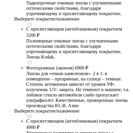
Ударопрочные очковые линзы с улучшенными
оптическими свойствами, благодаря
упрочняющему и просветляющему покрытию.
Выберите покрытие/назначение
С просветляющим (антибликовым) покрытием
3200 ₽
Полимерные очковые линзы с улучшенными
оптическими свойствами, благодаря
упрочняющему и просветляющему покрытию.
Линзы Kodak.
Фотохромные (эконом)
6900 ₽
Линзы для «очков-хамелеонов». 2 в 1: в
помещении – прозрачные, на солнце – темные.
Степень затемнения зависит от уровня УФ-
излучения. UV- защита. Не темнеют в машине, т.к.
лобовое стекло автомобиля слабо пропускает
ультрафиолет. Качественные, проверенные линзы
производства Ю.-В. Азии
Выберите покрытие/назначение
С просветляющим (антибликовым) покрытием
4900 ₽
Утонченные полимерные очковые линзы с