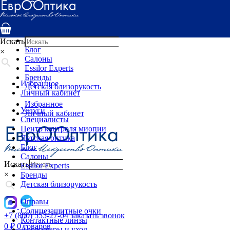
Услуги
Специалисты
Центр контроля миопии
Детская оптика
Искать
Блог
×
Салоны
Essilor Experts
Бренды
Избранное
Детская близорукость
Личный кабинет
Избранное
Услуги
Личный кабинет
Специалисты
Центр контроля миопии
Детская оптика
Блог
Салоны
Искать
Essilor Experts
×
Бренды
Детская близорукость
Оправы
Солнцезащитные очки
+7 (800) 555-27-04
заказать звонок
Контактные линзы
0
₽
0 товаров
Аксессуары и уход