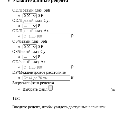
Укажите данные рецепта
OD/Правый глаз, Sph
0 ₽
OD/Правый глаз, Cyl
₽
OD/Правый глаз, Ax
₽
OS/Левый глаз, Sph
0 ₽
OS/Левый глаз, Cyl
₽
OD/левый глаз, Ax
₽
DP/Межцентровое расстояние
₽
Загрузите фото рецепта
Выбрать файл
(м
Text
Введите рецепт, чтобы увидеть доступные варианты