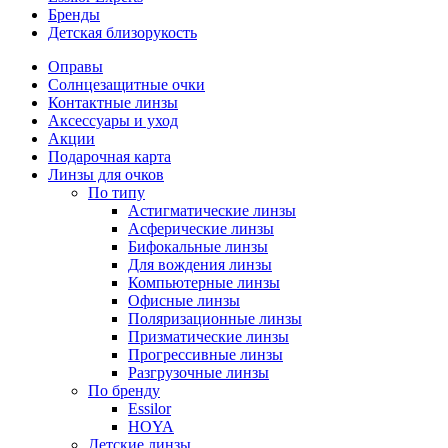
Бренды
Детская близорукость
Оправы
Солнцезащитные очки
Контактные линзы
Аксессуары и уход
Акции
Подарочная карта
Линзы для очков
По типу
Астигматические линзы
Асферические линзы
Бифокальные линзы
Для вождения линзы
Компьютерные линзы
Офисные линзы
Поляризационные линзы
Призматические линзы
Прогрессивные линзы
Разгрузочные линзы
По бренду
Essilor
HOYA
Детские линзы