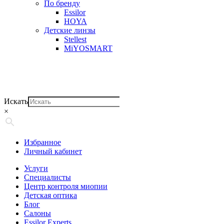
По бренду
Essilor
HOYA
Детские линзы
Stellest
MiYOSMART
Искать
×
Избранное
Личный кабинет
Услуги
Специалисты
Центр контроля миопии
Детская оптика
Блог
Салоны
Essilor Experts