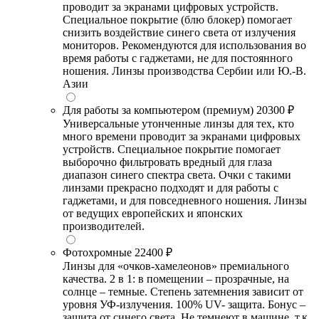
проводит за экранами цифровых устройств.
Специальное покрытие (блю блокер) помогает
снизить воздействие синего света от излучения
мониторов. Рекомендуются для использования во
время работы с гаджетами, не для постоянного
ношения. Линзы производства Сербии или Ю.-В.
Азии
Для работы за компьютером (премиум)
20300 ₽
Универсальные утонченные линзы для тех, кто
много времени проводит за экранами цифровых
устройств. Специальное покрытие помогает
выборочно фильтровать вредный для глаза
диапазон синего спектра света. Очки с такими
линзами прекрасно подходят и для работы с
гаджетами, и для повседневного ношения. Линзы
от ведущих европейских и японских
производителей.
Фотохромные
22400 ₽
Линзы для «очков-хамелеонов» премиального
качества. 2 в 1: в помещении – прозрачные, на
солнце – темные. Степень затемнения зависит от
уровня УФ-излучения. 100% UV- защита. Бонус –
защита от синего света. Не темнеют в машине, т.к.