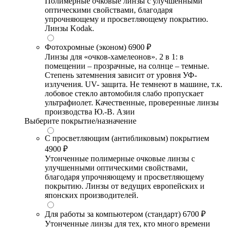
Полимерные очковые линзы с улучшенными
оптическими свойствами, благодаря
упрочняющему и просветляющему покрытию.
Линзы Kodak.
Фотохромные (эконом)
6900 ₽
Линзы для «очков-хамелеонов». 2 в 1: в
помещении – прозрачные, на солнце – темные.
Степень затемнения зависит от уровня УФ-
излучения. UV- защита. Не темнеют в машине, т.к.
лобовое стекло автомобиля слабо пропускает
ультрафиолет. Качественные, проверенные линзы
производства Ю.-В. Азии
Выберите покрытие/назначение
С просветляющим (антибликовым) покрытием
4900 ₽
Утонченные полимерные очковые линзы с
улучшенными оптическими свойствами,
благодаря упрочняющему и просветляющему
покрытию. Линзы от ведущих европейских и
японских производителей.
Для работы за компьютером (стандарт)
6700 ₽
Утонченные линзы для тех, кто много времени