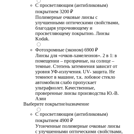
С просветляющим (антибликовым)
покрытием
3200 ₽
Полимерные очковые линзы с
улучшенными оптическими свойствами,
благодаря упрочняющему и
просветляющему покрытию. Линзы
Kodak.
Фотохромные (эконом)
6900 ₽
Линзы для «очков-хамелеонов». 2 в 1: в
помещении – прозрачные, на солнце –
темные. Степень затемнения зависит от
уровня УФ-излучения. UV- защита. Не
темнеют в машине, т.к. лобовое стекло
автомобиля слабо пропускает
ультрафиолет. Качественные,
проверенные линзы производства Ю.-В.
Азии
Выберите покрытие/назначение
С просветляющим (антибликовым)
покрытием
4900 ₽
Утонченные полимерные очковые линзы
с улучшенными оптическими свойствами,