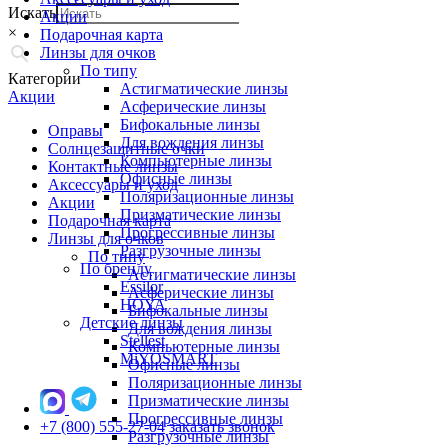
Искать
Акции
×
Подарочная карта
Линзы для очков
По типу
Категории
Астигматические линзы
Акции
Асферические линзы
Бифокальные линзы
Оправы
Для вождения линзы
Солнцезащитные очки
Компьютерные линзы
Контактные линзы
Офисные линзы
Аксессуары и уход
Поляризационные линзы
Акции
Призматические линзы
Подарочная карта
Прогрессивные линзы
Линзы для очков
Разгрузочные линзы
По типу
По бренду
Астигматические линзы
Essilor
Асферические линзы
HOYA
Бифокальные линзы
Детские линзы
Для вождения линзы
Stellest
Компьютерные линзы
MiYOSMART
Офисные линзы
Поляризационные линзы
Призматические линзы
Прогрессивные линзы
+7 (800) 555-27-04
заказать звонок
Разгрузочные линзы