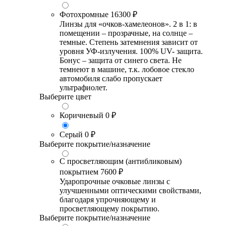
Фотохромные
16300 ₽
Линзы для «очков-хамелеонов». 2 в 1: в
помещении – прозрачные, на солнце –
темные. Степень затемнения зависит от
уровня УФ-излучения. 100% UV- защита.
Бонус – защита от синего света. Не
темнеют в машине, т.к. лобовое стекло
автомобиля слабо пропускает
ультрафиолет.
Выберите цвет
Коричневый
0 ₽
Серый
0 ₽
Выберите покрытие/назначение
С просветляющим (антибликовым)
покрытием
7600 ₽
Ударопрочные очковые линзы с
улучшенными оптическими свойствами,
благодаря упрочняющему и
просветляющему покрытию.
Выберите покрытие/назначение