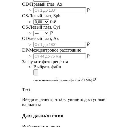
OD/Правый глаз, Ax
₽
OS/Левый глаз, Sph
0 ₽
OS/Левый глаз, Cyl
₽
OD/левый глаз, Ax
₽
DP/Межцентровое расстояние
₽
Загрузите фото рецепта
Выбрать файл
₽
(максимальный размер файла 20 МБ)
Text
Введите рецепт, чтобы увидеть доступные
варианты
Для дали/чтения
Выберите тип линз