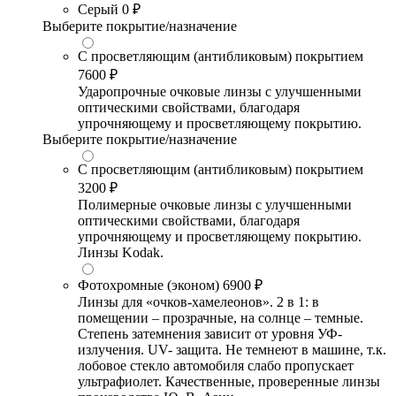
Серый
0 ₽
Выберите покрытие/назначение
С просветляющим (антибликовым) покрытием
7600 ₽
Ударопрочные очковые линзы с улучшенными
оптическими свойствами, благодаря
упрочняющему и просветляющему покрытию.
Выберите покрытие/назначение
С просветляющим (антибликовым) покрытием
3200 ₽
Полимерные очковые линзы с улучшенными
оптическими свойствами, благодаря
упрочняющему и просветляющему покрытию.
Линзы Kodak.
Фотохромные (эконом)
6900 ₽
Линзы для «очков-хамелеонов». 2 в 1: в
помещении – прозрачные, на солнце – темные.
Степень затемнения зависит от уровня УФ-
излучения. UV- защита. Не темнеют в машине, т.к.
лобовое стекло автомобиля слабо пропускает
ультрафиолет. Качественные, проверенные линзы