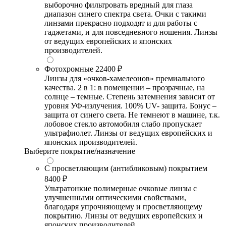
выборочно фильтровать вредный для глаза
диапазон синего спектра света. Очки с такими
линзами прекрасно подходят и для работы с
гаджетами, и для повседневного ношения. Линзы
от ведущих европейских и японских
производителей.
Фотохромные
22400 ₽
Линзы для «очков-хамелеонов» премиального
качества. 2 в 1: в помещении – прозрачные, на
солнце – темные. Степень затемнения зависит от
уровня УФ-излучения. 100% UV- защита. Бонус –
защита от синего света. Не темнеют в машине, т.к.
лобовое стекло автомобиля слабо пропускает
ультрафиолет. Линзы от ведущих европейских и
японских производителей.
Выберите покрытие/назначение
С просветляющим (антибликовым) покрытием
8400 ₽
Ультратонкие полимерные очковые линзы с
улучшенными оптическими свойствами,
благодаря упрочняющему и просветляющему
покрытию. Линзы от ведущих европейских и
японских производителей.