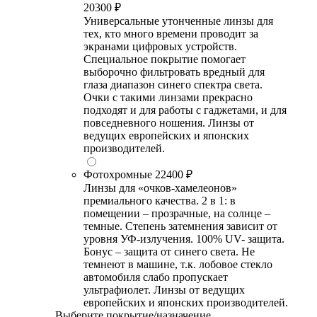
20300 ₽
Универсальные утонченные линзы для
тех, кто много времени проводит за
экранами цифровых устройств.
Специальное покрытие помогает
выборочно фильтровать вредный для
глаза диапазон синего спектра света.
Очки с такими линзами прекрасно
подходят и для работы с гаджетами, и для
повседневного ношения. Линзы от
ведущих европейских и японских
производителей.
Фотохромные
22400 ₽
Линзы для «очков-хамелеонов»
премиального качества. 2 в 1: в
помещении – прозрачные, на солнце –
темные. Степень затемнения зависит от
уровня УФ-излучения. 100% UV- защита.
Бонус – защита от синего света. Не
темнеют в машине, т.к. лобовое стекло
автомобиля слабо пропускает
ультрафиолет. Линзы от ведущих
европейских и японских производителей.
Выберите покрытие/назначение