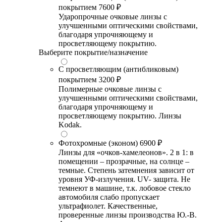
покрытием
7600 ₽
Ударопрочные очковые линзы с
улучшенными оптическими свойствами,
благодаря упрочняющему и
просветляющему покрытию.
Выберите покрытие/назначение
С просветляющим (антибликовым)
покрытием
3200 ₽
Полимерные очковые линзы с
улучшенными оптическими свойствами,
благодаря упрочняющему и
просветляющему покрытию. Линзы
Kodak.
Фотохромные (эконом)
6900 ₽
Линзы для «очков-хамелеонов». 2 в 1: в
помещении – прозрачные, на солнце –
темные. Степень затемнения зависит от
уровня УФ-излучения. UV- защита. Не
темнеют в машине, т.к. лобовое стекло
автомобиля слабо пропускает
ультрафиолет. Качественные,
проверенные линзы производства Ю.-В.