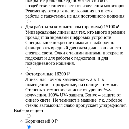
покрытие (блю блокер) помогает снизить
воздействие синего света от излучения мониторов.
Рекомендуются для использования во время
работы с гаджетами, не для постоянного ношения.
Для работы за компьютером (премиум)
15100 ₽
Универсальные линзы для тех, кто много времени
проводит за экранами цифровых устройств.
Специальное покрытие помогает выборочно
фильтровать вредный для глаза диапазон синего
спектра света. Очки с такими линзами прекрасно
подходят и для работы с гаджетами, и для
повседневного ношения.
Фотохромные
16300 ₽
Линзы для «очков-хамелеонов». 2 в 1: в
помещении – прозрачные, на солнце – темные.
Степень затемнения зависит от уровня УФ-
излучения. 100% UV- защита. Бонус – защита от
синего света. Не темнеют в машине, т.к. лобовое
стекло автомобиля слабо пропускает ультрафиолет.
Выберите цвет
Коричневый
0 ₽