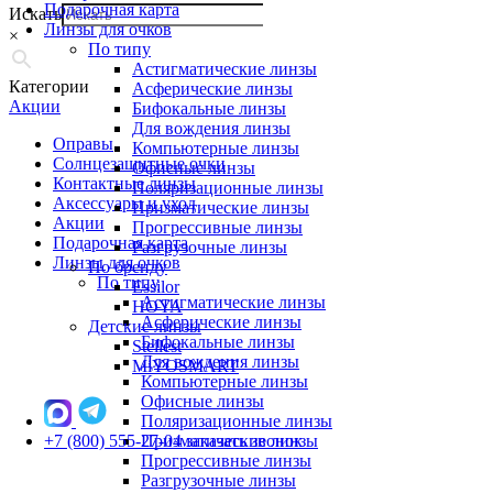
Подарочная карта
Искать
Линзы для очков
×
По типу
Астигматические линзы
Категории
Асферические линзы
Акции
Бифокальные линзы
Для вождения линзы
Оправы
Компьютерные линзы
Солнцезащитные очки
Офисные линзы
Контактные линзы
Поляризационные линзы
Аксессуары и уход
Призматические линзы
Акции
Прогрессивные линзы
Подарочная карта
Разгрузочные линзы
Линзы для очков
По бренду
По типу
Essilor
Астигматические линзы
HOYA
Асферические линзы
Детские линзы
Бифокальные линзы
Stellest
Для вождения линзы
MiYOSMART
Компьютерные линзы
Офисные линзы
Поляризационные линзы
+7 (800) 555-27-04
Призматические линзы
заказать звонок
Прогрессивные линзы
Разгрузочные линзы