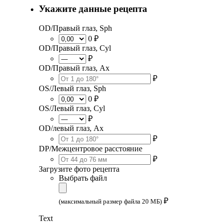
Укажите данные рецепта
OD/Правый глаз, Sph
0 ₽
OD/Правый глаз, Cyl
₽
OD/Правый глаз, Ax
₽
OS/Левый глаз, Sph
0 ₽
OS/Левый глаз, Cyl
₽
OD/левый глаз, Ax
₽
DP/Межцентровое расстояние
₽
Загрузите фото рецепта
Выбрать файл
₽
(максимальный размер файла 20 МБ)
Text