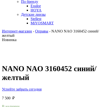
По бренду
Essilor
HOYA
Детские линзы
Stellest
MiYOSMART
Интернет-магазин
-
Оправы
-
NANO NAO 3160452 синий/
желтый
Новинка
NANO NAO 3160452 синий/
желтый
Успейте забрать сегодня
7 500
₽
В наличии