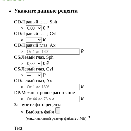
Укажите данные рецепта
OD/Правый глаз, Sph
0 ₽
OD/Правый глаз, Cyl
₽
OD/Правый глаз, Ax
₽
OS/Левый глаз, Sph
0 ₽
OS/Левый глаз, Cyl
₽
OD/левый глаз, Ax
₽
DP/Межцентровое расстояние
₽
Загрузите фото рецепта
Выбрать файл
₽
(максимальный размер файла 20 МБ)
Text