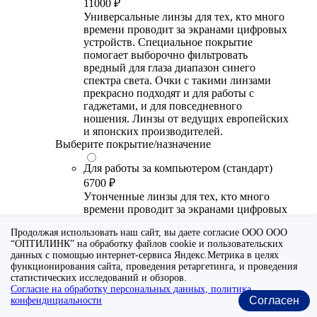
11000 ₽
Универсальные линзы для тех, кто много
времени проводит за экранами цифровых
устройств. Специальное покрытие
помогает выборочно фильтровать
вредный для глаза диапазон синего
спектра света. Очки с такими линзами
прекрасно подходят и для работы с
гаджетами, и для повседневного
ношения. Линзы от ведущих европейских
и японских производителей.
Выберите покрытие/назначение
Для работы за компьютером (стандарт)
6700 ₽
Утонченные линзы для тех, кто много
времени проводит за экранами цифровых
устройств. Специальное покрытие (блю
Продолжая использовать наш сайт, вы даете согласие ООО ООО
блокер) помогает снизить воздействие
“ОПТИЛИНК” на обработку файлов cookie и пользовательских
синего света от излучения мониторов.
данных с помощью интернет-сервиса Яндекс.Метрика в целях
Рекомендуются для использования во
функционирования сайта, проведения ретаргетинга, и проведения
время работы с гаджетами, не для
статистических исследований и обзоров.
постоянного ношения. Линзы
Согласие на обработку персональных данных, политика
производства Сербии или Ю.-В. Азии.
Согласен
конфендициальности