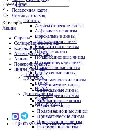
Искать
Акции
×
Подарочная карта
Линзы для очков
По типу
Категории
Астигматические линзы
Акции
Асферические линзы
Бифокальные линзы
Оправы
Для вождения линзы
Солнцезащитные очки
Компьютерные линзы
Контактные линзы
Офисные линзы
Аксессуары и уход
Поляризационные линзы
Акции
Призматические линзы
Подарочная карта
Прогрессивные линзы
Линзы для очков
Разгрузочные линзы
По типу
По бренду
Астигматические линзы
Essilor
Асферические линзы
HOYA
Бифокальные линзы
Детские линзы
Для вождения линзы
Stellest
Компьютерные линзы
MiYOSMART
Офисные линзы
Поляризационные линзы
Призматические линзы
Прогрессивные линзы
+7 (800) 555-27-04
заказать звонок
Разгрузочные линзы