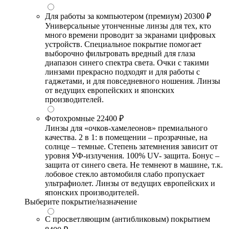
Для работы за компьютером (премиум)
20300 ₽
Универсальные утонченные линзы для тех, кто
много времени проводит за экранами цифровых
устройств. Специальное покрытие помогает
выборочно фильтровать вредный для глаза
диапазон синего спектра света. Очки с такими
линзами прекрасно подходят и для работы с
гаджетами, и для повседневного ношения. Линзы
от ведущих европейских и японских
производителей.
Фотохромные
22400 ₽
Линзы для «очков-хамелеонов» премиального
качества. 2 в 1: в помещении – прозрачные, на
солнце – темные. Степень затемнения зависит от
уровня УФ-излучения. 100% UV- защита. Бонус –
защита от синего света. Не темнеют в машине, т.к.
лобовое стекло автомобиля слабо пропускает
ультрафиолет. Линзы от ведущих европейских и
японских производителей.
Выберите покрытие/назначение
С просветляющим (антибликовым) покрытием