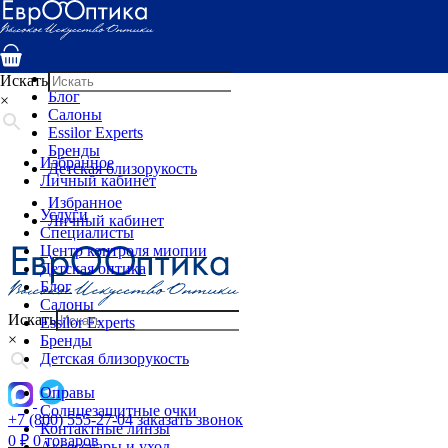
Услуги
Специалисты
Центр контроля миопии
Детская оптика
Искать
Блог
×
Салоны
Essilor Experts
Бренды
Избранное
Детская близорукость
Личный кабинет
Избранное
Услуги
Личный кабинет
Специалисты
Центр контроля миопии
Детская оптика
Блог
Салоны
Искать
Essilor Experts
×
Бренды
Детская близорукость
Оправы
Солнцезащитные очки
+7 (800) 555-27-04
заказать звонок
Контактные линзы
0
₽
0 товаров
Аксессуары и уход