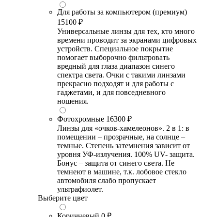
Для работы за компьютером (премиум)
15100 ₽
Универсальные линзы для тех, кто много
времени проводит за экранами цифровых
устройств. Специальное покрытие
помогает выборочно фильтровать
вредный для глаза диапазон синего
спектра света. Очки с такими линзами
прекрасно подходят и для работы с
гаджетами, и для повседневного
ношения.
Фотохромные
16300 ₽
Линзы для «очков-хамелеонов». 2 в 1: в
помещении – прозрачные, на солнце –
темные. Степень затемнения зависит от
уровня УФ-излучения. 100% UV- защита.
Бонус – защита от синего света. Не
темнеют в машине, т.к. лобовое стекло
автомобиля слабо пропускает
ультрафиолет.
Выберите цвет
Коричневый
0 ₽