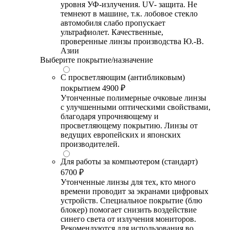
уровня УФ-излучения. UV- защита. Не
темнеют в машине, т.к. лобовое стекло
автомобиля слабо пропускает
ультрафиолет. Качественные,
проверенные линзы производства Ю.-В.
Азии
Выберите покрытие/назначение
С просветляющим (антибликовым)
покрытием
4900 ₽
Утонченные полимерные очковые линзы
с улучшенными оптическими свойствами,
благодаря упрочняющему и
просветляющему покрытию. Линзы от
ведущих европейских и японских
производителей.
Для работы за компьютером (стандарт)
6700 ₽
Утонченные линзы для тех, кто много
времени проводит за экранами цифровых
устройств. Специальное покрытие (блю
блокер) помогает снизить воздействие
синего света от излучения мониторов.
Рекомендуются для использования во