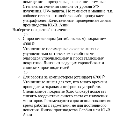
помещении – прозрачные, на солнце – темные.
Степень затемнения зависит от уровня УФ-
излучения. UV- защита. Не темнеют в машине, т.к.
лобовое стекло автомобиля слабо пропускает
ультрафиолет. Качественные, проверенные линзы
производства Ю.-В. Азии
Выберите покрытие/назначение
С просветляющим (антибликовым) покрытием
4900 ₽
Утонченные полимерные очковые линзы с
улучшенными оптическими свойствами,
благодаря упрочняющему и просветляющему
покрытию. Линзы от ведущих европейских и
японских производителей.
Для работы за компьютером (стандарт)
6700 ₽
Утонченные линзы для тех, кто много времени
проводит за экранами цифровых устройств.
Специальное покрытие (блю блокер) помогает
снизить воздействие синего света от излучения
мониторов. Рекомендуются для использования во
время работы с гаджетами, не для постоянного
ношения. Линзы производства Сербии или Ю.-В.
Азии