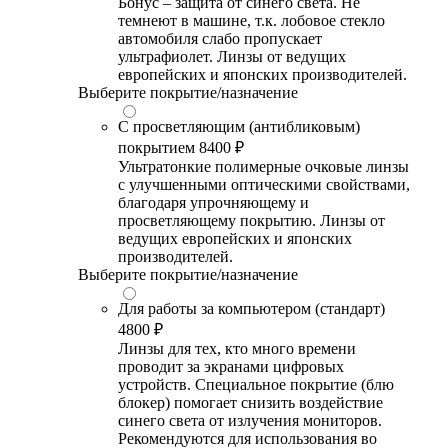
Бонус – защита от синего света. Не
темнеют в машине, т.к. лобовое стекло
автомобиля слабо пропускает
ультрафиолет. Линзы от ведущих
европейских и японских производителей.
Выберите покрытие/назначение
С просветляющим (антибликовым)
покрытием
8400 ₽
Ультратонкие полимерные очковые линзы
с улучшенными оптическими свойствами,
благодаря упрочняющему и
просветляющему покрытию. Линзы от
ведущих европейских и японских
производителей.
Выберите покрытие/назначение
Для работы за компьютером (стандарт)
4800 ₽
Линзы для тех, кто много времени
проводит за экранами цифровых
устройств. Специальное покрытие (блю
блокер) помогает снизить воздействие
синего света от излучения мониторов.
Рекомендуются для использования во