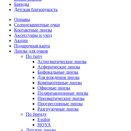
Бренды
Детская близорукость
Оправы
Солнцезащитные очки
Контактные линзы
Аксессуары и уход
Акции
Подарочная карта
Линзы для очков
По типу
Астигматические линзы
Асферические линзы
Бифокальные линзы
Для вождения линзы
Компьютерные линзы
Офисные линзы
Поляризационные линзы
Призматические линзы
Прогрессивные линзы
Разгрузочные линзы
По бренду
Essilor
HOYA
Детские линзы