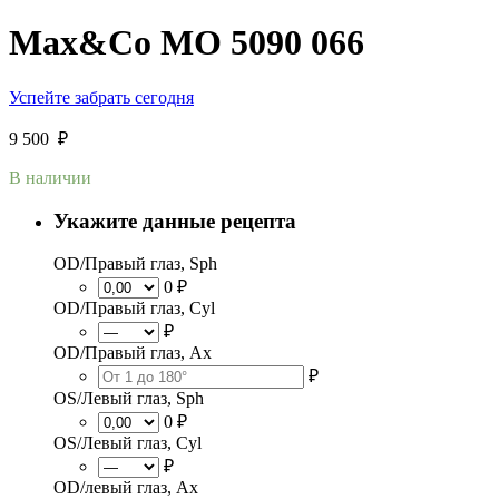
Max&Co MO 5090 066
Успейте забрать сегодня
9 500
₽
В наличии
Укажите данные рецепта
OD/Правый глаз, Sph
0 ₽
OD/Правый глаз, Cyl
₽
OD/Правый глаз, Ax
₽
OS/Левый глаз, Sph
0 ₽
OS/Левый глаз, Cyl
₽
OD/левый глаз, Ax