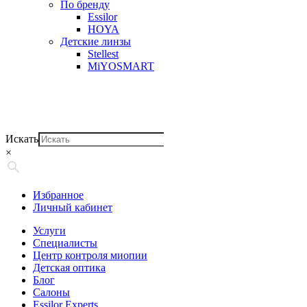
По бренду
Essilor
HOYA
Детские линзы
Stellest
MiYOSMART
Искать
×
Избранное
Личный кабинет
Услуги
Специалисты
Центр контроля миопии
Детская оптика
Блог
Салоны
Essilor Experts