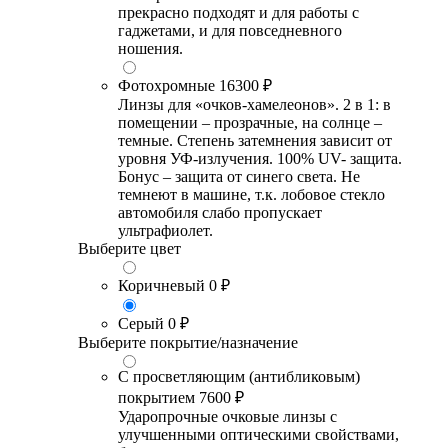
прекрасно подходят и для работы с
гаджетами, и для повседневного
ношения.
Фотохромные
16300 ₽
Линзы для «очков-хамелеонов». 2 в 1: в
помещении – прозрачные, на солнце –
темные. Степень затемнения зависит от
уровня УФ-излучения. 100% UV- защита.
Бонус – защита от синего света. Не
темнеют в машине, т.к. лобовое стекло
автомобиля слабо пропускает
ультрафиолет.
Выберите цвет
Коричневый
0 ₽
Серый
0 ₽
Выберите покрытие/назначение
С просветляющим (антибликовым)
покрытием
7600 ₽
Ударопрочные очковые линзы с
улучшенными оптическими свойствами,