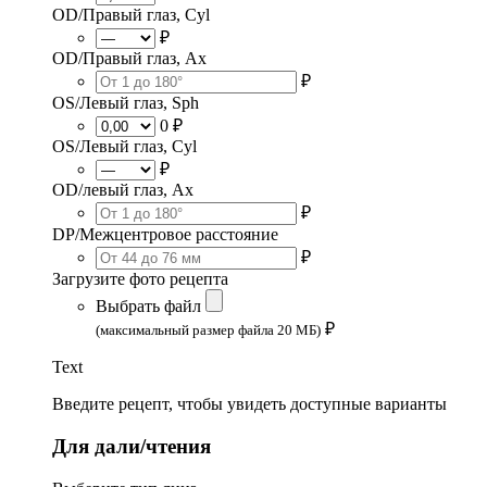
OD/Правый глаз, Cyl
₽
OD/Правый глаз, Ax
₽
OS/Левый глаз, Sph
0 ₽
OS/Левый глаз, Cyl
₽
OD/левый глаз, Ax
₽
DP/Межцентровое расстояние
₽
Загрузите фото рецепта
Выбрать файл
₽
(максимальный размер файла 20 МБ)
Text
Введите рецепт, чтобы увидеть доступные варианты
Для дали/чтения