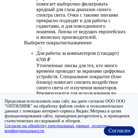
помогает выборочно фильтровать
вредный для глаза диапазон синего
спектра света. Очки с такими линзами
прекрасно подходят и для работы с
гаджетами, и для повседневного
ношения. Линзы от ведущих европейских
и японских производителей.
Выберите покрытие/назначение
Для работы за компьютером (стандарт)
6700 ₽
Утонченные линзы для тех, кто много
времени проводит за экранами цифровых
устройств. Специальное покрытие (блю
блокер) помогает снизить воздействие
синего света от излучения мониторов.
Рекомендуются для использования во
время работы с гаджетами, не для
Продолжая использовать наш сайт, вы даете согласие ООО ООО
постоянного ношения. Линзы
“ОПТИЛИНК” на обработку файлов cookie и пользовательских
производства Сербии или Ю.-В. Азии.
данных с помощью интернет-сервиса Яндекс.Метрика в целях
функционирования сайта, проведения ретаргетинга, и проведения
Для работы за компьютером (премиум)
статистических исследований и обзоров.
Согласие на обработку персональных данных, политика
20300 ₽
Согласен
конфендициальности
Универсальные утонченные линзы для