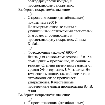
благодаря упрочняющему и
просветляющему покрытию.
Выберите покрытие/назначение
С просветляющим (антибликовым)
покрытием
3200 ₽
Полимерные очковые линзы с
улучшенными оптическими свойствами,
благодаря упрочняющему и
просветляющему покрытию. Линзы
Kodak.
Фотохромные (эконом)
6900 ₽
Линзы для «очков-хамелеонов». 2 в 1: в
помещении – прозрачные, на солнце –
темные. Степень затемнения зависит от
уровня УФ-излучения. UV- защита. Не
темнеют в машине, т.к. лобовое стекло
автомобиля слабо пропускает
ультрафиолет. Качественные,
проверенные линзы производства Ю.-В.
Азии
Выберите покрытие/назначение
С просветляющим (антибликовым)