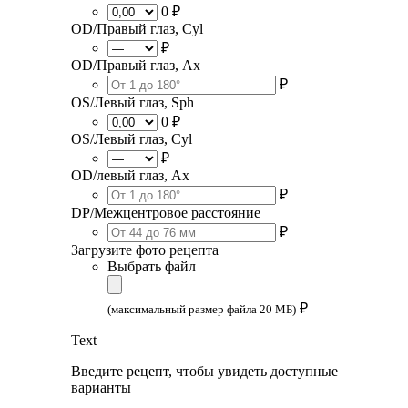
0 ₽
OD/Правый глаз, Cyl
₽
OD/Правый глаз, Ax
₽
OS/Левый глаз, Sph
0 ₽
OS/Левый глаз, Cyl
₽
OD/левый глаз, Ax
₽
DP/Межцентровое расстояние
₽
Загрузите фото рецепта
Выбрать файл
₽
(максимальный размер файла 20 МБ)
Text
Введите рецепт, чтобы увидеть доступные
варианты