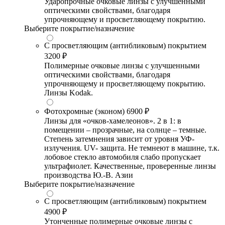
Ударопрочные очковые линзы с улучшенными
оптическими свойствами, благодаря
упрочняющему и просветляющему покрытию.
Выберите покрытие/назначение
С просветляющим (антибликовым) покрытием
3200 ₽
Полимерные очковые линзы с улучшенными
оптическими свойствами, благодаря
упрочняющему и просветляющему покрытию.
Линзы Kodak.
Фотохромные (эконом)
6900 ₽
Линзы для «очков-хамелеонов». 2 в 1: в
помещении – прозрачные, на солнце – темные.
Степень затемнения зависит от уровня УФ-
излучения. UV- защита. Не темнеют в машине, т.к.
лобовое стекло автомобиля слабо пропускает
ультрафиолет. Качественные, проверенные линзы
производства Ю.-В. Азии
Выберите покрытие/назначение
С просветляющим (антибликовым) покрытием
4900 ₽
Утонченные полимерные очковые линзы с