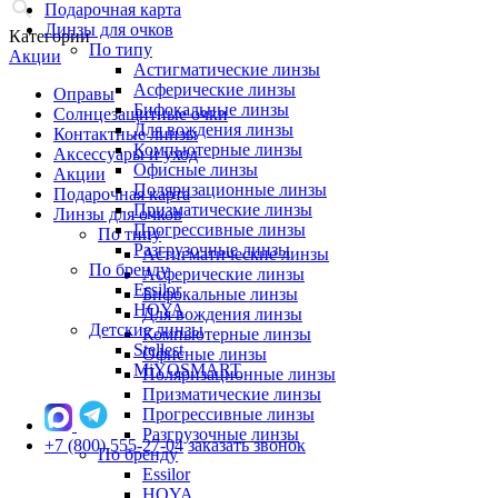
Подарочная карта
Линзы для очков
Категории
По типу
Акции
Астигматические линзы
Асферические линзы
Оправы
Бифокальные линзы
Солнцезащитные очки
Для вождения линзы
Контактные линзы
Компьютерные линзы
Аксессуары и уход
Офисные линзы
Акции
Поляризационные линзы
Подарочная карта
Призматические линзы
Линзы для очков
Прогрессивные линзы
По типу
Разгрузочные линзы
Астигматические линзы
По бренду
Асферические линзы
Essilor
Бифокальные линзы
HOYA
Для вождения линзы
Детские линзы
Компьютерные линзы
Stellest
Офисные линзы
MiYOSMART
Поляризационные линзы
Призматические линзы
Прогрессивные линзы
Разгрузочные линзы
+7 (800) 555-27-04
заказать звонок
По бренду
Essilor
HOYA