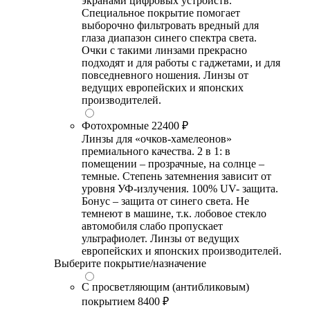
экранами цифровых устройств.
Специальное покрытие помогает
выборочно фильтровать вредный для
глаза диапазон синего спектра света.
Очки с такими линзами прекрасно
подходят и для работы с гаджетами, и для
повседневного ношения. Линзы от
ведущих европейских и японских
производителей.
Фотохромные
22400 ₽
Линзы для «очков-хамелеонов»
премиального качества. 2 в 1: в
помещении – прозрачные, на солнце –
темные. Степень затемнения зависит от
уровня УФ-излучения. 100% UV- защита.
Бонус – защита от синего света. Не
темнеют в машине, т.к. лобовое стекло
автомобиля слабо пропускает
ультрафиолет. Линзы от ведущих
европейских и японских производителей.
Выберите покрытие/назначение
С просветляющим (антибликовым)
покрытием
8400 ₽