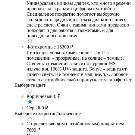
Универсальные линзы для тех, кто много времени
проводит за экранами цифровых устройств.
Специальное покрытие помогает выборочно
фильтровать вредный для глаза диапазон синего
спектра света. Очки с такими линзами прекрасно
подходят и для работы с гаджетами, и для
повседневного ношения.
Фотохромные
16300 ₽
Линзы для «очков-хамелеонов». 2 в 1: в
помещении – прозрачные, на солнце – темные.
Степень затемнения зависит от уровня УФ-
излучения. 100% UV- защита. Бонус – защита от
синего света. Не темнеют в машине, т.к. лобовое
стекло автомобиля слабо пропускает ультрафиолет.
Выберите цвет
Коричневый
0 ₽
Серый
0 ₽
Выберите покрытие/назначение
С просветляющим (антибликовым) покрытием
7600 ₽