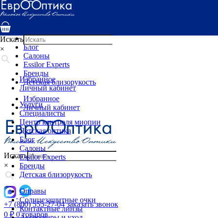
Услуги
Специалисты
Центр контроля миопии
Детская оптика
Искать
Блог
×
Салоны
Essilor Experts
Бренды
Избранное
Детская близорукость
Личный кабинет
Избранное
Услуги
Личный кабинет
Специалисты
Центр контроля миопии
Детская оптика
Блог
Салоны
Искать
Essilor Experts
×
Бренды
Детская близорукость
Оправы
Солнцезащитные очки
+7 (800) 555-27-04
заказать звонок
Контактные линзы
0
₽
0 товаров
Аксессуары и уход