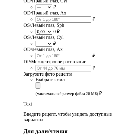
OD/Правый глаз, Cyl
₽
OD/Правый глаз, Ax
₽
OS/Левый глаз, Sph
0 ₽
OS/Левый глаз, Cyl
₽
OD/левый глаз, Ax
₽
DP/Межцентровое расстояние
₽
Загрузите фото рецепта
Выбрать файл
₽
(максимальный размер файла 20 МБ)
Text
Введите рецепт, чтобы увидеть доступные
варианты
Для дали/чтения