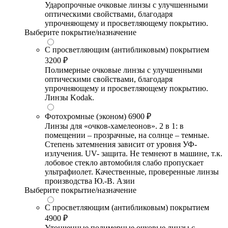
Ударопрочные очковые линзы с улучшенными
оптическими свойствами, благодаря
упрочняющему и просветляющему покрытию.
Выберите покрытие/назначение
С просветляющим (антибликовым) покрытием
3200 ₽
Полимерные очковые линзы с улучшенными
оптическими свойствами, благодаря
упрочняющему и просветляющему покрытию.
Линзы Kodak.
Фотохромные (эконом)
6900 ₽
Линзы для «очков-хамелеонов». 2 в 1: в
помещении – прозрачные, на солнце – темные.
Степень затемнения зависит от уровня УФ-
излучения. UV- защита. Не темнеют в машине, т.к.
лобовое стекло автомобиля слабо пропускает
ультрафиолет. Качественные, проверенные линзы
производства Ю.-В. Азии
Выберите покрытие/назначение
С просветляющим (антибликовым) покрытием
4900 ₽
Утонченные полимерные очковые линзы с