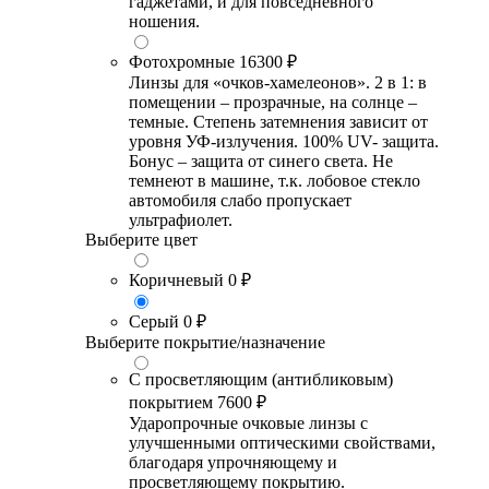
гаджетами, и для повседневного
ношения.
Фотохромные
16300 ₽
Линзы для «очков-хамелеонов». 2 в 1: в
помещении – прозрачные, на солнце –
темные. Степень затемнения зависит от
уровня УФ-излучения. 100% UV- защита.
Бонус – защита от синего света. Не
темнеют в машине, т.к. лобовое стекло
автомобиля слабо пропускает
ультрафиолет.
Выберите цвет
Коричневый
0 ₽
Серый
0 ₽
Выберите покрытие/назначение
С просветляющим (антибликовым)
покрытием
7600 ₽
Ударопрочные очковые линзы с
улучшенными оптическими свойствами,
благодаря упрочняющему и
просветляющему покрытию.