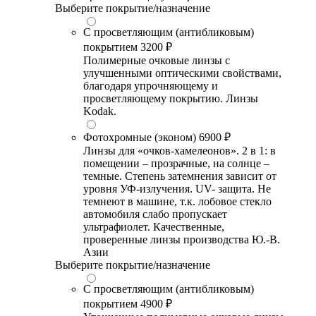
Выберите покрытие/назначение
С просветляющим (антибликовым)
покрытием
3200 ₽
Полимерные очковые линзы с
улучшенными оптическими свойствами,
благодаря упрочняющему и
просветляющему покрытию. Линзы
Kodak.
Фотохромные (эконом)
6900 ₽
Линзы для «очков-хамелеонов». 2 в 1: в
помещении – прозрачные, на солнце –
темные. Степень затемнения зависит от
уровня УФ-излучения. UV- защита. Не
темнеют в машине, т.к. лобовое стекло
автомобиля слабо пропускает
ультрафиолет. Качественные,
проверенные линзы производства Ю.-В.
Азии
Выберите покрытие/назначение
С просветляющим (антибликовым)
покрытием
4900 ₽