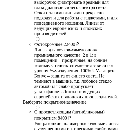
выборочно фильтровать вредный для
глаза диапазон синего спектра света.
Очки с такими линзами прекрасно
подходят и для работы с гаджетами, и для
повседневного ношения. Линзы от
ведущих европейских и японских
производителей.
Фотохромные
22400 ₽
Линзы для «очков-хамелеонов»
премиального качества. 2 в 1: в
помещении – прозрачные, на солнце –
темные. Степень затемнения зависит от
уровня УФ-излучения. 100% UV- защита.
Бонус – защита от синего света. Не
темнеют в машине, т.к. лобовое стекло
автомобиля слабо пропускает
ультрафиолет. Линзы от ведущих
европейских и японских производителей.
Выберите покрытие/назначение
С просветляющим (антибликовым)
покрытием
8400 ₽
Ультратонкие полимерные очковые линзы
с улучшенными оптическими свойствами,