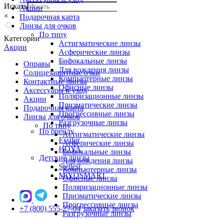
Искать
Акции
×
Подарочная карта
Линзы для очков
По типу
Категории
Астигматические линзы
Акции
Асферические линзы
Бифокальные линзы
Оправы
Для вождения линзы
Солнцезащитные очки
Компьютерные линзы
Контактные линзы
Офисные линзы
Аксессуары и уход
Поляризационные линзы
Акции
Призматические линзы
Подарочная карта
Прогрессивные линзы
Линзы для очков
Разгрузочные линзы
По типу
По бренду
Астигматические линзы
Essilor
Асферические линзы
HOYA
Бифокальные линзы
Детские линзы
Для вождения линзы
Stellest
Компьютерные линзы
MiYOSMART
Офисные линзы
Поляризационные линзы
Призматические линзы
Прогрессивные линзы
+7 (800) 555-27-04
заказать звонок
Разгрузочные линзы