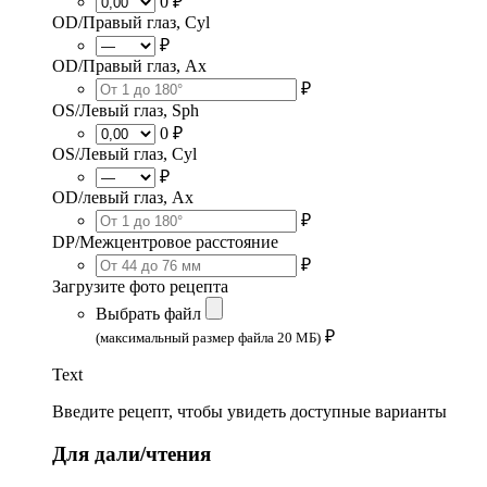
0 ₽
OD/Правый глаз, Cyl
₽
OD/Правый глаз, Ax
₽
OS/Левый глаз, Sph
0 ₽
OS/Левый глаз, Cyl
₽
OD/левый глаз, Ax
₽
DP/Межцентровое расстояние
₽
Загрузите фото рецепта
Выбрать файл
₽
(максимальный размер файла 20 МБ)
Text
Введите рецепт, чтобы увидеть доступные варианты
Для дали/чтения