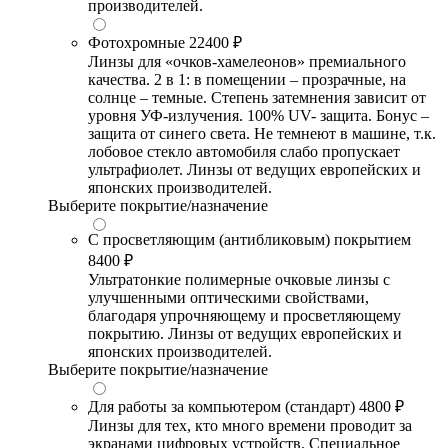
производителей.
Фотохромные
22400 ₽
Линзы для «очков-хамелеонов» премиального
качества. 2 в 1: в помещении – прозрачные, на
солнце – темные. Степень затемнения зависит от
уровня УФ-излучения. 100% UV- защита. Бонус –
защита от синего света. Не темнеют в машине, т.к.
лобовое стекло автомобиля слабо пропускает
ультрафиолет. Линзы от ведущих европейских и
японских производителей.
Выберите покрытие/назначение
С просветляющим (антибликовым) покрытием
8400 ₽
Ультратонкие полимерные очковые линзы с
улучшенными оптическими свойствами,
благодаря упрочняющему и просветляющему
покрытию. Линзы от ведущих европейских и
японских производителей.
Выберите покрытие/назначение
Для работы за компьютером (стандарт)
4800 ₽
Линзы для тех, кто много времени проводит за
экранами цифровых устройств. Специальное