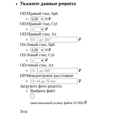
Укажите данные рецепта
OD/Правый глаз, Sph
0 ₽
OD/Правый глаз, Cyl
₽
OD/Правый глаз, Ax
₽
OS/Левый глаз, Sph
0 ₽
OS/Левый глаз, Cyl
₽
OD/левый глаз, Ax
₽
DP/Межцентровое расстояние
₽
Загрузите фото рецепта
Выбрать файл
₽
(максимальный размер файла 20 МБ)
Text