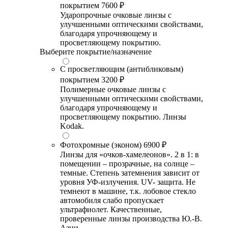
покрытием
7600 ₽
Ударопрочные очковые линзы с
улучшенными оптическими свойствами,
благодаря упрочняющему и
просветляющему покрытию.
Выберите покрытие/назначение
С просветляющим (антибликовым)
покрытием
3200 ₽
Полимерные очковые линзы с
улучшенными оптическими свойствами,
благодаря упрочняющему и
просветляющему покрытию. Линзы
Kodak.
Фотохромные (эконом)
6900 ₽
Линзы для «очков-хамелеонов». 2 в 1: в
помещении – прозрачные, на солнце –
темные. Степень затемнения зависит от
уровня УФ-излучения. UV- защита. Не
темнеют в машине, т.к. лобовое стекло
автомобиля слабо пропускает
ультрафиолет. Качественные,
проверенные линзы производства Ю.-В.
Азии