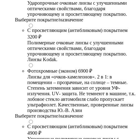
Ударопрочные очковые линзы с улучшенными
оптическими свойствами, благодаря
упрочняющему и просветляющему покрытию.
Выберите покрытие/назначение
С просветляющим (антибликовым) покрытием
3200 ₽
Полимерные очковые линзы с улучшенными
оптическими свойствами, благодаря
упрочняющему и просветляющему покрытию.
Линзы Kodak.
Фотохромные (эконом)
6900 ₽
Линзы для «очков-хамелеонов». 2 в 1: в
помещении – прозрачные, на солнце – темные.
Степень затемнения зависит от уровня УФ-
излучения. UV- защита. Не темнеют в машине, т.к.
лобовое стекло автомобиля слабо пропускает
ультрафиолет. Качественные, проверенные линзы
производства Ю.-В. Азии
Выберите покрытие/назначение
С просветляющим (антибликовым) покрытием
4900 ₽
Утонченные полимерные очковые линзы с