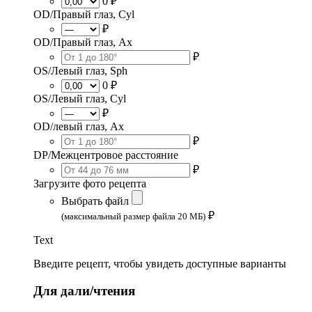
0 ₽
OD/Правый глаз, Cyl
₽
OD/Правый глаз, Ax
₽
OS/Левый глаз, Sph
0 ₽
OS/Левый глаз, Cyl
₽
OD/левый глаз, Ax
₽
DP/Межцентровое расстояние
₽
Загрузите фото рецепта
Выбрать файл
₽
(максимальный размер файла 20 МБ)
Text
Введите рецепт, чтобы увидеть доступные варианты
Для дали/чтения