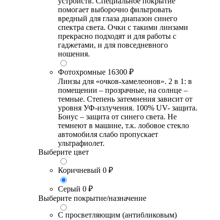
устройств. Специальное покрытие
помогает выборочно фильтровать
вредный для глаза диапазон синего
спектра света. Очки с такими линзами
прекрасно подходят и для работы с
гаджетами, и для повседневного
ношения.
Фотохромные
16300 ₽
Линзы для «очков-хамелеонов». 2 в 1: в
помещении – прозрачные, на солнце –
темные. Степень затемнения зависит от
уровня УФ-излучения. 100% UV- защита.
Бонус – защита от синего света. Не
темнеют в машине, т.к. лобовое стекло
автомобиля слабо пропускает
ультрафиолет.
Выберите цвет
Коричневый
0 ₽
Серый
0 ₽
Выберите покрытие/назначение
С просветляющим (антибликовым)