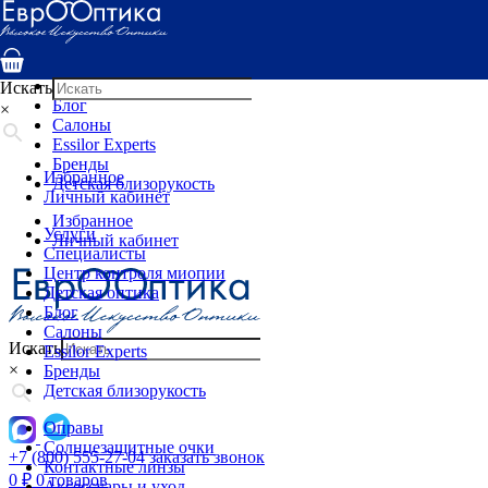
Услуги
Специалисты
Центр контроля миопии
Детская оптика
Искать
Блог
×
Салоны
Essilor Experts
Бренды
Избранное
Детская близорукость
Личный кабинет
Избранное
Услуги
Личный кабинет
Специалисты
Центр контроля миопии
Детская оптика
Блог
Салоны
Искать
Essilor Experts
×
Бренды
Детская близорукость
Оправы
Солнцезащитные очки
+7 (800) 555-27-04
заказать звонок
Контактные линзы
0
₽
0 товаров
Аксессуары и уход