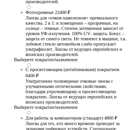
производителей.
Фотохромные
22400 ₽
Линзы для «очков-хамелеонов» премиального
качества. 2 в 1: в помещении – прозрачные, на
солнце – темные. Степень затемнения зависит от
уровня УФ-излучения. 100% UV- защита. Бонус –
защита от синего света. Не темнеют в машине, т.к.
лобовое стекло автомобиля слабо пропускает
ультрафиолет. Линзы от ведущих европейских и
японских производителей.
Выберите покрытие/назначение
С просветляющим (антибликовым) покрытием
8400 ₽
Ультратонкие полимерные очковые линзы с
улучшенными оптическими свойствами,
благодаря упрочняющему и просветляющему
покрытию. Линзы от ведущих европейских и
японских производителей.
Выберите покрытие/назначение
Для работы за компьютером (стандарт)
4800 ₽
Линзы для тех, кто много времени проводит за
экранами цифровых устройств. Специальное