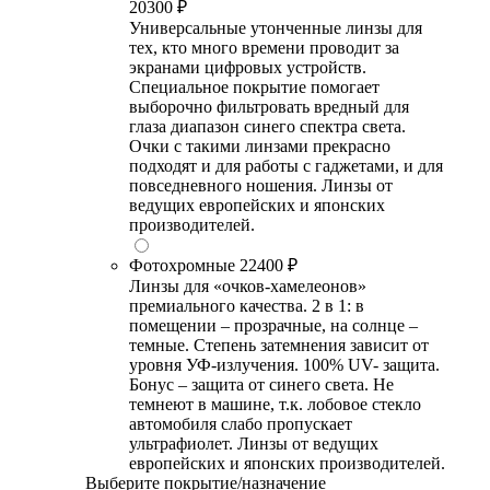
20300 ₽
Универсальные утонченные линзы для
тех, кто много времени проводит за
экранами цифровых устройств.
Специальное покрытие помогает
выборочно фильтровать вредный для
глаза диапазон синего спектра света.
Очки с такими линзами прекрасно
подходят и для работы с гаджетами, и для
повседневного ношения. Линзы от
ведущих европейских и японских
производителей.
Фотохромные
22400 ₽
Линзы для «очков-хамелеонов»
премиального качества. 2 в 1: в
помещении – прозрачные, на солнце –
темные. Степень затемнения зависит от
уровня УФ-излучения. 100% UV- защита.
Бонус – защита от синего света. Не
темнеют в машине, т.к. лобовое стекло
автомобиля слабо пропускает
ультрафиолет. Линзы от ведущих
европейских и японских производителей.
Выберите покрытие/назначение