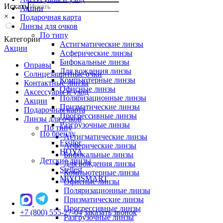
Искать
Акции
×
Подарочная карта
Линзы для очков
По типу
Категории
Астигматические линзы
Акции
Асферические линзы
Бифокальные линзы
Оправы
Для вождения линзы
Солнцезащитные очки
Компьютерные линзы
Контактные линзы
Офисные линзы
Аксессуары и уход
Поляризационные линзы
Акции
Призматические линзы
Подарочная карта
Прогрессивные линзы
Линзы для очков
Разгрузочные линзы
По типу
По бренду
Астигматические линзы
Essilor
Асферические линзы
HOYA
Бифокальные линзы
Детские линзы
Для вождения линзы
Stellest
Компьютерные линзы
MiYOSMART
Офисные линзы
Поляризационные линзы
Призматические линзы
Прогрессивные линзы
+7 (800) 555-27-04
заказать звонок
Разгрузочные линзы