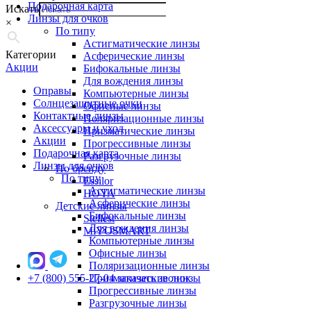
Подарочная карта
Искать
Линзы для очков
×
По типу
Астигматические линзы
Категории
Асферические линзы
Акции
Бифокальные линзы
Для вождения линзы
Оправы
Компьютерные линзы
Солнцезащитные очки
Офисные линзы
Контактные линзы
Поляризационные линзы
Аксессуары и уход
Призматические линзы
Акции
Прогрессивные линзы
Подарочная карта
Разгрузочные линзы
Линзы для очков
По бренду
По типу
Essilor
Астигматические линзы
HOYA
Асферические линзы
Детские линзы
Бифокальные линзы
Stellest
Для вождения линзы
MiYOSMART
Компьютерные линзы
Офисные линзы
Поляризационные линзы
+7 (800) 555-27-04
Призматические линзы
заказать звонок
Прогрессивные линзы
Разгрузочные линзы