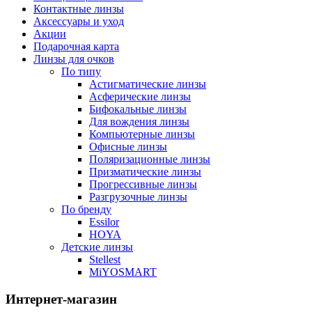
Контактные линзы
Аксессуары и уход
Акции
Подарочная карта
Линзы для очков
По типу
Астигматические линзы
Асферические линзы
Бифокальные линзы
Для вождения линзы
Компьютерные линзы
Офисные линзы
Поляризационные линзы
Призматические линзы
Прогрессивные линзы
Разгрузочные линзы
По бренду
Essilor
HOYA
Детские линзы
Stellest
MiYOSMART
Интернет-магазин