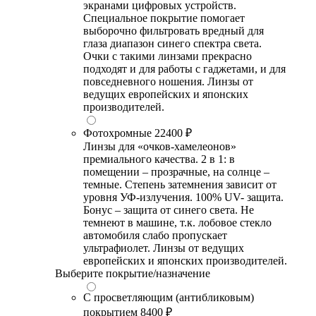
экранами цифровых устройств.
Специальное покрытие помогает
выборочно фильтровать вредный для
глаза диапазон синего спектра света.
Очки с такими линзами прекрасно
подходят и для работы с гаджетами, и для
повседневного ношения. Линзы от
ведущих европейских и японских
производителей.
Фотохромные
22400 ₽
Линзы для «очков-хамелеонов»
премиального качества. 2 в 1: в
помещении – прозрачные, на солнце –
темные. Степень затемнения зависит от
уровня УФ-излучения. 100% UV- защита.
Бонус – защита от синего света. Не
темнеют в машине, т.к. лобовое стекло
автомобиля слабо пропускает
ультрафиолет. Линзы от ведущих
европейских и японских производителей.
Выберите покрытие/назначение
С просветляющим (антибликовым)
покрытием
8400 ₽