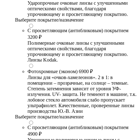
Ударопрочные очковые линзы с улучшенными
оптическими свойствами, благодаря
упрочняющему и просветляющему покрытию.
Выберите покрытие/назначение
С просветляющим (антибликовым) покрытием
3200 ₽
Полимерные очковые линзы с улучшенными
оптическими свойствами, благодаря
упрочняющему и просветляющему покрытию.
Линзы Kodak.
Фотохромные (эконом)
6900 ₽
Линзы для «очков-хамелеонов». 2 в 1: в
помещении – прозрачные, на солнце – темные.
Степень затемнения зависит от уровня УФ-
излучения. UV- защита. Не темнеют в машине, т.к.
лобовое стекло автомобиля слабо пропускает
ультрафиолет. Качественные, проверенные линзы
производства Ю.-В. Азии
Выберите покрытие/назначение
С просветляющим (антибликовым) покрытием
4900 ₽
Утонченные полимерные очковые линзы с