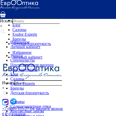
Услуги
Специалисты
Центр контроля миопии
Детская оптика
Искать
Блог
×
Салоны
Essilor Experts
Бренды
Избранное
Детская близорукость
Личный кабинет
Избранное
Услуги
Личный кабинет
Специалисты
Центр контроля миопии
Детская оптика
Блог
Салоны
Искать
Essilor Experts
×
Бренды
Детская близорукость
Оправы
Солнцезащитные очки
+7 (800) 555-27-04
заказать звонок
Контактные линзы
0
₽
0 товаров
Аксессуары и уход