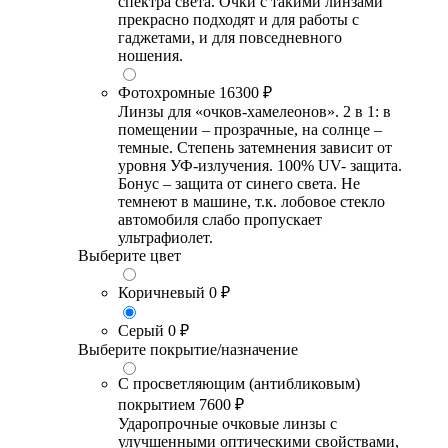
спектра света. Очки с такими линзами
прекрасно подходят и для работы с
гаджетами, и для повседневного
ношения.
Фотохромные
16300 ₽
Линзы для «очков-хамелеонов». 2 в 1: в
помещении – прозрачные, на солнце –
темные. Степень затемнения зависит от
уровня УФ-излучения. 100% UV- защита.
Бонус – защита от синего света. Не
темнеют в машине, т.к. лобовое стекло
автомобиля слабо пропускает
ультрафиолет.
Выберите цвет
Коричневый
0 ₽
Серый
0 ₽
Выберите покрытие/назначение
С просветляющим (антибликовым)
покрытием
7600 ₽
Ударопрочные очковые линзы с
улучшенными оптическими свойствами,