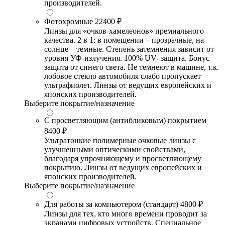
производителей.
Фотохромные
22400 ₽
Линзы для «очков-хамелеонов» премиального
качества. 2 в 1: в помещении – прозрачные, на
солнце – темные. Степень затемнения зависит от
уровня УФ-излучения. 100% UV- защита. Бонус –
защита от синего света. Не темнеют в машине, т.к.
лобовое стекло автомобиля слабо пропускает
ультрафиолет. Линзы от ведущих европейских и
японских производителей.
Выберите покрытие/назначение
С просветляющим (антибликовым) покрытием
8400 ₽
Ультратонкие полимерные очковые линзы с
улучшенными оптическими свойствами,
благодаря упрочняющему и просветляющему
покрытию. Линзы от ведущих европейских и
японских производителей.
Выберите покрытие/назначение
Для работы за компьютером (стандарт)
4800 ₽
Линзы для тех, кто много времени проводит за
экранами цифровых устройств. Специальное