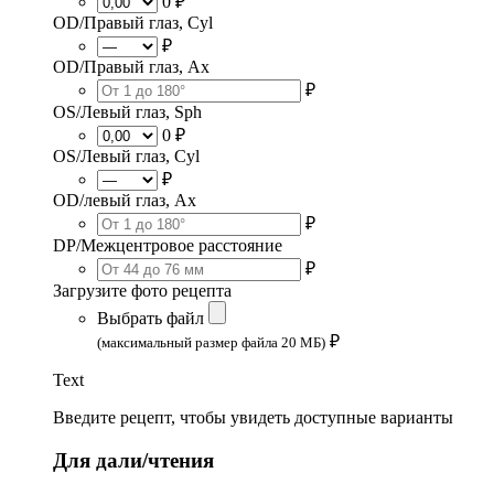
0 ₽
OD/Правый глаз, Cyl
₽
OD/Правый глаз, Ax
₽
OS/Левый глаз, Sph
0 ₽
OS/Левый глаз, Cyl
₽
OD/левый глаз, Ax
₽
DP/Межцентровое расстояние
₽
Загрузите фото рецепта
Выбрать файл
₽
(максимальный размер файла 20 МБ)
Text
Введите рецепт, чтобы увидеть доступные варианты
Для дали/чтения