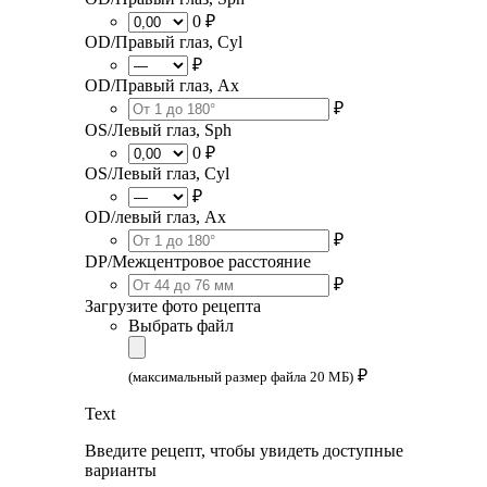
0 ₽
OD/Правый глаз, Cyl
₽
OD/Правый глаз, Ax
₽
OS/Левый глаз, Sph
0 ₽
OS/Левый глаз, Cyl
₽
OD/левый глаз, Ax
₽
DP/Межцентровое расстояние
₽
Загрузите фото рецепта
Выбрать файл
₽
(максимальный размер файла 20 МБ)
Text
Введите рецепт, чтобы увидеть доступные
варианты