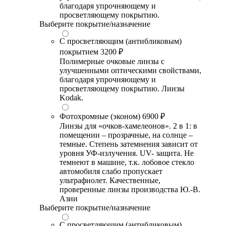
благодаря упрочняющему и
просветляющему покрытию.
Выберите покрытие/назначение
С просветляющим (антибликовым)
покрытием
3200 ₽
Полимерные очковые линзы с
улучшенными оптическими свойствами,
благодаря упрочняющему и
просветляющему покрытию. Линзы
Kodak.
Фотохромные (эконом)
6900 ₽
Линзы для «очков-хамелеонов». 2 в 1: в
помещении – прозрачные, на солнце –
темные. Степень затемнения зависит от
уровня УФ-излучения. UV- защита. Не
темнеют в машине, т.к. лобовое стекло
автомобиля слабо пропускает
ультрафиолет. Качественные,
проверенные линзы производства Ю.-В.
Азии
Выберите покрытие/назначение
С просветляющим (антибликовым)