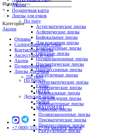
Искать
Акции
×
Подарочная карта
Линзы для очков
По типу
Категории
Астигматические линзы
Акции
Асферические линзы
Бифокальные линзы
Оправы
Для вождения линзы
Солнцезащитные очки
Компьютерные линзы
Контактные линзы
Офисные линзы
Аксессуары и уход
Поляризационные линзы
Акции
Призматические линзы
Подарочная карта
Прогрессивные линзы
Линзы для очков
Разгрузочные линзы
По типу
По бренду
Астигматические линзы
Essilor
Асферические линзы
HOYA
Бифокальные линзы
Детские линзы
Для вождения линзы
Stellest
Компьютерные линзы
MiYOSMART
Офисные линзы
Поляризационные линзы
Призматические линзы
Прогрессивные линзы
+7 (800) 555-27-04
заказать звонок
Разгрузочные линзы