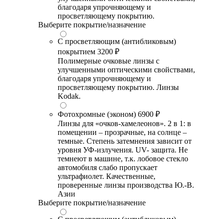
благодаря упрочняющему и
просветляющему покрытию.
Выберите покрытие/назначение
С просветляющим (антибликовым)
покрытием
3200 ₽
Полимерные очковые линзы с
улучшенными оптическими свойствами,
благодаря упрочняющему и
просветляющему покрытию. Линзы
Kodak.
Фотохромные (эконом)
6900 ₽
Линзы для «очков-хамелеонов». 2 в 1: в
помещении – прозрачные, на солнце –
темные. Степень затемнения зависит от
уровня УФ-излучения. UV- защита. Не
темнеют в машине, т.к. лобовое стекло
автомобиля слабо пропускает
ультрафиолет. Качественные,
проверенные линзы производства Ю.-В.
Азии
Выберите покрытие/назначение