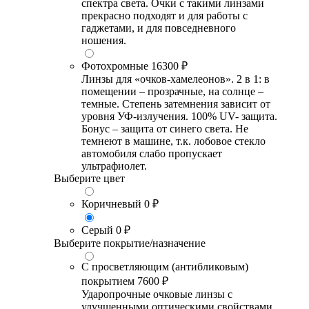
спектра света. Очки с такими линзами
прекрасно подходят и для работы с
гаджетами, и для повседневного
ношения.
Фотохромные
16300 ₽
Линзы для «очков-хамелеонов». 2 в 1: в
помещении – прозрачные, на солнце –
темные. Степень затемнения зависит от
уровня УФ-излучения. 100% UV- защита.
Бонус – защита от синего света. Не
темнеют в машине, т.к. лобовое стекло
автомобиля слабо пропускает
ультрафиолет.
Выберите цвет
Коричневый
0 ₽
Серый
0 ₽
Выберите покрытие/назначение
С просветляющим (антибликовым)
покрытием
7600 ₽
Ударопрочные очковые линзы с
улучшенными оптическими свойствами,