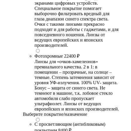
экранами цифровых устройств.
Специальное покрытие помогает
выборочно фильтровать вредный для
глаза диапазон синего спектра света.
Очки с такими линзами прекрасно
подходят и для работы с гаджетами, и для
повседневного ношения. Линзы от
ведущих европейских и японских
производителей.
Фотохромные
22400 ₽
Линзы для «очков-хамелеонов»
премиального качества. 2 в 1: в
помещении – прозрачные, на солнце –
темные. Степень затемнения зависит от
уровня УФ-излучения. 100% UV- защита.
Бонус – защита от синего света. Не
темнеют в машине, т.к. лобовое стекло
автомобиля слабо пропускает
ультрафиолет. Линзы от ведущих
европейских и японских производителей.
Выберите покрытие/назначение
С просветляющим (антибликовым)
покрытием
8400 ₽