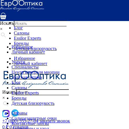
Услуги
Специалисты
Центр контроля миопии
Детская оптика
Искать
Блог
×
Салоны
Essilor Experts
Бренды
Избранное
Детская близорукость
Личный кабинет
Избранное
Услуги
Личный кабинет
Специалисты
Центр контроля миопии
Детская оптика
Блог
Салоны
Искать
Essilor Experts
×
Бренды
Детская близорукость
Оправы
Солнцезащитные очки
+7 (800) 555-27-04
заказать звонок
Контактные линзы
0
₽
0 товаров
Аксессуары и уход