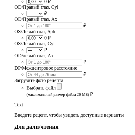
0 ₽
OD/Правый глаз, Cyl
₽
OD/Правый глаз, Ax
₽
OS/Левый глаз, Sph
0 ₽
OS/Левый глаз, Cyl
₽
OD/левый глаз, Ax
₽
DP/Межцентровое расстояние
₽
Загрузите фото рецепта
Выбрать файл
₽
(максимальный размер файла 20 МБ)
Text
Введите рецепт, чтобы увидеть доступные варианты
Для дали/чтения