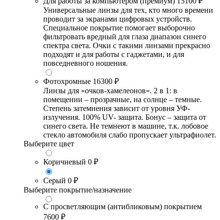
Для работы за компьютером (премиум)
15100 ₽
Универсальные линзы для тех, кто много времени
проводит за экранами цифровых устройств.
Специальное покрытие помогает выборочно
фильтровать вредный для глаза диапазон синего
спектра света. Очки с такими линзами прекрасно
подходят и для работы с гаджетами, и для
повседневного ношения.
Фотохромные
16300 ₽
Линзы для «очков-хамелеонов». 2 в 1: в
помещении – прозрачные, на солнце – темные.
Степень затемнения зависит от уровня УФ-
излучения. 100% UV- защита. Бонус – защита от
синего света. Не темнеют в машине, т.к. лобовое
стекло автомобиля слабо пропускает ультрафиолет.
Выберите цвет
Коричневый
0 ₽
Серый
0 ₽
Выберите покрытие/назначение
С просветляющим (антибликовым) покрытием
7600 ₽