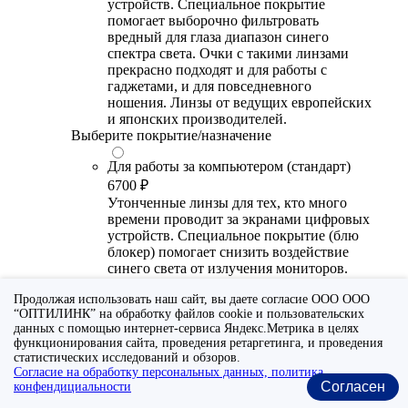
устройств. Специальное покрытие
помогает выборочно фильтровать
вредный для глаза диапазон синего
спектра света. Очки с такими линзами
прекрасно подходят и для работы с
гаджетами, и для повседневного
ношения. Линзы от ведущих европейских
и японских производителей.
Выберите покрытие/назначение
Для работы за компьютером (стандарт)
6700 ₽
Утонченные линзы для тех, кто много
времени проводит за экранами цифровых
устройств. Специальное покрытие (блю
блокер) помогает снизить воздействие
синего света от излучения мониторов.
Рекомендуются для использования во
Продолжая использовать наш сайт, вы даете согласие ООО ООО
время работы с гаджетами, не для
“ОПТИЛИНК” на обработку файлов cookie и пользовательских
постоянного ношения. Линзы
данных с помощью интернет-сервиса Яндекс.Метрика в целях
производства Сербии или Ю.-В. Азии.
функционирования сайта, проведения ретаргетинга, и проведения
статистических исследований и обзоров.
Для работы за компьютером (премиум)
Согласие на обработку персональных данных, политика
20300 ₽
Согласен
конфендициальности
Универсальные утонченные линзы для