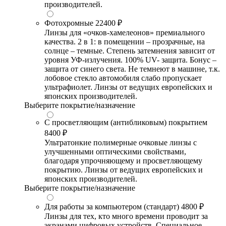
производителей.
Фотохромные
22400 ₽
Линзы для «очков-хамелеонов» премиального
качества. 2 в 1: в помещении – прозрачные, на
солнце – темные. Степень затемнения зависит от
уровня УФ-излучения. 100% UV- защита. Бонус –
защита от синего света. Не темнеют в машине, т.к.
лобовое стекло автомобиля слабо пропускает
ультрафиолет. Линзы от ведущих европейских и
японских производителей.
Выберите покрытие/назначение
С просветляющим (антибликовым) покрытием
8400 ₽
Ультратонкие полимерные очковые линзы с
улучшенными оптическими свойствами,
благодаря упрочняющему и просветляющему
покрытию. Линзы от ведущих европейских и
японских производителей.
Выберите покрытие/назначение
Для работы за компьютером (стандарт)
4800 ₽
Линзы для тех, кто много времени проводит за
экранами цифровых устройств. Специальное