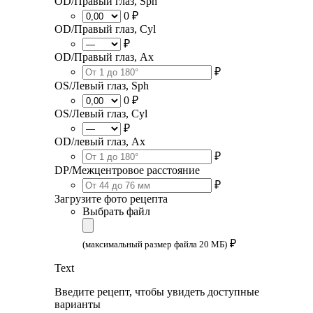
OD/Правый глаз, Sph
0 ₽
OD/Правый глаз, Cyl
₽
OD/Правый глаз, Ax
₽
OS/Левый глаз, Sph
0 ₽
OS/Левый глаз, Cyl
₽
OD/левый глаз, Ax
₽
DP/Межцентровое расстояние
₽
Загрузите фото рецепта
Выбрать файл
₽
(максимальный размер файла 20 МБ)
Text
Введите рецепт, чтобы увидеть доступные
варианты