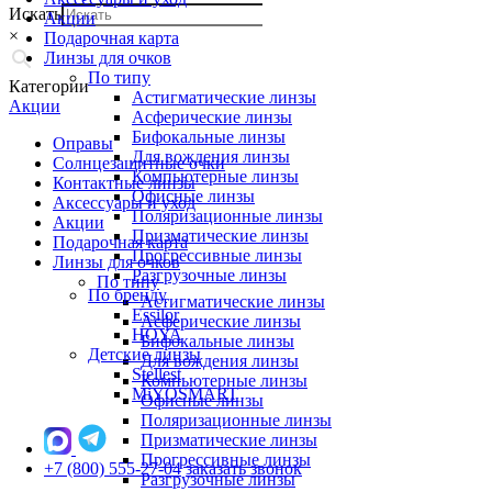
Искать
Акции
×
Подарочная карта
Линзы для очков
По типу
Категории
Астигматические линзы
Акции
Асферические линзы
Бифокальные линзы
Оправы
Для вождения линзы
Солнцезащитные очки
Компьютерные линзы
Контактные линзы
Офисные линзы
Аксессуары и уход
Поляризационные линзы
Акции
Призматические линзы
Подарочная карта
Прогрессивные линзы
Линзы для очков
Разгрузочные линзы
По типу
По бренду
Астигматические линзы
Essilor
Асферические линзы
HOYA
Бифокальные линзы
Детские линзы
Для вождения линзы
Stellest
Компьютерные линзы
MiYOSMART
Офисные линзы
Поляризационные линзы
Призматические линзы
Прогрессивные линзы
+7 (800) 555-27-04
заказать звонок
Разгрузочные линзы