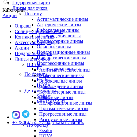
Подарочная карта
Линзы для очков
Категории
По типу
Акции
Астигматические линзы
Асферические линзы
Оправы
Бифокальные линзы
Солнцезащитные очки
Для вождения линзы
Контактные линзы
Компьютерные линзы
Аксессуары и уход
Офисные линзы
Акции
Поляризационные линзы
Подарочная карта
Призматические линзы
Линзы для очков
Прогрессивные линзы
По типу
Разгрузочные линзы
Астигматические линзы
По бренду
Асферические линзы
Essilor
Бифокальные линзы
HOYA
Для вождения линзы
Детские линзы
Компьютерные линзы
Stellest
Офисные линзы
MiYOSMART
Поляризационные линзы
Призматические линзы
Прогрессивные линзы
Разгрузочные линзы
+7 (800) 555-27-04
заказать звонок
По бренду
Essilor
HOYA