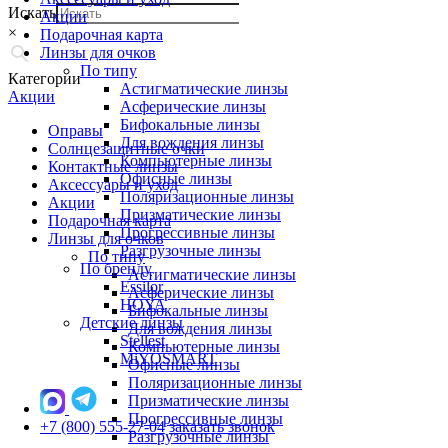
Искать
Акции
×
Подарочная карта
Линзы для очков
По типу
Категории
Астигматические линзы
Акции
Асферические линзы
Бифокальные линзы
Оправы
Для вождения линзы
Солнцезащитные очки
Компьютерные линзы
Контактные линзы
Офисные линзы
Аксессуары и уход
Поляризационные линзы
Акции
Призматические линзы
Подарочная карта
Прогрессивные линзы
Линзы для очков
Разгрузочные линзы
По типу
По бренду
Астигматические линзы
Essilor
Асферические линзы
HOYA
Бифокальные линзы
Детские линзы
Для вождения линзы
Stellest
Компьютерные линзы
MiYOSMART
Офисные линзы
Поляризационные линзы
Призматические линзы
Прогрессивные линзы
+7 (800) 555-27-04
заказать звонок
Разгрузочные линзы