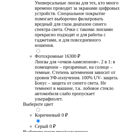
Универсальные линзы для тех, кто много
времени проводит за экранами цифровых
устройств. Специальное покрытие
помогает выборочно фильтровать
вредный для глаза диапазон синего
спектра света. Очки с такими линзами
прекрасно подходят и для работы с
гаджетами, и для повседневного
ношения.
Фотохромные
16300 ₽
Линзы для «очков-хамелеонов». 2 в 1: в
помещении – прозрачные, на солнце –
темные. Степень затемнения зависит от
уровня УФ-излучения. 100% UV- защита.
Бонус – защита от синего света. Не
темнеют в машине, т.к. лобовое стекло
автомобиля слабо пропускает
ультрафиолет.
Выберите цвет
Коричневый
0 ₽
Серый
0 ₽
Выберите покрытие/назначение