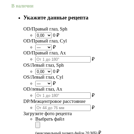
В наличии
Укажите данные рецепта
OD/Правый глаз, Sph
0 ₽
OD/Правый глаз, Cyl
₽
OD/Правый глаз, Ax
₽
OS/Левый глаз, Sph
0 ₽
OS/Левый глаз, Cyl
₽
OD/левый глаз, Ax
₽
DP/Межцентровое расстояние
₽
Загрузите фото рецепта
Выбрать файл
₽
(максимальный размер файла 20 МБ)