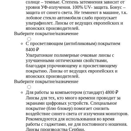
солнце – темные. Степень затемнения зависит от
уровня УФ-излучения. 100% UV- защита. Бонус –
защита от синего света. Не темнеют в машине, т.к.
лобовое стекло автомобиля слабо пропускает
ультрафиолет. Линзы от ведущих европейских и
японских производителей.
Выберите покрытие/назначение
С просветляющим (антибликовым) покрытием
8400 ₽
Ультратонкие полимерные очковые линзы с
улучшенными оптическими свойствами,
благодаря упрочняющему и просветляющему
покрытию. Линзы от ведущих европейских и
японских производителей.
Выберите покрытие/назначение
Для работы за компьютером (стандарт)
4800 ₽
Линзы для тех, кто много времени проводит за
экранами цифровых устройств. Специальное
покрытие (блю блокер) помогает снизить
воздействие синего света от излучения мониторов.
Рекомендуются для использования во время
работы с гаджетами, не для постоянного ношения.
Линзы производства Сербии.