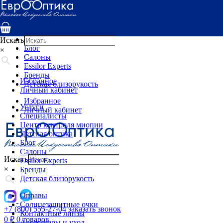
Услуги
Специалисты
Центр контроля миопии
Детская оптика
Искать
Блог
×
Салоны
Essilor Experts
Бренды
Избранное
Детская близорукость
Личный кабинет
Избранное
Услуги
Личный кабинет
Специалисты
Центр контроля миопии
Детская оптика
Блог
Салоны
Искать
Essilor Experts
×
Бренды
Детская близорукость
Оправы
Солнцезащитные очки
+7 (800) 555-27-04
заказать звонок
Контактные линзы
0
₽
0 товаров
Аксессуары и уход