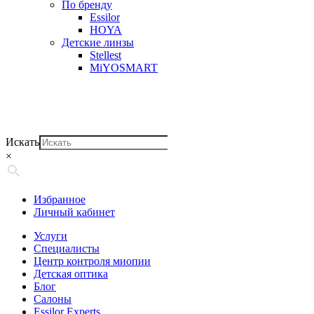
По бренду
Essilor
HOYA
Детские линзы
Stellest
MiYOSMART
Искать
×
Избранное
Личный кабинет
Услуги
Специалисты
Центр контроля миопии
Детская оптика
Блог
Салоны
Essilor Experts