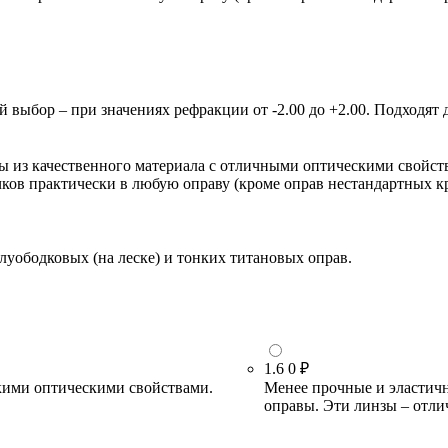
ыбор – при значениях рефракции от -2.00 до +2.00. Подходят д
зы из качественного материала с отличными оптическими свойст
очков практически в любую оправу (кроме оправ нестандартных 
луободковых (на леске) и тонких титановых оправ.
1.6
0 ₽
кими оптическими свойствами.
Менее прочные и эластичн
оправы. Эти линзы – отли