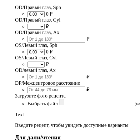
OD/Правый глаз, Sph
0 ₽
OD/Правый глаз, Cyl
₽
OD/Правый глаз, Ax
₽
OS/Левый глаз, Sph
0 ₽
OS/Левый глаз, Cyl
₽
OD/левый глаз, Ax
₽
DP/Межцентровое расстояние
₽
Загрузите фото рецепта
Выбрать файл
(м
Text
Введите рецепт, чтобы увидеть доступные варианты
Для дали/чтения