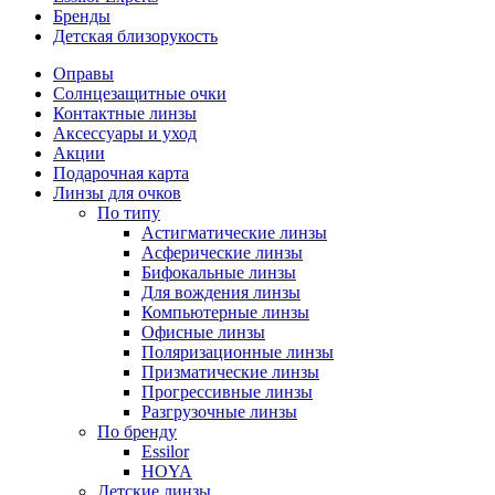
Бренды
Детская близорукость
Оправы
Солнцезащитные очки
Контактные линзы
Аксессуары и уход
Акции
Подарочная карта
Линзы для очков
По типу
Астигматические линзы
Асферические линзы
Бифокальные линзы
Для вождения линзы
Компьютерные линзы
Офисные линзы
Поляризационные линзы
Призматические линзы
Прогрессивные линзы
Разгрузочные линзы
По бренду
Essilor
HOYA
Детские линзы