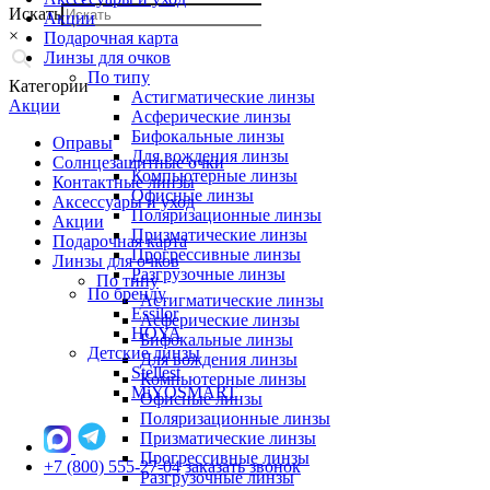
Искать
Акции
×
Подарочная карта
Линзы для очков
По типу
Категории
Астигматические линзы
Акции
Асферические линзы
Бифокальные линзы
Оправы
Для вождения линзы
Солнцезащитные очки
Компьютерные линзы
Контактные линзы
Офисные линзы
Аксессуары и уход
Поляризационные линзы
Акции
Призматические линзы
Подарочная карта
Прогрессивные линзы
Линзы для очков
Разгрузочные линзы
По типу
По бренду
Астигматические линзы
Essilor
Асферические линзы
HOYA
Бифокальные линзы
Детские линзы
Для вождения линзы
Stellest
Компьютерные линзы
MiYOSMART
Офисные линзы
Поляризационные линзы
Призматические линзы
Прогрессивные линзы
+7 (800) 555-27-04
заказать звонок
Разгрузочные линзы