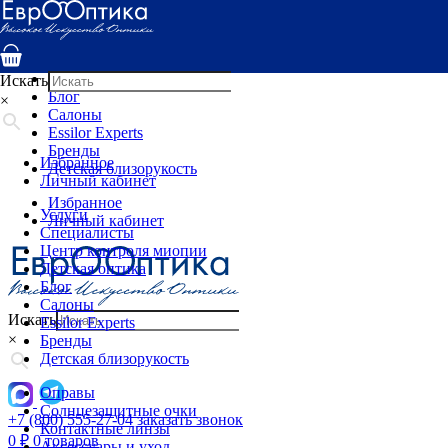
Услуги
Специалисты
Центр контроля миопии
Детская оптика
Искать
Блог
×
Салоны
Essilor Experts
Бренды
Избранное
Детская близорукость
Личный кабинет
Избранное
Услуги
Личный кабинет
Специалисты
Центр контроля миопии
Детская оптика
Блог
Салоны
Искать
Essilor Experts
×
Бренды
Детская близорукость
Оправы
Солнцезащитные очки
+7 (800) 555-27-04
заказать звонок
Контактные линзы
0
₽
0 товаров
Аксессуары и уход