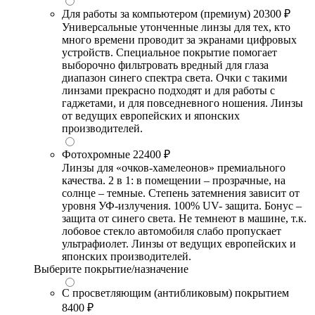
Для работы за компьютером (премиум)
20300 ₽
Универсальные утонченные линзы для тех, кто
много времени проводит за экранами цифровых
устройств. Специальное покрытие помогает
выборочно фильтровать вредный для глаза
диапазон синего спектра света. Очки с такими
линзами прекрасно подходят и для работы с
гаджетами, и для повседневного ношения. Линзы
от ведущих европейских и японских
производителей.
Фотохромные
22400 ₽
Линзы для «очков-хамелеонов» премиального
качества. 2 в 1: в помещении – прозрачные, на
солнце – темные. Степень затемнения зависит от
уровня УФ-излучения. 100% UV- защита. Бонус –
защита от синего света. Не темнеют в машине, т.к.
лобовое стекло автомобиля слабо пропускает
ультрафиолет. Линзы от ведущих европейских и
японских производителей.
Выберите покрытие/назначение
С просветляющим (антибликовым) покрытием
8400 ₽