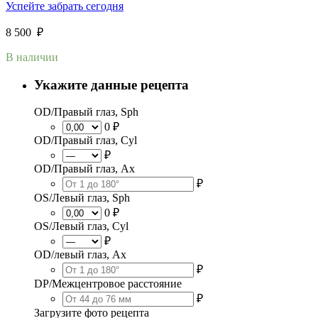
Успейте забрать сегодня
8 500
₽
В наличии
Укажите данные рецепта
OD/Правый глаз, Sph
0 ₽
OD/Правый глаз, Cyl
₽
OD/Правый глаз, Ax
₽
OS/Левый глаз, Sph
0 ₽
OS/Левый глаз, Cyl
₽
OD/левый глаз, Ax
₽
DP/Межцентровое расстояние
₽
Загрузите фото рецепта