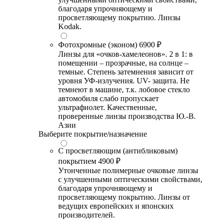
благодаря упрочняющему и
просветляющему покрытию. Линзы
Kodak.
Фотохромные (эконом)
6900 ₽
Линзы для «очков-хамелеонов». 2 в 1: в
помещении – прозрачные, на солнце –
темные. Степень затемнения зависит от
уровня УФ-излучения. UV- защита. Не
темнеют в машине, т.к. лобовое стекло
автомобиля слабо пропускает
ультрафиолет. Качественные,
проверенные линзы производства Ю.-В.
Азии
Выберите покрытие/назначение
С просветляющим (антибликовым)
покрытием
4900 ₽
Утонченные полимерные очковые линзы
с улучшенными оптическими свойствами,
благодаря упрочняющему и
просветляющему покрытию. Линзы от
ведущих европейских и японских
производителей.