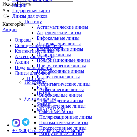
Искать
Акции
×
Подарочная карта
Линзы для очков
По типу
Категории
Астигматические линзы
Акции
Асферические линзы
Бифокальные линзы
Оправы
Для вождения линзы
Солнцезащитные очки
Компьютерные линзы
Контактные линзы
Офисные линзы
Аксессуары и уход
Поляризационные линзы
Акции
Призматические линзы
Подарочная карта
Прогрессивные линзы
Линзы для очков
Разгрузочные линзы
По типу
По бренду
Астигматические линзы
Essilor
Асферические линзы
HOYA
Бифокальные линзы
Детские линзы
Для вождения линзы
Stellest
Компьютерные линзы
MiYOSMART
Офисные линзы
Поляризационные линзы
Призматические линзы
Прогрессивные линзы
+7 (800) 555-27-04
заказать звонок
Разгрузочные линзы