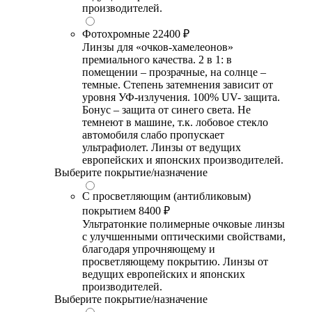
производителей.
Фотохромные
22400 ₽
Линзы для «очков-хамелеонов»
премиального качества. 2 в 1: в
помещении – прозрачные, на солнце –
темные. Степень затемнения зависит от
уровня УФ-излучения. 100% UV- защита.
Бонус – защита от синего света. Не
темнеют в машине, т.к. лобовое стекло
автомобиля слабо пропускает
ультрафиолет. Линзы от ведущих
европейских и японских производителей.
Выберите покрытие/назначение
С просветляющим (антибликовым)
покрытием
8400 ₽
Ультратонкие полимерные очковые линзы
с улучшенными оптическими свойствами,
благодаря упрочняющему и
просветляющему покрытию. Линзы от
ведущих европейских и японских
производителей.
Выберите покрытие/назначение