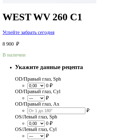
WEST WV 260 C1
Успейте забрать сегодня
8 900
₽
В наличии
Укажите данные рецепта
OD/Правый глаз, Sph
0 ₽
OD/Правый глаз, Cyl
₽
OD/Правый глаз, Ax
₽
OS/Левый глаз, Sph
0 ₽
OS/Левый глаз, Cyl
₽