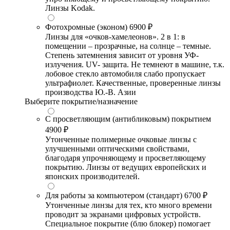
Линзы Kodak.
Фотохромные (эконом)
6900 ₽
Линзы для «очков-хамелеонов». 2 в 1: в
помещении – прозрачные, на солнце – темные.
Степень затемнения зависит от уровня УФ-
излучения. UV- защита. Не темнеют в машине, т.к.
лобовое стекло автомобиля слабо пропускает
ультрафиолет. Качественные, проверенные линзы
производства Ю.-В. Азии
Выберите покрытие/назначение
С просветляющим (антибликовым) покрытием
4900 ₽
Утонченные полимерные очковые линзы с
улучшенными оптическими свойствами,
благодаря упрочняющему и просветляющему
покрытию. Линзы от ведущих европейских и
японских производителей.
Для работы за компьютером (стандарт)
6700 ₽
Утонченные линзы для тех, кто много времени
проводит за экранами цифровых устройств.
Специальное покрытие (блю блокер) помогает