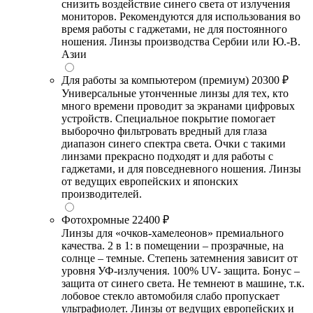
снизить воздействие синего света от излучения
мониторов. Рекомендуются для использования во
время работы с гаджетами, не для постоянного
ношения. Линзы производства Сербии или Ю.-В.
Азии
Для работы за компьютером (премиум)
20300 ₽
Универсальные утонченные линзы для тех, кто
много времени проводит за экранами цифровых
устройств. Специальное покрытие помогает
выборочно фильтровать вредный для глаза
диапазон синего спектра света. Очки с такими
линзами прекрасно подходят и для работы с
гаджетами, и для повседневного ношения. Линзы
от ведущих европейских и японских
производителей.
Фотохромные
22400 ₽
Линзы для «очков-хамелеонов» премиального
качества. 2 в 1: в помещении – прозрачные, на
солнце – темные. Степень затемнения зависит от
уровня УФ-излучения. 100% UV- защита. Бонус –
защита от синего света. Не темнеют в машине, т.к.
лобовое стекло автомобиля слабо пропускает
ультрафиолет. Линзы от ведущих европейских и