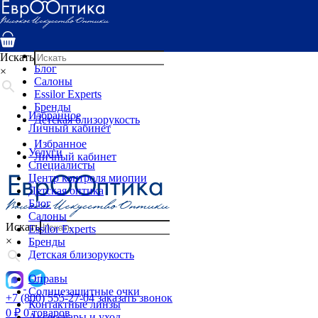
Услуги
Специалисты
Центр контроля миопии
Детская оптика
Искать
Блог
×
Салоны
Essilor Experts
Бренды
Избранное
Детская близорукость
Личный кабинет
Избранное
Услуги
Личный кабинет
Специалисты
Центр контроля миопии
Детская оптика
Блог
Салоны
Искать
Essilor Experts
×
Бренды
Детская близорукость
Оправы
Солнцезащитные очки
+7 (800) 555-27-04
заказать звонок
Контактные линзы
0
₽
0 товаров
Аксессуары и уход