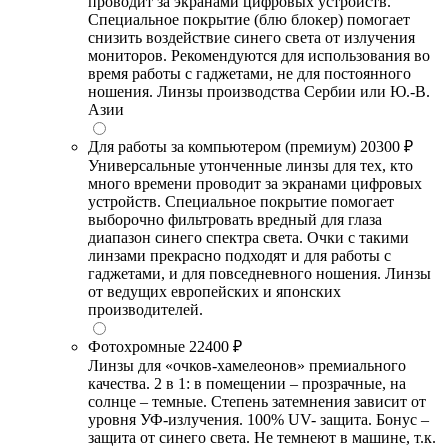
проводит за экранами цифровых устройств.
Специальное покрытие (блю блокер) помогает
снизить воздействие синего света от излучения
мониторов. Рекомендуются для использования во
время работы с гаджетами, не для постоянного
ношения. Линзы производства Сербии или Ю.-В.
Азии
Для работы за компьютером (премиум)
20300 ₽
Универсальные утонченные линзы для тех, кто
много времени проводит за экранами цифровых
устройств. Специальное покрытие помогает
выборочно фильтровать вредный для глаза
диапазон синего спектра света. Очки с такими
линзами прекрасно подходят и для работы с
гаджетами, и для повседневного ношения. Линзы
от ведущих европейских и японских
производителей.
Фотохромные
22400 ₽
Линзы для «очков-хамелеонов» премиального
качества. 2 в 1: в помещении – прозрачные, на
солнце – темные. Степень затемнения зависит от
уровня УФ-излучения. 100% UV- защита. Бонус –
защита от синего света. Не темнеют в машине, т.к.