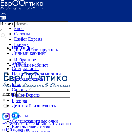
Услуги
Специалисты
Центр контроля миопии
Детская оптика
Искать
Блог
×
Салоны
Essilor Experts
Бренды
Избранное
Детская близорукость
Личный кабинет
Избранное
Услуги
Личный кабинет
Специалисты
Центр контроля миопии
Детская оптика
Блог
Салоны
Искать
Essilor Experts
×
Бренды
Детская близорукость
Оправы
Солнцезащитные очки
+7 (800) 555-27-04
заказать звонок
Контактные линзы
0
₽
0 товаров
Аксессуары и уход