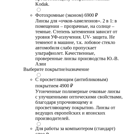
Kodak.
Фотохромные (эконом)
6900 ₽
Линзы для «очков-хамелеонов». 2 в 1: в
помещении – прозрачные, на солнце –
темные. Степень затемнения зависит от
уровня УФ-излучения. UV- защита. Не
темнеют в машине, т.к. лобовое стекло
автомобиля слабо пропускает
ультрафиолет. Качественные,
проверенные линзы производства Ю.-В.
Азии
Выберите покрытие/назначение
С просветляющим (антибликовым)
покрытием
4900 ₽
Утонченные полимерные очковые линзы
с улучшенными оптическими свойствами,
благодаря упрочняющему и
просветляющему покрытию. Линзы от
ведущих европейских и японских
производителей.
Для работы за компьютером (стандарт)