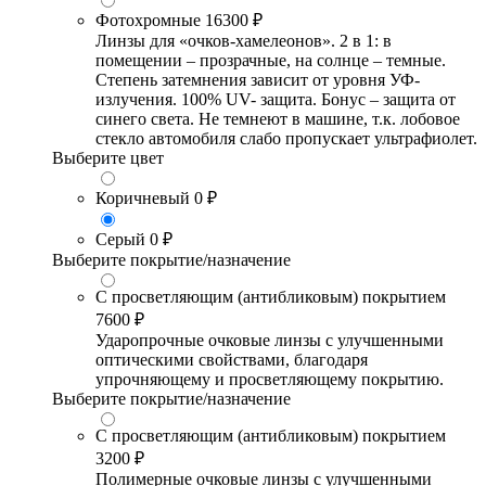
Фотохромные
16300 ₽
Линзы для «очков-хамелеонов». 2 в 1: в
помещении – прозрачные, на солнце – темные.
Степень затемнения зависит от уровня УФ-
излучения. 100% UV- защита. Бонус – защита от
синего света. Не темнеют в машине, т.к. лобовое
стекло автомобиля слабо пропускает ультрафиолет.
Выберите цвет
Коричневый
0 ₽
Серый
0 ₽
Выберите покрытие/назначение
С просветляющим (антибликовым) покрытием
7600 ₽
Ударопрочные очковые линзы с улучшенными
оптическими свойствами, благодаря
упрочняющему и просветляющему покрытию.
Выберите покрытие/назначение
С просветляющим (антибликовым) покрытием
3200 ₽
Полимерные очковые линзы с улучшенными