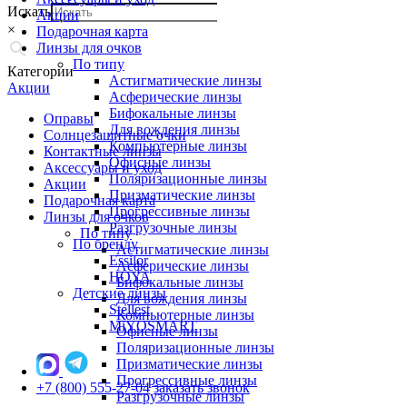
Искать
Акции
×
Подарочная карта
Линзы для очков
По типу
Категории
Астигматические линзы
Акции
Асферические линзы
Бифокальные линзы
Оправы
Для вождения линзы
Солнцезащитные очки
Компьютерные линзы
Контактные линзы
Офисные линзы
Аксессуары и уход
Поляризационные линзы
Акции
Призматические линзы
Подарочная карта
Прогрессивные линзы
Линзы для очков
Разгрузочные линзы
По типу
По бренду
Астигматические линзы
Essilor
Асферические линзы
HOYA
Бифокальные линзы
Детские линзы
Для вождения линзы
Stellest
Компьютерные линзы
MiYOSMART
Офисные линзы
Поляризационные линзы
Призматические линзы
Прогрессивные линзы
+7 (800) 555-27-04
заказать звонок
Разгрузочные линзы