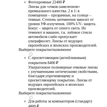
Фотохромные
22400 ₽
Линзы для «очков-хамелеонов»
премиального качества. 2 в 1: в
помещении – прозрачные, на солнце –
темные. Степень затемнения зависит от
уровня УФ-излучения. 100% UV- защита.
Бонус – защита от синего света. Не
темнеют в машине, т.к. лобовое стекло
автомобиля слабо пропускает
ультрафиолет. Линзы от ведущих
европейских и японских производителей.
Выберите покрытие/назначение
С просветляющим (антибликовым)
покрытием
8400 ₽
Ультратонкие полимерные очковые линзы
с улучшенными оптическими свойствами,
благодаря упрочняющему и
просветляющему покрытию. Линзы от
ведущих европейских и японских
производителей.
Выберите покрытие/назначение
Для работы за компьютером (стандарт)
4800 ₽