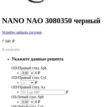
NANO NAO 3080350 черный
Успейте забрать сегодня
7 500
₽
В наличии
Укажите данные рецепта
OD/Правый глаз, Sph
0 ₽
OD/Правый глаз, Cyl
₽
OD/Правый глаз, Ax
₽
OS/Левый глаз, Sph
0 ₽
OS/Левый глаз, Cyl