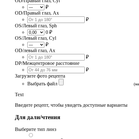
OD/Правый глаз, Cyl
₽
OD/Правый глаз, Ax
₽
OS/Левый глаз, Sph
0 ₽
OS/Левый глаз, Cyl
₽
OD/левый глаз, Ax
₽
DP/Межцентровое расстояние
₽
Загрузите фото рецепта
Выбрать файл
(м
Text
Введите рецепт, чтобы увидеть доступные варианты
Для дали/чтения
Выберите тип линз