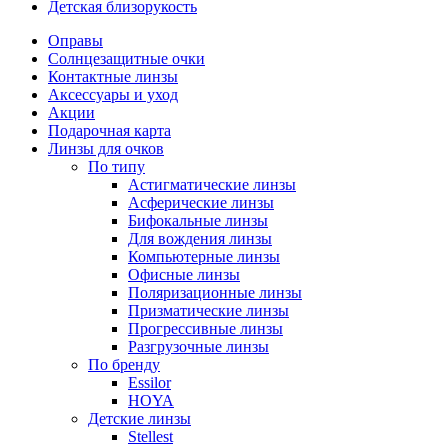
Детская близорукость
Оправы
Солнцезащитные очки
Контактные линзы
Аксессуары и уход
Акции
Подарочная карта
Линзы для очков
По типу
Астигматические линзы
Асферические линзы
Бифокальные линзы
Для вождения линзы
Компьютерные линзы
Офисные линзы
Поляризационные линзы
Призматические линзы
Прогрессивные линзы
Разгрузочные линзы
По бренду
Essilor
HOYA
Детские линзы
Stellest