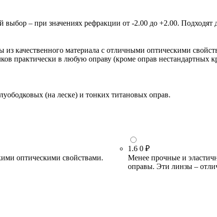
ыбор – при значениях рефракции от -2.00 до +2.00. Подходят д
зы из качественного материала с отличными оптическими свойст
очков практически в любую оправу (кроме оправ нестандартных 
луободковых (на леске) и тонких титановых оправ.
1.6
0 ₽
кими оптическими свойствами.
Менее прочные и эластичн
оправы. Эти линзы – отли