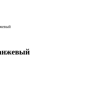
нжевый
анжевый