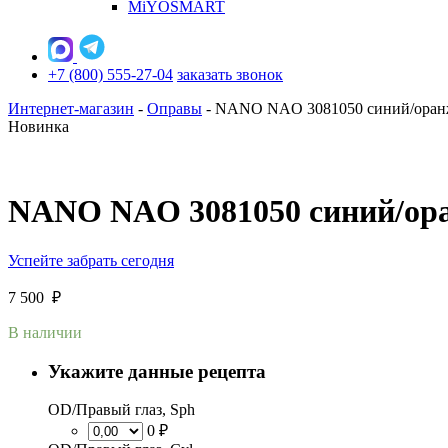
MiYOSMART
+7 (800) 555-27-04
заказать звонок
Интернет-магазин
-
Оправы
-
NANO NAO 3081050 синий/ора
Новинка
NANO NAO 3081050 синий/ор
Успейте забрать сегодня
7 500
₽
В наличии
Укажите данные рецепта
OD/Правый глаз, Sph
0 ₽