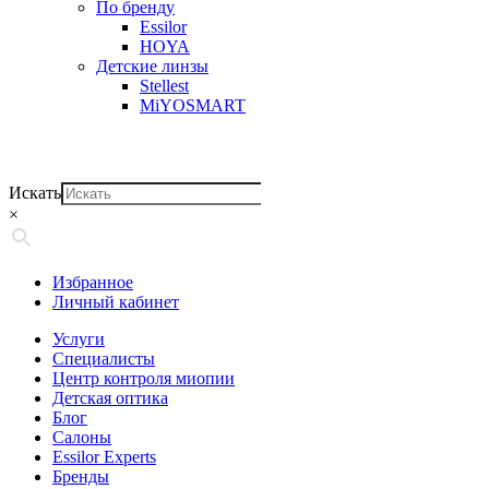
По бренду
Essilor
HOYA
Детские линзы
Stellest
MiYOSMART
Искать
×
Избранное
Личный кабинет
Услуги
Специалисты
Центр контроля миопии
Детская оптика
Блог
Салоны
Essilor Experts
Бренды