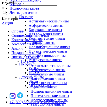
Искать
Акции
×
Подарочная карта
Линзы для очков
По типу
Категории
Астигматические линзы
Акции
Асферические линзы
Бифокальные линзы
Оправы
Для вождения линзы
Солнцезащитные очки
Компьютерные линзы
Контактные линзы
Офисные линзы
Аксессуары и уход
Поляризационные линзы
Акции
Призматические линзы
Подарочная карта
Прогрессивные линзы
Линзы для очков
Разгрузочные линзы
По типу
По бренду
Астигматические линзы
Essilor
Асферические линзы
HOYA
Бифокальные линзы
Детские линзы
Для вождения линзы
Stellest
Компьютерные линзы
MiYOSMART
Офисные линзы
Поляризационные линзы
Призматические линзы
Прогрессивные линзы
+7 (800) 555-27-04
заказать звонок
Разгрузочные линзы