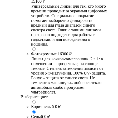
15100 ₽
Универсальные линзы для тех, кто много
времени проводит за экранами цифровых
устройств. Специальное покрытие
помогает выборочно фильтровать
вредный для глаза диапазон синего
спектра света. Очки с такими линзами
прекрасно подходят и для работы с
гаджетами, и для повседневного
ношения.
Фотохромные
16300 ₽
Линзы для «очков-хамелеонов». 2 в 1: в
помещении – прозрачные, на солнце –
темные. Степень затемнения зависит от
уровня УФ-излучения. 100% UV- защита.
Бонус – защита от синего света. Не
темнеют в машине, т.к. лобовое стекло
автомобиля слабо пропускает
ультрафиолет.
Выберите цвет
Коричневый
0 ₽
Серый
0 ₽