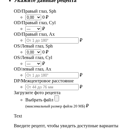
Укажите данные рецепта
OD/Правый глаз, Sph
0 ₽
OD/Правый глаз, Cyl
₽
OD/Правый глаз, Ax
₽
OS/Левый глаз, Sph
0 ₽
OS/Левый глаз, Cyl
₽
OD/левый глаз, Ax
₽
DP/Межцентровое расстояние
₽
Загрузите фото рецепта
Выбрать файл
₽
(максимальный размер файла 20 МБ)
Text
Введите рецепт, чтобы увидеть доступные варианты