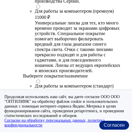
производства Сербии.
Для работы за компьютером (премиум)
11000 ₽
Универсальные линзы для тех, кто много
времени проводит за экранами цифровых
устройств. Специальное покрытие
помогает выборочно фильтровать
вредный для глаза диапазон синего
спектра света. Очки с такими линзами
прекрасно подходят и для работы с
гаджетами, и для повседневного
ношения. Линзы от ведущих европейских
и японских производителей.
Выберите покрытие/назначение
Для работы за компьютером (стандарт)
6700 ₽
Продолжая использовать наш сайт, вы даете согласие ООО ООО
Утонченные линзы для тех, кто много
“ОПТИЛИНК” на обработку файлов cookie и пользовательских
времени проводит за экранами цифровых
данных с помощью интернет-сервиса Яндекс.Метрика в целях
устройств. Специальное покрытие (блю
функционирования сайта, проведения ретаргетинга, и проведения
блокер) помогает снизить воздействие
статистических исследований и обзоров.
синего света от излучения мониторов.
Согласие на обработку персональных данных, политика
Рекомендуются для использования во
Согласен
конфендициальности
время работы с гаджетами, не для