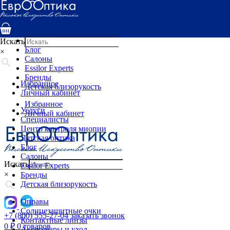
Услуги
Специалисты
Центр контроля миопии
Детская оптика
Искать
Блог
×
Салоны
Essilor Experts
Бренды
Избранное
Детская близорукость
Личный кабинет
Избранное
Услуги
Личный кабинет
Специалисты
Центр контроля миопии
Детская оптика
Блог
Салоны
Искать
Essilor Experts
×
Бренды
Детская близорукость
Оправы
Солнцезащитные очки
+7 (800) 555-27-04
заказать звонок
Контактные линзы
0
₽
0 товаров
Аксессуары и уход