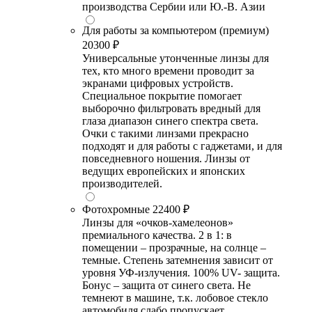
производства Сербии или Ю.-В. Азии
Для работы за компьютером (премиум)
20300 ₽
Универсальные утонченные линзы для
тех, кто много времени проводит за
экранами цифровых устройств.
Специальное покрытие помогает
выборочно фильтровать вредный для
глаза диапазон синего спектра света.
Очки с такими линзами прекрасно
подходят и для работы с гаджетами, и для
повседневного ношения. Линзы от
ведущих европейских и японских
производителей.
Фотохромные
22400 ₽
Линзы для «очков-хамелеонов»
премиального качества. 2 в 1: в
помещении – прозрачные, на солнце –
темные. Степень затемнения зависит от
уровня УФ-излучения. 100% UV- защита.
Бонус – защита от синего света. Не
темнеют в машине, т.к. лобовое стекло
автомобиля слабо пропускает