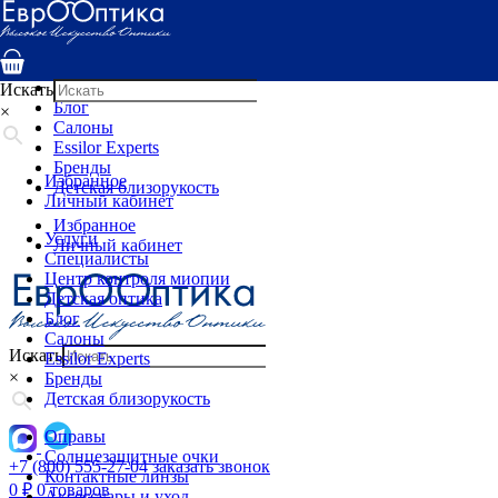
Услуги
Специалисты
Центр контроля миопии
Детская оптика
Искать
Блог
×
Салоны
Essilor Experts
Бренды
Избранное
Детская близорукость
Личный кабинет
Избранное
Услуги
Личный кабинет
Специалисты
Центр контроля миопии
Детская оптика
Блог
Салоны
Искать
Essilor Experts
×
Бренды
Детская близорукость
Оправы
Солнцезащитные очки
+7 (800) 555-27-04
заказать звонок
Контактные линзы
0
₽
0 товаров
Аксессуары и уход