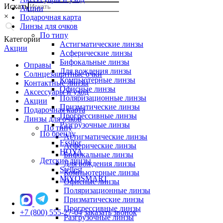
Искать
Акции
×
Подарочная карта
Линзы для очков
По типу
Категории
Астигматические линзы
Акции
Асферические линзы
Бифокальные линзы
Оправы
Для вождения линзы
Солнцезащитные очки
Компьютерные линзы
Контактные линзы
Офисные линзы
Аксессуары и уход
Поляризационные линзы
Акции
Призматические линзы
Подарочная карта
Прогрессивные линзы
Линзы для очков
Разгрузочные линзы
По типу
По бренду
Астигматические линзы
Essilor
Асферические линзы
HOYA
Бифокальные линзы
Детские линзы
Для вождения линзы
Stellest
Компьютерные линзы
MiYOSMART
Офисные линзы
Поляризационные линзы
Призматические линзы
Прогрессивные линзы
+7 (800) 555-27-04
заказать звонок
Разгрузочные линзы