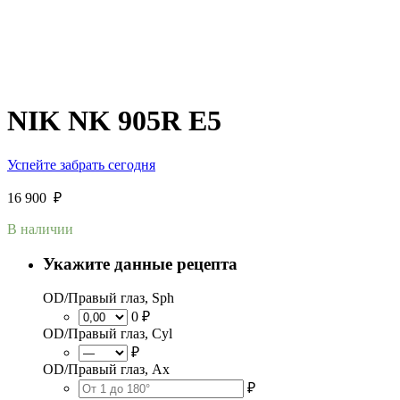
NIK NK 905R E5
Успейте забрать сегодня
16 900
₽
В наличии
Укажите данные рецепта
OD/Правый глаз, Sph
0 ₽
OD/Правый глаз, Cyl
₽
OD/Правый глаз, Ax
₽