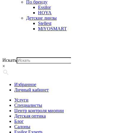
По бренду
Essilor
HOYA
Детские линзы
Stellest
MiYOSMART
Искать
×
Избранное
Личный кабинет
Услуги
Специалисты
Центр контроля миопии
Детская оптика
Блог
Салоны
Essilor Experts