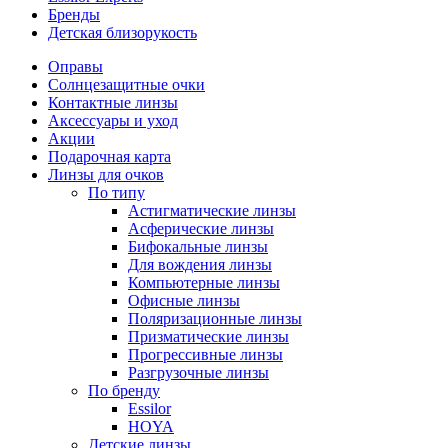
Бренды
Детская близорукость
Оправы
Солнцезащитные очки
Контактные линзы
Аксессуары и уход
Акции
Подарочная карта
Линзы для очков
По типу
Астигматические линзы
Асферические линзы
Бифокальные линзы
Для вождения линзы
Компьютерные линзы
Офисные линзы
Поляризационные линзы
Призматические линзы
Прогрессивные линзы
Разгрузочные линзы
По бренду
Essilor
HOYA
Детские линзы