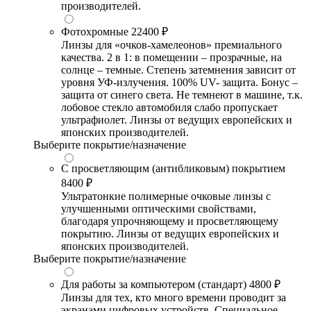
производителей.
Фотохромные
22400 ₽
Линзы для «очков-хамелеонов» премиального
качества. 2 в 1: в помещении – прозрачные, на
солнце – темные. Степень затемнения зависит от
уровня УФ-излучения. 100% UV- защита. Бонус –
защита от синего света. Не темнеют в машине, т.к.
лобовое стекло автомобиля слабо пропускает
ультрафиолет. Линзы от ведущих европейских и
японских производителей.
Выберите покрытие/назначение
С просветляющим (антибликовым) покрытием
8400 ₽
Ультратонкие полимерные очковые линзы с
улучшенными оптическими свойствами,
благодаря упрочняющему и просветляющему
покрытию. Линзы от ведущих европейских и
японских производителей.
Выберите покрытие/назначение
Для работы за компьютером (стандарт)
4800 ₽
Линзы для тех, кто много времени проводит за
экранами цифровых устройств. Специальное