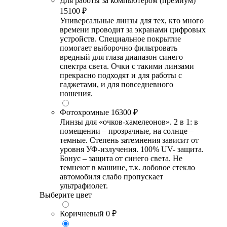
Для работы за компьютером (премиум)
15100 ₽
Универсальные линзы для тех, кто много
времени проводит за экранами цифровых
устройств. Специальное покрытие
помогает выборочно фильтровать
вредный для глаза диапазон синего
спектра света. Очки с такими линзами
прекрасно подходят и для работы с
гаджетами, и для повседневного
ношения.
Фотохромные
16300 ₽
Линзы для «очков-хамелеонов». 2 в 1: в
помещении – прозрачные, на солнце –
темные. Степень затемнения зависит от
уровня УФ-излучения. 100% UV- защита.
Бонус – защита от синего света. Не
темнеют в машине, т.к. лобовое стекло
автомобиля слабо пропускает
ультрафиолет.
Выберите цвет
Коричневый
0 ₽