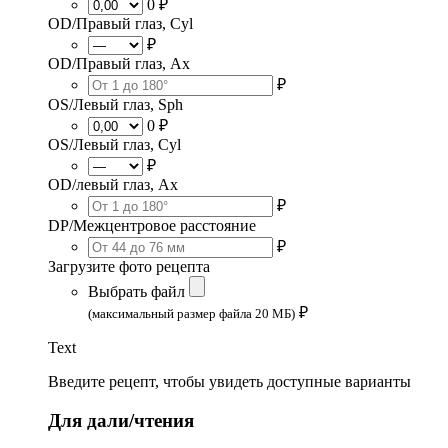
0 ₽
OD/Правый глаз, Cyl
₽
OD/Правый глаз, Ax
₽
OS/Левый глаз, Sph
0 ₽
OS/Левый глаз, Cyl
₽
OD/левый глаз, Ax
₽
DP/Межцентровое расстояние
₽
Загрузите фото рецепта
Выбрать файл
₽
(максимальный размер файла 20 МБ)
Text
Введите рецепт, чтобы увидеть доступные варианты
Для дали/чтения