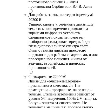
постоянного ношения. Линзы
производства Сербии или Ю.-В. Азии
Для работы за компьютером (премиум)
20300 ₽
Универсальные утонченные линзы для
тех, кто много времени проводит за
экранами цифровых устройств.
Специальное покрытие помогает
выборочно фильтровать вредный для
глаза диапазон синего спектра света.
Очки с такими линзами прекрасно
подходят и для работы с гаджетами, и для
повседневного ношения. Линзы от
ведущих европейских и японских
производителей.
Фотохромные
22400 ₽
Линзы для «очков-хамелеонов»
премиального качества. 2 в 1: в
помещении – прозрачные, на солнце –
темные. Степень затемнения зависит от
уровня УФ-излучения. 100% UV- защита.
Бонус – защита от синего света. Не
темнеют в машине, т.к. лобовое стекло