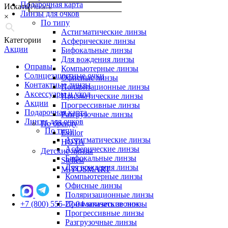
Подарочная карта
Искать
Линзы для очков
×
По типу
Астигматические линзы
Категории
Асферические линзы
Акции
Бифокальные линзы
Для вождения линзы
Оправы
Компьютерные линзы
Солнцезащитные очки
Офисные линзы
Контактные линзы
Поляризационные линзы
Аксессуары и уход
Призматические линзы
Акции
Прогрессивные линзы
Подарочная карта
Разгрузочные линзы
Линзы для очков
По бренду
По типу
Essilor
Астигматические линзы
HOYA
Асферические линзы
Детские линзы
Бифокальные линзы
Stellest
Для вождения линзы
MiYOSMART
Компьютерные линзы
Офисные линзы
Поляризационные линзы
+7 (800) 555-27-04
Призматические линзы
заказать звонок
Прогрессивные линзы
Разгрузочные линзы