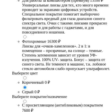
Для работы за компьютером (премиум)
15100 ₽
Универсальные линзы для тех, кто много времени
проводит за экранами цифровых устройств.
Специальное покрытие помогает выборочно
фильтровать вредный для глаза диапазон синего
спектра света. Очки с такими линзами прекрасно
подходят и для работы с гаджетами, и для
повседневного ношения.
Фотохромные
16300 ₽
Линзы для «очков-хамелеонов». 2 в 1: в
помещении – прозрачные, на солнце – темные.
Степень затемнения зависит от уровня УФ-
излучения. 100% UV- защита. Бонус – защита от
синего света. Не темнеют в машине, т.к. лобовое
стекло автомобиля слабо пропускает ультрафиолет.
Выберите цвет
Коричневый
0 ₽
Серый
0 ₽
Выберите покрытие/назначение
С просветляющим (антибликовым) покрытием
7600 ₽