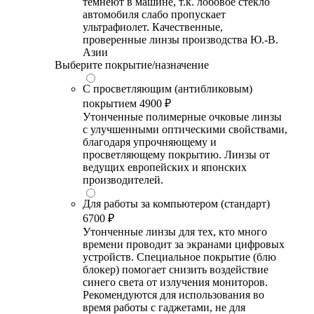
темнеют в машине, т.к. лобовое стекло
автомобиля слабо пропускает
ультрафиолет. Качественные,
проверенные линзы производства Ю.-В.
Азии
Выберите покрытие/назначение
С просветляющим (антибликовым)
покрытием
4900 ₽
Утонченные полимерные очковые линзы
с улучшенными оптическими свойствами,
благодаря упрочняющему и
просветляющему покрытию. Линзы от
ведущих европейских и японских
производителей.
Для работы за компьютером (стандарт)
6700 ₽
Утонченные линзы для тех, кто много
времени проводит за экранами цифровых
устройств. Специальное покрытие (блю
блокер) помогает снизить воздействие
синего света от излучения мониторов.
Рекомендуются для использования во
время работы с гаджетами, не для