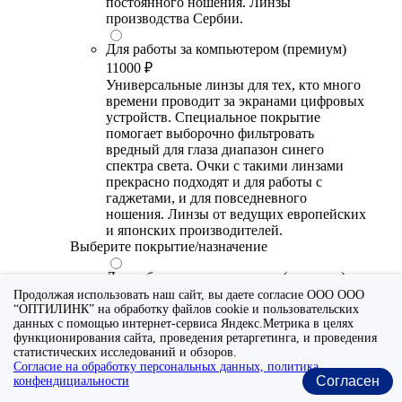
постоянного ношения. Линзы
производства Сербии.
Для работы за компьютером (премиум)
11000 ₽
Универсальные линзы для тех, кто много
времени проводит за экранами цифровых
устройств. Специальное покрытие
помогает выборочно фильтровать
вредный для глаза диапазон синего
спектра света. Очки с такими линзами
прекрасно подходят и для работы с
гаджетами, и для повседневного
ношения. Линзы от ведущих европейских
и японских производителей.
Выберите покрытие/назначение
Для работы за компьютером (стандарт)
6700 ₽
Продолжая использовать наш сайт, вы даете согласие ООО ООО
“ОПТИЛИНК” на обработку файлов cookie и пользовательских
Утонченные линзы для тех, кто много
данных с помощью интернет-сервиса Яндекс.Метрика в целях
времени проводит за экранами цифровых
функционирования сайта, проведения ретаргетинга, и проведения
устройств. Специальное покрытие (блю
статистических исследований и обзоров.
блокер) помогает снизить воздействие
Согласие на обработку персональных данных, политика
синего света от излучения мониторов.
Согласен
конфендициальности
Рекомендуются для использования во