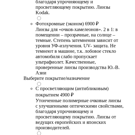
благодаря упрочняющему и
просветляющему покрытию. Линзы
Kodak.
Фотохромные (эконом)
6900 ₽
Линзы для «очков-хамелеонов». 2 в 1: в
помещении – прозрачные, на солнце –
темные. Степень затемнения зависит от
уровня УФ-излучения. UV- защита. Не
темнеют в машине, т.к. лобовое стекло
автомобиля слабо пропускает
ультрафиолет. Качественные,
проверенные линзы производства Ю.-В.
Азии
Выберите покрытие/назначение
С просветляющим (антибликовым)
покрытием
4900 ₽
Утонченные полимерные очковые линзы
с улучшенными оптическими свойствами,
благодаря упрочняющему и
просветляющему покрытию. Линзы от
ведущих европейских и японских
производителей.