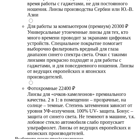
время работы с гаджетами, не для постоянного
ношения. Линзы производства Сербии или Ю.-В.
Азии
Для работы за компьютером (премиум)
20300 ₽
Универсальные утонченные линзы для тех, кто
много времени проводит за экранами цифровых
устройств. Специальное покрытие помогает
выборочно фильтровать вредный для глаза
диапазон синего спектра света. Очки с такими
линзами прекрасно подходят и для работы с
гаджетами, и для повседневного ношения. Линзы
от ведущих европейских и японских
производителей.
Фотохромные
22400 ₽
Линзы для «очков-хамелеонов» премиального
качества. 2 в 1: в помещении – прозрачные, на
солнце – темные. Степень затемнения зависит от
уровня УФ-излучения. 100% UV- защита. Бонус –
защита от синего света. Не темнеют в машине, т.к.
лобовое стекло автомобиля слабо пропускает
ультрафиолет. Линзы от ведущих европейских и
японских производителей.
Выберите покрытие/назначение