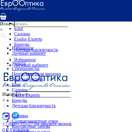
Услуги
Специалисты
Центр контроля миопии
Детская оптика
Искать
Блог
×
Салоны
Essilor Experts
Бренды
Избранное
Детская близорукость
Личный кабинет
Избранное
Услуги
Личный кабинет
Специалисты
Центр контроля миопии
Детская оптика
Блог
Салоны
Искать
Essilor Experts
×
Бренды
Детская близорукость
Оправы
Солнцезащитные очки
+7 (800) 555-27-04
заказать звонок
Контактные линзы
0
₽
0 товаров
Аксессуары и уход