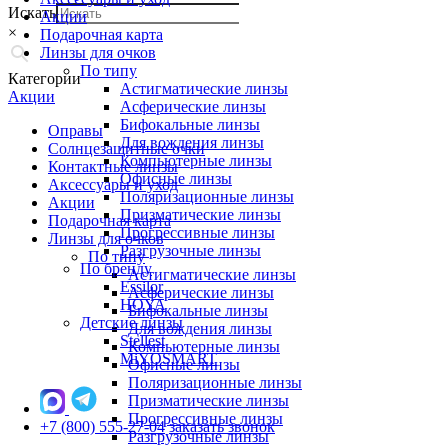
Искать
Акции
×
Подарочная карта
Линзы для очков
По типу
Категории
Астигматические линзы
Акции
Асферические линзы
Бифокальные линзы
Оправы
Для вождения линзы
Солнцезащитные очки
Компьютерные линзы
Контактные линзы
Офисные линзы
Аксессуары и уход
Поляризационные линзы
Акции
Призматические линзы
Подарочная карта
Прогрессивные линзы
Линзы для очков
Разгрузочные линзы
По типу
По бренду
Астигматические линзы
Essilor
Асферические линзы
HOYA
Бифокальные линзы
Детские линзы
Для вождения линзы
Stellest
Компьютерные линзы
MiYOSMART
Офисные линзы
Поляризационные линзы
Призматические линзы
Прогрессивные линзы
+7 (800) 555-27-04
заказать звонок
Разгрузочные линзы