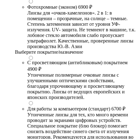
Фотохромные (эконом)
6900 ₽
Линзы для «очков-хамелеонов». 2 в 1: в
помещении – прозрачные, на солнце – темные.
Степень затемнения зависит от уровня УФ-
излучения. UV- защита. Не темнеют в машине, т.к.
лобовое стекло автомобиля слабо пропускает
ультрафиолет. Качественные, проверенные линзы
производства Ю.-В. Азии
Выберите покрытие/назначение
С просветляющим (антибликовым) покрытием
4900 ₽
Утонченные полимерные очковые линзы с
улучшенными оптическими свойствами,
благодаря упрочняющему и просветляющему
покрытию. Линзы от ведущих европейских и
японских производителей.
Для работы за компьютером (стандарт)
6700 ₽
Утонченные линзы для тех, кто много времени
проводит за экранами цифровых устройств.
Специальное покрытие (блю блокер) помогает
снизить воздействие синего света от излучения
мониторов. Рекомендуются для использования во