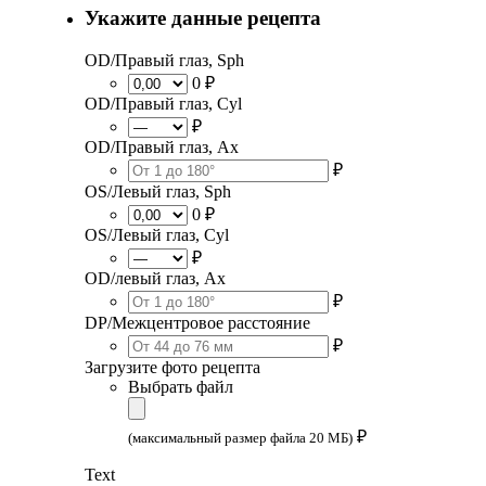
Укажите данные рецепта
OD/Правый глаз, Sph
0 ₽
OD/Правый глаз, Cyl
₽
OD/Правый глаз, Ax
₽
OS/Левый глаз, Sph
0 ₽
OS/Левый глаз, Cyl
₽
OD/левый глаз, Ax
₽
DP/Межцентровое расстояние
₽
Загрузите фото рецепта
Выбрать файл
₽
(максимальный размер файла 20 МБ)
Text