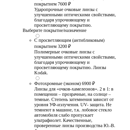
покрытием
7600 ₽
Ударопрочные очковые линзы с
улучшенными оптическими свойствами,
благодаря упрочняющему и
просветляющему покрытию.
Выберите покрытие/назначение
С просветляющим (антибликовым)
покрытием
3200 ₽
Полимерные очковые линзы с
улучшенными оптическими свойствами,
благодаря упрочняющему и
просветляющему покрытию. Линзы
Kodak.
Фотохромные (эконом)
6900 ₽
Линзы для «очков-хамелеонов». 2 в 1: в
помещении – прозрачные, на солнце –
темные. Степень затемнения зависит от
уровня УФ-излучения. UV- защита. Не
темнеют в машине, т.к. лобовое стекло
автомобиля слабо пропускает
ультрафиолет. Качественные,
проверенные линзы производства Ю.-В.