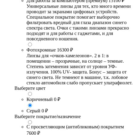
Для работы за компьютером (премиум)
15100 ₽
Универсальные линзы для тех, кто много времени
проводит за экранами цифровых устройств.
Специальное покрытие помогает выборочно
фильтровать вредный для глаза диапазон синего
спектра света. Очки с такими линзами прекрасно
подходят и для работы с гаджетами, и для
повседневного ношения.
Фотохромные
16300 ₽
Линзы для «очков-хамелеонов». 2 в 1: в
помещении – прозрачные, на солнце – темные.
Степень затемнения зависит от уровня УФ-
излучения. 100% UV- защита. Бонус – защита от
синего света. Не темнеют в машине, т.к. лобовое
стекло автомобиля слабо пропускает ультрафиолет.
Выберите цвет
Коричневый
0 ₽
Серый
0 ₽
Выберите покрытие/назначение
С просветляющим (антибликовым) покрытием
7600 ₽