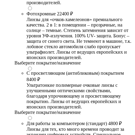
производителей.
Фотохромные
22400 ₽
Линзы для «очков-хамелеонов» премиального
качества. 2 в 1: в помещении – прозрачные, на
солнце – темные. Степень затемнения зависит от
уровня УФ-излучения. 100% UV- защита. Бонус –
защита от синего света. Не темнеют в машине, т.к.
лобовое стекло автомобиля слабо пропускает
ультрафиолет. Линзы от ведущих европейских и
японских производителей.
Выберите покрытие/назначение
С просветляющим (антибликовым) покрытием
8400 ₽
Ультратонкие полимерные очковые линзы с
улучшенными оптическими свойствами,
благодаря упрочняющему и просветляющему
покрытию. Линзы от ведущих европейских и
японских производителей.
Выберите покрытие/назначение
Для работы за компьютером (стандарт)
4800 ₽
Линзы для тех, кто много времени проводит за
экранами цифровых устройств. Специальное