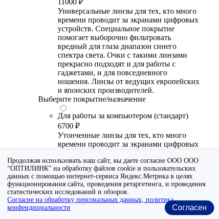
11000 ₽
Универсальные линзы для тех, кто много
времени проводит за экранами цифровых
устройств. Специальное покрытие
помогает выборочно фильтровать
вредный для глаза диапазон синего
спектра света. Очки с такими линзами
прекрасно подходят и для работы с
гаджетами, и для повседневного
ношения. Линзы от ведущих европейских
и японских производителей.
Выберите покрытие/назначение
Для работы за компьютером (стандарт)
6700 ₽
Утонченные линзы для тех, кто много
времени проводит за экранами цифровых
устройств. Специальное покрытие (блю
Продолжая использовать наш сайт, вы даете согласие ООО ООО
блокер) помогает снизить воздействие
“ОПТИЛИНК” на обработку файлов cookie и пользовательских
синего света от излучения мониторов.
данных с помощью интернет-сервиса Яндекс.Метрика в целях
Рекомендуются для использования во
функционирования сайта, проведения ретаргетинга, и проведения
время работы с гаджетами, не для
статистических исследований и обзоров.
постоянного ношения. Линзы
Согласие на обработку персональных данных, политика
производства Сербии или Ю.-В. Азии.
Согласен
конфендициальности