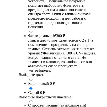
устройств. Специальное покрытие
помогает выборочно фильтровать
вредный для глаза диапазон синего
спектра света. Очки с такими линзами
прекрасно подходят и для работы с
гаджетами, и для повседневного
ношения.
Фотохромные
16300 ₽
Линзы для «очков-хамелеонов». 2 в 1: в
помещении – прозрачные, на солнце –
темные. Степень затемнения зависит от
уровня УФ-излучения. 100% UV- защита.
Бонус – защита от синего света. Не
темнеют в машине, т.к. лобовое стекло
автомобиля слабо пропускает
ультрафиолет.
Выберите цвет
Коричневый
0 ₽
Серый
0 ₽
Выберите покрытие/назначение
С просветляющим (антибликовым)