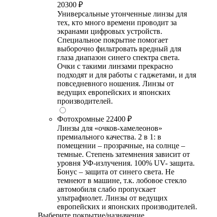
20300 ₽
Универсальные утонченные линзы для
тех, кто много времени проводит за
экранами цифровых устройств.
Специальное покрытие помогает
выборочно фильтровать вредный для
глаза диапазон синего спектра света.
Очки с такими линзами прекрасно
подходят и для работы с гаджетами, и для
повседневного ношения. Линзы от
ведущих европейских и японских
производителей.
Фотохромные
22400 ₽
Линзы для «очков-хамелеонов»
премиального качества. 2 в 1: в
помещении – прозрачные, на солнце –
темные. Степень затемнения зависит от
уровня УФ-излучения. 100% UV- защита.
Бонус – защита от синего света. Не
темнеют в машине, т.к. лобовое стекло
автомобиля слабо пропускает
ультрафиолет. Линзы от ведущих
европейских и японских производителей.
Выберите покрытие/назначение