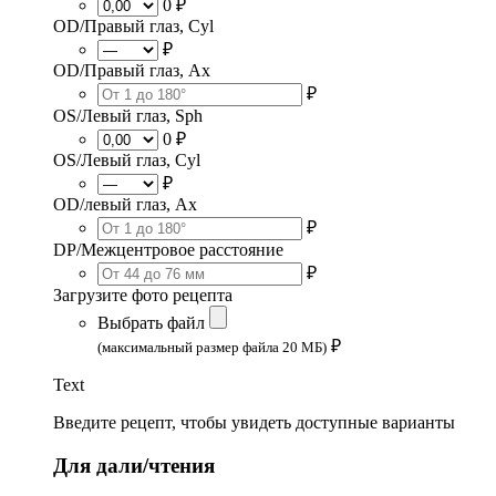
0 ₽
OD/Правый глаз, Cyl
₽
OD/Правый глаз, Ax
₽
OS/Левый глаз, Sph
0 ₽
OS/Левый глаз, Cyl
₽
OD/левый глаз, Ax
₽
DP/Межцентровое расстояние
₽
Загрузите фото рецепта
Выбрать файл
₽
(максимальный размер файла 20 МБ)
Text
Введите рецепт, чтобы увидеть доступные варианты
Для дали/чтения