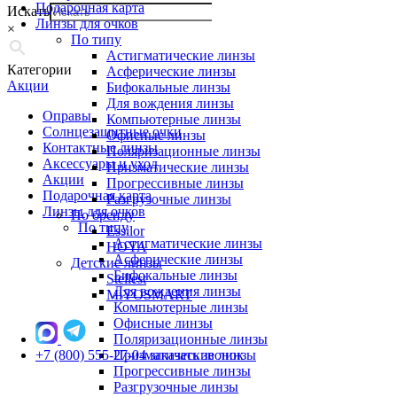
Подарочная карта
Искать
Линзы для очков
×
По типу
Астигматические линзы
Категории
Асферические линзы
Акции
Бифокальные линзы
Для вождения линзы
Оправы
Компьютерные линзы
Солнцезащитные очки
Офисные линзы
Контактные линзы
Поляризационные линзы
Аксессуары и уход
Призматические линзы
Акции
Прогрессивные линзы
Подарочная карта
Разгрузочные линзы
Линзы для очков
По бренду
По типу
Essilor
Астигматические линзы
HOYA
Асферические линзы
Детские линзы
Бифокальные линзы
Stellest
Для вождения линзы
MiYOSMART
Компьютерные линзы
Офисные линзы
Поляризационные линзы
+7 (800) 555-27-04
Призматические линзы
заказать звонок
Прогрессивные линзы
Разгрузочные линзы