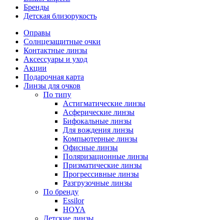
Бренды
Детская близорукость
Оправы
Солнцезащитные очки
Контактные линзы
Аксессуары и уход
Акции
Подарочная карта
Линзы для очков
По типу
Астигматические линзы
Асферические линзы
Бифокальные линзы
Для вождения линзы
Компьютерные линзы
Офисные линзы
Поляризационные линзы
Призматические линзы
Прогрессивные линзы
Разгрузочные линзы
По бренду
Essilor
HOYA
Детские линзы