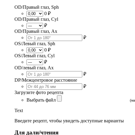
OD/Правый глаз, Sph
0 ₽
OD/Правый глаз, Cyl
₽
OD/Правый глаз, Ax
₽
OS/Левый глаз, Sph
0 ₽
OS/Левый глаз, Cyl
₽
OD/левый глаз, Ax
₽
DP/Межцентровое расстояние
₽
Загрузите фото рецепта
Выбрать файл
(м
Text
Введите рецепт, чтобы увидеть доступные варианты
Для дали/чтения