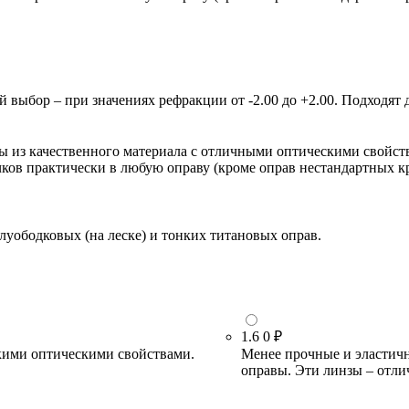
ыбор – при значениях рефракции от -2.00 до +2.00. Подходят д
зы из качественного материала с отличными оптическими свойст
очков практически в любую оправу (кроме оправ нестандартных 
луободковых (на леске) и тонких титановых оправ.
1.6
0 ₽
кими оптическими свойствами.
Менее прочные и эластичн
оправы. Эти линзы – отли