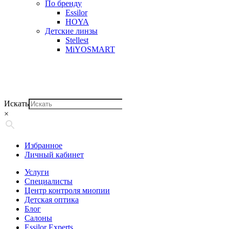
По бренду
Essilor
HOYA
Детские линзы
Stellest
MiYOSMART
Искать
×
Избранное
Личный кабинет
Услуги
Специалисты
Центр контроля миопии
Детская оптика
Блог
Салоны
Essilor Experts