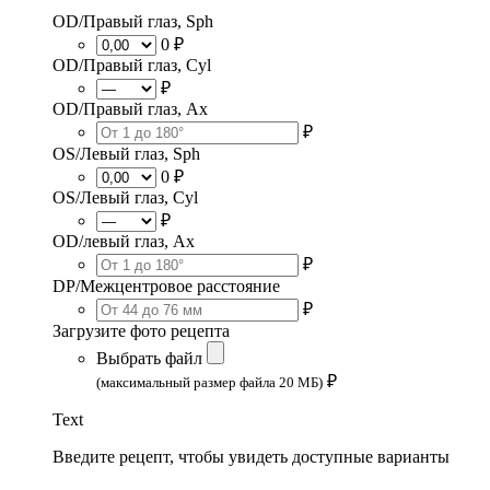
OD/Правый глаз, Sph
0 ₽
OD/Правый глаз, Cyl
₽
OD/Правый глаз, Ax
₽
OS/Левый глаз, Sph
0 ₽
OS/Левый глаз, Cyl
₽
OD/левый глаз, Ax
₽
DP/Межцентровое расстояние
₽
Загрузите фото рецепта
Выбрать файл
₽
(максимальный размер файла 20 МБ)
Text
Введите рецепт, чтобы увидеть доступные варианты