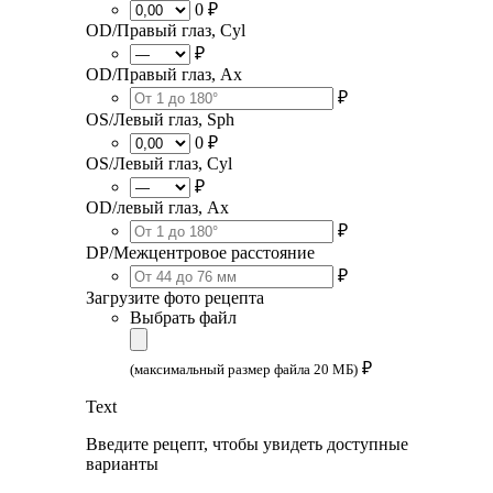
0 ₽
OD/Правый глаз, Cyl
₽
OD/Правый глаз, Ax
₽
OS/Левый глаз, Sph
0 ₽
OS/Левый глаз, Cyl
₽
OD/левый глаз, Ax
₽
DP/Межцентровое расстояние
₽
Загрузите фото рецепта
Выбрать файл
₽
(максимальный размер файла 20 МБ)
Text
Введите рецепт, чтобы увидеть доступные
варианты