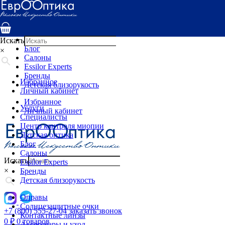
Услуги
Специалисты
Центр контроля миопии
Детская оптика
Искать
Блог
×
Салоны
Essilor Experts
Бренды
Избранное
Детская близорукость
Личный кабинет
Избранное
Услуги
Личный кабинет
Специалисты
Центр контроля миопии
Детская оптика
Блог
Салоны
Искать
Essilor Experts
×
Бренды
Детская близорукость
Оправы
Солнцезащитные очки
+7 (800) 555-27-04
заказать звонок
Контактные линзы
0
₽
0 товаров
Аксессуары и уход