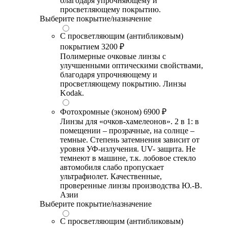
благодаря упрочняющему и
просветляющему покрытию.
Выберите покрытие/назначение
С просветляющим (антибликовым)
покрытием
3200 ₽
Полимерные очковые линзы с
улучшенными оптическими свойствами,
благодаря упрочняющему и
просветляющему покрытию. Линзы
Kodak.
Фотохромные (эконом)
6900 ₽
Линзы для «очков-хамелеонов». 2 в 1: в
помещении – прозрачные, на солнце –
темные. Степень затемнения зависит от
уровня УФ-излучения. UV- защита. Не
темнеют в машине, т.к. лобовое стекло
автомобиля слабо пропускает
ультрафиолет. Качественные,
проверенные линзы производства Ю.-В.
Азии
Выберите покрытие/назначение
С просветляющим (антибликовым)