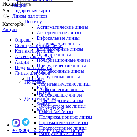
Искать
Акции
×
Подарочная карта
Линзы для очков
По типу
Категории
Астигматические линзы
Акции
Асферические линзы
Бифокальные линзы
Оправы
Для вождения линзы
Солнцезащитные очки
Компьютерные линзы
Контактные линзы
Офисные линзы
Аксессуары и уход
Поляризационные линзы
Акции
Призматические линзы
Подарочная карта
Прогрессивные линзы
Линзы для очков
Разгрузочные линзы
По типу
По бренду
Астигматические линзы
Essilor
Асферические линзы
HOYA
Бифокальные линзы
Детские линзы
Для вождения линзы
Stellest
Компьютерные линзы
MiYOSMART
Офисные линзы
Поляризационные линзы
Призматические линзы
Прогрессивные линзы
+7 (800) 555-27-04
заказать звонок
Разгрузочные линзы