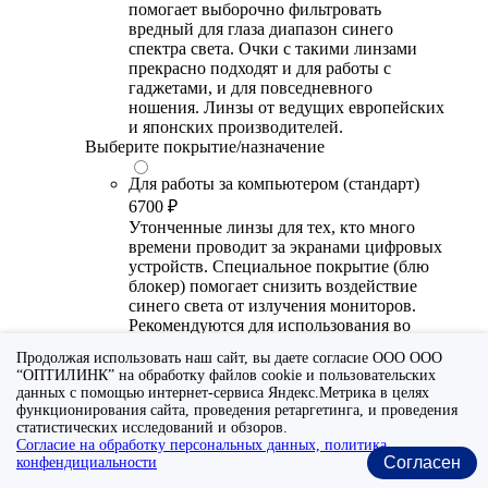
помогает выборочно фильтровать
вредный для глаза диапазон синего
спектра света. Очки с такими линзами
прекрасно подходят и для работы с
гаджетами, и для повседневного
ношения. Линзы от ведущих европейских
и японских производителей.
Выберите покрытие/назначение
Для работы за компьютером (стандарт)
6700 ₽
Утонченные линзы для тех, кто много
времени проводит за экранами цифровых
устройств. Специальное покрытие (блю
блокер) помогает снизить воздействие
синего света от излучения мониторов.
Рекомендуются для использования во
время работы с гаджетами, не для
Продолжая использовать наш сайт, вы даете согласие ООО ООО
постоянного ношения. Линзы
“ОПТИЛИНК” на обработку файлов cookie и пользовательских
производства Сербии или Ю.-В. Азии.
данных с помощью интернет-сервиса Яндекс.Метрика в целях
функционирования сайта, проведения ретаргетинга, и проведения
Для работы за компьютером (премиум)
статистических исследований и обзоров.
20300 ₽
Согласие на обработку персональных данных, политика
Согласен
конфендициальности
Универсальные утонченные линзы для
тех, кто много времени проводит за