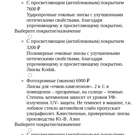
С просветляющим (антибликовым) покрытием
7600 ₽
Ударопрочные очковые линзы с улучшенными
оптическими свойствами, благодаря
упрочняющему и просветляющему покрытию.
Выберите покрытие/назначение
С просветляющим (антибликовым) покрытием
3200 ₽
Полимерные очковые линзы с улучшенными
оптическими свойствами, благодаря
упрочняющему и просветляющему покрытию.
Линзы Kodak.
Фотохромные (эконом)
6900 ₽
Линзы для «очков-хамелеонов». 2 в 1: в
помещении – прозрачные, на солнце – темные.
Степень затемнения зависит от уровня УФ-
излучения. UV- защита. Не темнеют в машине, т.к.
лобовое стекло автомобиля слабо пропускает
ультрафиолет. Качественные, проверенные линзы
производства Ю.-В. Азии
Выберите покрытие/назначение
С просветляющим (антибликовым) покрытием