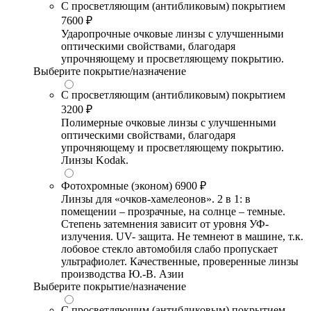
С просветляющим (антибликовым) покрытием
7600 ₽
Ударопрочные очковые линзы с улучшенными
оптическими свойствами, благодаря
упрочняющему и просветляющему покрытию.
Выберите покрытие/назначение
С просветляющим (антибликовым) покрытием
3200 ₽
Полимерные очковые линзы с улучшенными
оптическими свойствами, благодаря
упрочняющему и просветляющему покрытию.
Линзы Kodak.
Фотохромные (эконом)
6900 ₽
Линзы для «очков-хамелеонов». 2 в 1: в
помещении – прозрачные, на солнце – темные.
Степень затемнения зависит от уровня УФ-
излучения. UV- защита. Не темнеют в машине, т.к.
лобовое стекло автомобиля слабо пропускает
ультрафиолет. Качественные, проверенные линзы
производства Ю.-В. Азии
Выберите покрытие/назначение
С просветляющим (антибликовым) покрытием