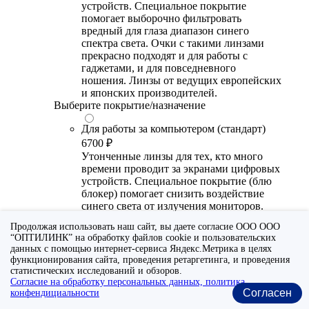
устройств. Специальное покрытие
помогает выборочно фильтровать
вредный для глаза диапазон синего
спектра света. Очки с такими линзами
прекрасно подходят и для работы с
гаджетами, и для повседневного
ношения. Линзы от ведущих европейских
и японских производителей.
Выберите покрытие/назначение
Для работы за компьютером (стандарт)
6700 ₽
Утонченные линзы для тех, кто много
времени проводит за экранами цифровых
устройств. Специальное покрытие (блю
блокер) помогает снизить воздействие
синего света от излучения мониторов.
Рекомендуются для использования во
Продолжая использовать наш сайт, вы даете согласие ООО ООО
время работы с гаджетами, не для
“ОПТИЛИНК” на обработку файлов cookie и пользовательских
постоянного ношения. Линзы
данных с помощью интернет-сервиса Яндекс.Метрика в целях
производства Сербии или Ю.-В. Азии.
функционирования сайта, проведения ретаргетинга, и проведения
статистических исследований и обзоров.
Для работы за компьютером (премиум)
Согласие на обработку персональных данных, политика
Согласен
20300 ₽
конфендициальности
Универсальные утонченные линзы для