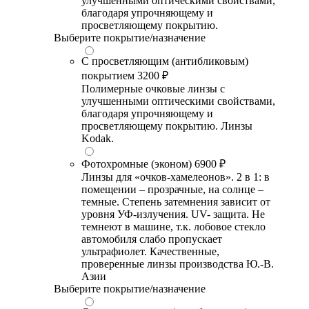
улучшенными оптическими свойствами,
благодаря упрочняющему и
просветляющему покрытию.
Выберите покрытие/назначение
С просветляющим (антибликовым)
покрытием
3200 ₽
Полимерные очковые линзы с
улучшенными оптическими свойствами,
благодаря упрочняющему и
просветляющему покрытию. Линзы
Kodak.
Фотохромные (эконом)
6900 ₽
Линзы для «очков-хамелеонов». 2 в 1: в
помещении – прозрачные, на солнце –
темные. Степень затемнения зависит от
уровня УФ-излучения. UV- защита. Не
темнеют в машине, т.к. лобовое стекло
автомобиля слабо пропускает
ультрафиолет. Качественные,
проверенные линзы производства Ю.-В.
Азии
Выберите покрытие/назначение