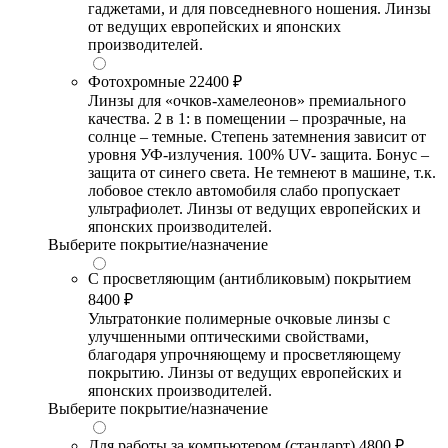
гаджетами, и для повседневного ношения. Линзы
от ведущих европейских и японских
производителей.
Фотохромные
22400 ₽
Линзы для «очков-хамелеонов» премиального
качества. 2 в 1: в помещении – прозрачные, на
солнце – темные. Степень затемнения зависит от
уровня УФ-излучения. 100% UV- защита. Бонус –
защита от синего света. Не темнеют в машине, т.к.
лобовое стекло автомобиля слабо пропускает
ультрафиолет. Линзы от ведущих европейских и
японских производителей.
Выберите покрытие/назначение
С просветляющим (антибликовым) покрытием
8400 ₽
Ультратонкие полимерные очковые линзы с
улучшенными оптическими свойствами,
благодаря упрочняющему и просветляющему
покрытию. Линзы от ведущих европейских и
японских производителей.
Выберите покрытие/назначение
Для работы за компьютером (стандарт)
4800 ₽