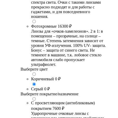
спектра света. Очки с такими линзами
прекрасно подходят и для работы с
гаджетами, и для повседневного
ношения.
Фотохромные
16300 ₽
Линзы для «очков-хамелеонов». 2 в 1: в
помещении – прозрачные, на солнце –
темные. Степень затемнения зависит от
уровня УФ-излучения. 100% UV- защита.
Бонус – защита от синего света. Не
темнеют в машине, т.к. лобовое стекло
автомобиля слабо пропускает
ультрафиолет.
Выберите цвет
Коричневый
0 ₽
Серый
0 ₽
Выберите покрытие/назначение
С просветляющим (антибликовым)
покрытием
7600 ₽
Ударопрочные очковые линзы с