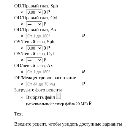
OD/Правый глаз, Sph
0 ₽
OD/Правый глаз, Cyl
₽
OD/Правый глаз, Ax
₽
OS/Левый глаз, Sph
0 ₽
OS/Левый глаз, Cyl
₽
OD/левый глаз, Ax
₽
DP/Межцентровое расстояние
₽
Загрузите фото рецепта
Выбрать файл
₽
(максимальный размер файла 20 МБ)
Text
Введите рецепт, чтобы увидеть доступные варианты