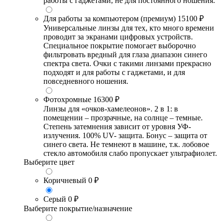
работы с гаджетами, не для постоянного ношения.
Для работы за компьютером (премиум)
15100 ₽
Универсальные линзы для тех, кто много времени
проводит за экранами цифровых устройств.
Специальное покрытие помогает выборочно
фильтровать вредный для глаза диапазон синего
спектра света. Очки с такими линзами прекрасно
подходят и для работы с гаджетами, и для
повседневного ношения.
Фотохромные
16300 ₽
Линзы для «очков-хамелеонов». 2 в 1: в
помещении – прозрачные, на солнце – темные.
Степень затемнения зависит от уровня УФ-
излучения. 100% UV- защита. Бонус – защита от
синего света. Не темнеют в машине, т.к. лобовое
стекло автомобиля слабо пропускает ультрафиолет.
Выберите цвет
Коричневый
0 ₽
Серый
0 ₽
Выберите покрытие/назначение