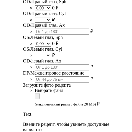
OD/Правый глаз, Sph
0 ₽
OD/Правый глаз, Cyl
₽
OD/Правый глаз, Ax
₽
OS/Левый глаз, Sph
0 ₽
OS/Левый глаз, Cyl
₽
OD/левый глаз, Ax
₽
DP/Межцентровое расстояние
₽
Загрузите фото рецепта
Выбрать файл
₽
(максимальный размер файла 20 МБ)
Text
Введите рецепт, чтобы увидеть доступные
варианты