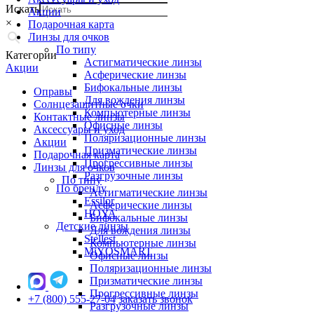
Искать
Акции
×
Подарочная карта
Линзы для очков
По типу
Категории
Астигматические линзы
Акции
Асферические линзы
Бифокальные линзы
Оправы
Для вождения линзы
Солнцезащитные очки
Компьютерные линзы
Контактные линзы
Офисные линзы
Аксессуары и уход
Поляризационные линзы
Акции
Призматические линзы
Подарочная карта
Прогрессивные линзы
Линзы для очков
Разгрузочные линзы
По типу
По бренду
Астигматические линзы
Essilor
Асферические линзы
HOYA
Бифокальные линзы
Детские линзы
Для вождения линзы
Stellest
Компьютерные линзы
MiYOSMART
Офисные линзы
Поляризационные линзы
Призматические линзы
Прогрессивные линзы
+7 (800) 555-27-04
заказать звонок
Разгрузочные линзы