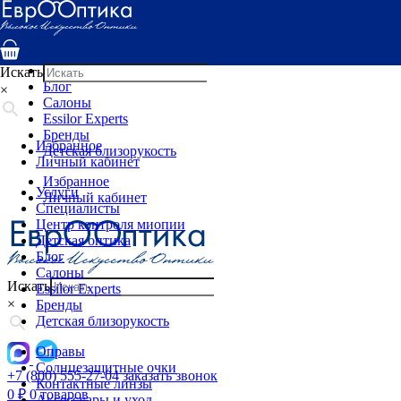
Услуги
Специалисты
Центр контроля миопии
Детская оптика
Искать
Блог
×
Салоны
Essilor Experts
Бренды
Избранное
Детская близорукость
Личный кабинет
Избранное
Услуги
Личный кабинет
Специалисты
Центр контроля миопии
Детская оптика
Блог
Салоны
Искать
Essilor Experts
×
Бренды
Детская близорукость
Оправы
Солнцезащитные очки
+7 (800) 555-27-04
заказать звонок
Контактные линзы
0
₽
0 товаров
Аксессуары и уход