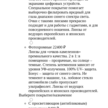
экранами цифровых устройств.
Специальное покрытие помогает
выборочно фильтровать вредный для
глаза диапазон синего спектра света.
Очки с такими линзами прекрасно
подходят и для работы с гаджетами, и для
повседневного ношения. Линзы от
ведущих европейских и японских
производителей.
Фотохромные
22400 ₽
Линзы для «очков-хамелеонов»
премиального качества. 2 в 1: в
помещении – прозрачные, на солнце –
темные. Степень затемнения зависит от
уровня УФ-излучения. 100% UV- защита.
Бонус – защита от синего света. Не
темнеют в машине, т.к. лобовое стекло
автомобиля слабо пропускает
ультрафиолет. Линзы от ведущих
европейских и японских производителей.
Выберите покрытие/назначение
С просветляющим (антибликовым)