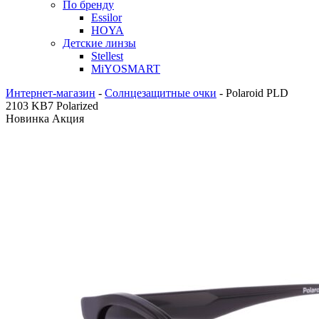
По бренду
Essilor
HOYA
Детские линзы
Stellest
MiYOSMART
Интернет-магазин
-
Солнцезащитные очки
-
Polaroid PLD
2103 KB7 Polarized
Новинка
Акция