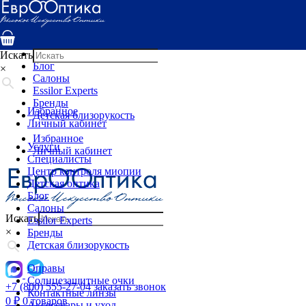
Услуги
Специалисты
Центр контроля миопии
Детская оптика
Искать
Блог
×
Салоны
Essilor Experts
Бренды
Избранное
Детская близорукость
Личный кабинет
Избранное
Услуги
Личный кабинет
Специалисты
Центр контроля миопии
Детская оптика
Блог
Салоны
Искать
Essilor Experts
×
Бренды
Детская близорукость
Оправы
Солнцезащитные очки
+7 (800) 555-27-04
заказать звонок
Контактные линзы
0
₽
0 товаров
Аксессуары и уход