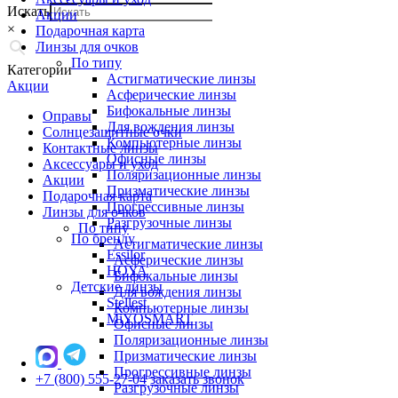
Искать
Акции
×
Подарочная карта
Линзы для очков
По типу
Категории
Астигматические линзы
Акции
Асферические линзы
Бифокальные линзы
Оправы
Для вождения линзы
Солнцезащитные очки
Компьютерные линзы
Контактные линзы
Офисные линзы
Аксессуары и уход
Поляризационные линзы
Акции
Призматические линзы
Подарочная карта
Прогрессивные линзы
Линзы для очков
Разгрузочные линзы
По типу
По бренду
Астигматические линзы
Essilor
Асферические линзы
HOYA
Бифокальные линзы
Детские линзы
Для вождения линзы
Stellest
Компьютерные линзы
MiYOSMART
Офисные линзы
Поляризационные линзы
Призматические линзы
Прогрессивные линзы
+7 (800) 555-27-04
заказать звонок
Разгрузочные линзы