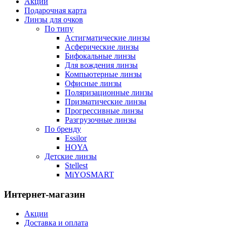
Акции
Подарочная карта
Линзы для очков
По типу
Астигматические линзы
Асферические линзы
Бифокальные линзы
Для вождения линзы
Компьютерные линзы
Офисные линзы
Поляризационные линзы
Призматические линзы
Прогрессивные линзы
Разгрузочные линзы
По бренду
Essilor
HOYA
Детские линзы
Stellest
MiYOSMART
Интернет-магазин
Акции
Доставка и оплата