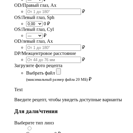
OD/Правый глаз, Ax
₽
OS/Левый глаз, Sph
0 ₽
OS/Левый глаз, Cyl
₽
OD/левый глаз, Ax
₽
DP/Межцентровое расстояние
₽
Загрузите фото рецепта
Выбрать файл
₽
(максимальный размер файла 20 МБ)
Text
Введите рецепт, чтобы увидеть доступные варианты
Для дали/чтения
Выберите тип линз