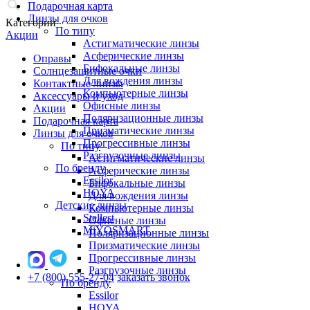
Подарочная карта
Линзы для очков
Категории
По типу
Акции
Астигматические линзы
Асферические линзы
Оправы
Бифокальные линзы
Солнцезащитные очки
Для вождения линзы
Контактные линзы
Компьютерные линзы
Аксессуары и уход
Офисные линзы
Акции
Поляризационные линзы
Подарочная карта
Призматические линзы
Линзы для очков
Прогрессивные линзы
По типу
Разгрузочные линзы
Астигматические линзы
По бренду
Асферические линзы
Essilor
Бифокальные линзы
HOYA
Для вождения линзы
Детские линзы
Компьютерные линзы
Stellest
Офисные линзы
MiYOSMART
Поляризационные линзы
Призматические линзы
Прогрессивные линзы
Разгрузочные линзы
+7 (800) 555-27-04
заказать звонок
По бренду
Essilor
HOYA