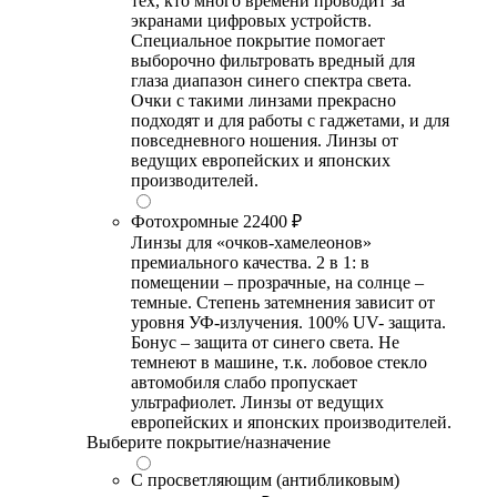
тех, кто много времени проводит за
экранами цифровых устройств.
Специальное покрытие помогает
выборочно фильтровать вредный для
глаза диапазон синего спектра света.
Очки с такими линзами прекрасно
подходят и для работы с гаджетами, и для
повседневного ношения. Линзы от
ведущих европейских и японских
производителей.
Фотохромные
22400 ₽
Линзы для «очков-хамелеонов»
премиального качества. 2 в 1: в
помещении – прозрачные, на солнце –
темные. Степень затемнения зависит от
уровня УФ-излучения. 100% UV- защита.
Бонус – защита от синего света. Не
темнеют в машине, т.к. лобовое стекло
автомобиля слабо пропускает
ультрафиолет. Линзы от ведущих
европейских и японских производителей.
Выберите покрытие/назначение
С просветляющим (антибликовым)