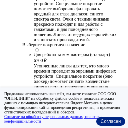
устройств. Специальное покрытие
помогает выборочно фильтровать
вредный для глаза диапазон синего
спектра света. Очки с такими линзами
прекрасно подходят и для работы с
гаджетами, и для повседневного
ношения. Линзы от ведущих европейских
и японских производителей.
Выберите покрытие/назначение
Для работы за компьютером (стандарт)
6700 ₽
Утонченные линзы для тех, кто много
времени проводит за экранами цифровых
устройств. Специальное покрытие (блю
блокер) помогает снизить воздействие
синего света от излучения мониторов.
Рекомендуются для использования во
Продолжая использовать наш сайт, вы даете согласие ООО ООО
время работы с гаджетами, не для
“ОПТИЛИНК” на обработку файлов cookie и пользовательских
постоянного ношения. Линзы
данных с помощью интернет-сервиса Яндекс.Метрика в целях
производства Сербии или Ю.-В. Азии.
функционирования сайта, проведения ретаргетинга, и проведения
статистических исследований и обзоров.
Для работы за компьютером (премиум)
Согласие на обработку персональных данных, политика
Согласен
конфендициальности
20300 ₽