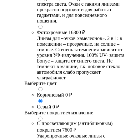
спектра света. Очки с такими линзами
прекрасно подходят и для работы с
гаджетами, и для повседневного
ношения.
Фотохромные
16300 ₽
Линзы для «очков-хамелеонов». 2 в 1: в
помещении – прозрачные, на солнце –
темные. Степень затемнения зависит от
уровня УФ-излучения. 100% UV- защита.
Бонус – защита от синего света. Не
темнеют в машине, т.к. лобовое стекло
автомобиля слабо пропускает
ультрафиолет.
Выберите цвет
Коричневый
0 ₽
Серый
0 ₽
Выберите покрытие/назначение
С просветляющим (антибликовым)
покрытием
7600 ₽
Ударопрочные очковые линзы с