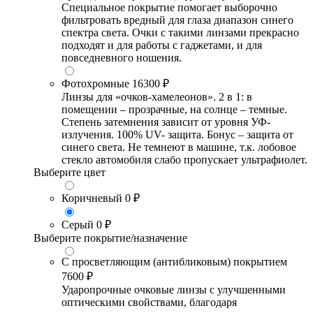
Специальное покрытие помогает выборочно
фильтровать вредный для глаза диапазон синего
спектра света. Очки с такими линзами прекрасно
подходят и для работы с гаджетами, и для
повседневного ношения.
Фотохромные
16300 ₽
Линзы для «очков-хамелеонов». 2 в 1: в
помещении – прозрачные, на солнце – темные.
Степень затемнения зависит от уровня УФ-
излучения. 100% UV- защита. Бонус – защита от
синего света. Не темнеют в машине, т.к. лобовое
стекло автомобиля слабо пропускает ультрафиолет.
Выберите цвет
Коричневый
0 ₽
Серый
0 ₽
Выберите покрытие/назначение
С просветляющим (антибликовым) покрытием
7600 ₽
Ударопрочные очковые линзы с улучшенными
оптическими свойствами, благодаря