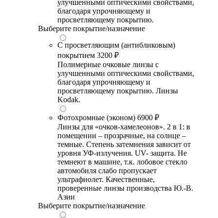
улучшенными оптическими свойствами,
благодаря упрочняющему и
просветляющему покрытию.
Выберите покрытие/назначение
С просветляющим (антибликовым)
покрытием
3200 ₽
Полимерные очковые линзы с
улучшенными оптическими свойствами,
благодаря упрочняющему и
просветляющему покрытию. Линзы
Kodak.
Фотохромные (эконом)
6900 ₽
Линзы для «очков-хамелеонов». 2 в 1: в
помещении – прозрачные, на солнце –
темные. Степень затемнения зависит от
уровня УФ-излучения. UV- защита. Не
темнеют в машине, т.к. лобовое стекло
автомобиля слабо пропускает
ультрафиолет. Качественные,
проверенные линзы производства Ю.-В.
Азии
Выберите покрытие/назначение