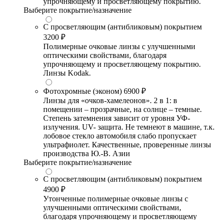
упрочняющему и просветляющему покрытию.
Выберите покрытие/назначение
С просветляющим (антибликовым) покрытием
3200 ₽
Полимерные очковые линзы с улучшенными
оптическими свойствами, благодаря
упрочняющему и просветляющему покрытию.
Линзы Kodak.
Фотохромные (эконом)
6900 ₽
Линзы для «очков-хамелеонов». 2 в 1: в
помещении – прозрачные, на солнце – темные.
Степень затемнения зависит от уровня УФ-
излучения. UV- защита. Не темнеют в машине, т.к.
лобовое стекло автомобиля слабо пропускает
ультрафиолет. Качественные, проверенные линзы
производства Ю.-В. Азии
Выберите покрытие/назначение
С просветляющим (антибликовым) покрытием
4900 ₽
Утонченные полимерные очковые линзы с
улучшенными оптическими свойствами,
благодаря упрочняющему и просветляющему