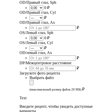
OD/Правый глаз, Sph
0 ₽
OD/Правый глаз, Cyl
₽
OD/Правый глаз, Ax
₽
OS/Левый глаз, Sph
0 ₽
OS/Левый глаз, Cyl
₽
OD/левый глаз, Ax
₽
DP/Межцентровое расстояние
₽
Загрузите фото рецепта
Выбрать файл
₽
(максимальный размер файла 20 МБ)
Text
Введите рецепт, чтобы увидеть доступные
варианты