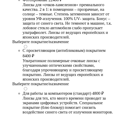
Линзы для «очков-хамелеонов» премиального
качества. 2 в 1: в помещении – прозрачные, на
солнце – темные. Степень затемнения зависит от
уровня УФ-излучения. 100% UV- защита. Бонус –
защита от синего света. Не темнеют в машине, т.к.
лобовое стекло автомобиля слабо пропускает
ультрафиолет. Линзы от ведущих европейских и
японских производителей.
Выберите покрытие/назначение
С просветляющим (антибликовым) покрытием
8400 ₽
Ультратонкие полимерные очковые линзы с
улучшенными оптическими свойствами,
благодаря упрочняющему и просветляющему
покрытию. Линзы от ведущих европейских и
японских производителей.
Выберите покрытие/назначение
Для работы за компьютером (стандарт)
4800 ₽
Линзы для тех, кто много времени проводит за
экранами цифровых устройств. Специальное
покрытие (блю блокер) помогает снизить
воздействие синего света от излучения мониторов.