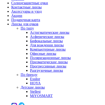
Солнцезащитные очки
Контактные линзы
Аксессуары и уход
Акции
Подарочная карта
Линзы для очков
По типу
Астигматические линзы
Асферические линзы
Бифокальные линзы
Для вождения линзы
Компьютерные линзы
Офисные линзы
Поляризационные линзы
Призматические линзы
Прогрессивные линзы
Разгрузочные линзы
По бренду
Essilor
HOYA
Детские линзы
Stellest
MiYOSMART