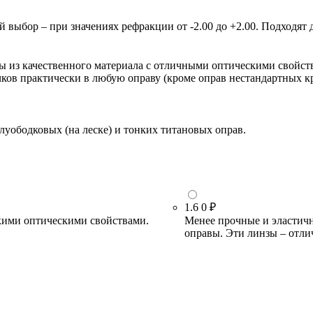
ыбор – при значениях рефракции от -2.00 до +2.00. Подходят д
зы из качественного материала с отличными оптическими свойст
очков практически в любую оправу (кроме оправ нестандартных 
луободковых (на леске) и тонких титановых оправ.
1.6
0 ₽
кими оптическими свойствами.
Менее прочные и эластичн
оправы. Эти линзы – отли