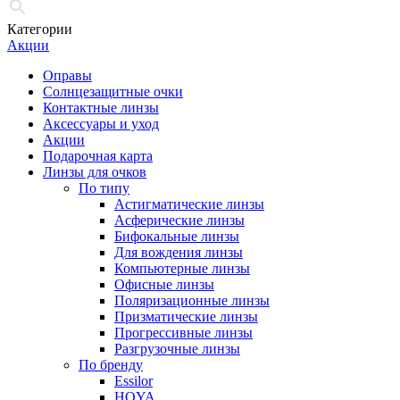
Категории
Акции
Оправы
Солнцезащитные очки
Контактные линзы
Аксессуары и уход
Акции
Подарочная карта
Линзы для очков
По типу
Астигматические линзы
Асферические линзы
Бифокальные линзы
Для вождения линзы
Компьютерные линзы
Офисные линзы
Поляризационные линзы
Призматические линзы
Прогрессивные линзы
Разгрузочные линзы
По бренду
Essilor
HOYA