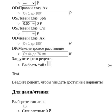
₽
OD/Правый глаз, Ax
₽
OS/Левый глаз, Sph
0 ₽
OS/Левый глаз, Cyl
₽
OD/левый глаз, Ax
₽
DP/Межцентровое расстояние
₽
Загрузите фото рецепта
Выбрать файл
(м
Text
Введите рецепт, чтобы увидеть доступные варианты
Для дали/чтения
Выберите тип линз
Стандартные
0 ₽