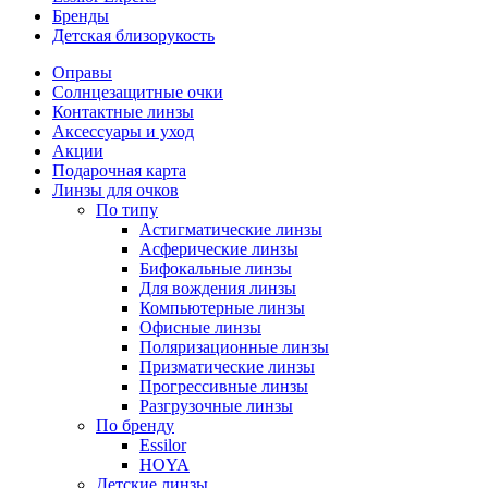
Бренды
Детская близорукость
Оправы
Солнцезащитные очки
Контактные линзы
Аксессуары и уход
Акции
Подарочная карта
Линзы для очков
По типу
Астигматические линзы
Асферические линзы
Бифокальные линзы
Для вождения линзы
Компьютерные линзы
Офисные линзы
Поляризационные линзы
Призматические линзы
Прогрессивные линзы
Разгрузочные линзы
По бренду
Essilor
HOYA
Детские линзы