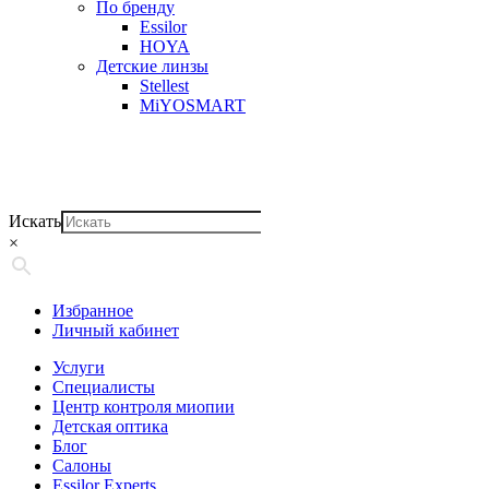
По бренду
Essilor
HOYA
Детские линзы
Stellest
MiYOSMART
Искать
×
Избранное
Личный кабинет
Услуги
Специалисты
Центр контроля миопии
Детская оптика
Блог
Салоны
Essilor Experts