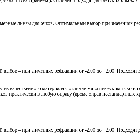
ала Trivex (трайвекс). Отлично подходят для детских очков, а 
мерные линзы для очков. Оптимальный выбор при значениях рефр
ыбор – при значениях рефракции от -2.00 до +2.00. Подходят д
зы из качественного материала с отличными оптическими свойст
очков практически в любую оправу (кроме оправ нестандартных 
ыбор – при значениях рефракции от -2.00 до +2.00. Подходят д