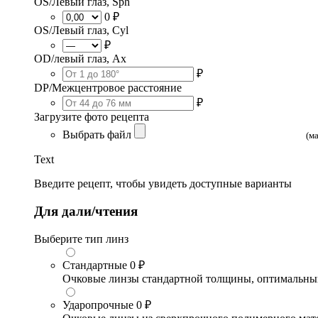
OS/Левый глаз, Sph
0 ₽
OS/Левый глаз, Cyl
₽
OD/левый глаз, Ax
₽
DP/Межцентровое расстояние
₽
Загрузите фото рецепта
Выбрать файл
(м
Text
Введите рецепт, чтобы увидеть доступные варианты
Для дали/чтения
Выберите тип линз
Стандартные
0 ₽
Очковые линзы стандартной толщины, оптимальный в
Ударопрочные
0 ₽