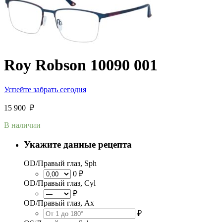
Roy Robson 10090 001
Успейте забрать сегодня
15 900
₽
В наличии
Укажите данные рецепта
OD/Правый глаз, Sph
0 ₽
OD/Правый глаз, Cyl
₽
OD/Правый глаз, Ax
₽