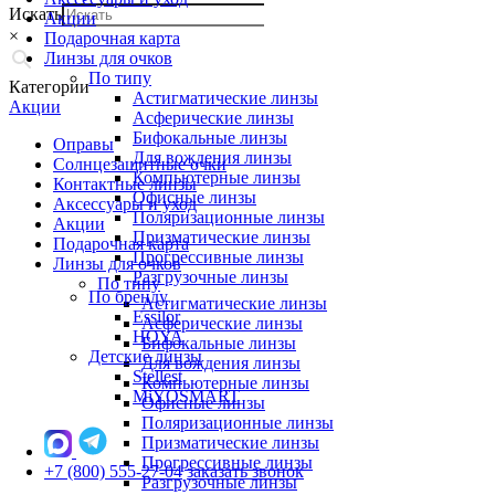
Искать
Акции
×
Подарочная карта
Линзы для очков
По типу
Категории
Астигматические линзы
Акции
Асферические линзы
Бифокальные линзы
Оправы
Для вождения линзы
Солнцезащитные очки
Компьютерные линзы
Контактные линзы
Офисные линзы
Аксессуары и уход
Поляризационные линзы
Акции
Призматические линзы
Подарочная карта
Прогрессивные линзы
Линзы для очков
Разгрузочные линзы
По типу
По бренду
Астигматические линзы
Essilor
Асферические линзы
HOYA
Бифокальные линзы
Детские линзы
Для вождения линзы
Stellest
Компьютерные линзы
MiYOSMART
Офисные линзы
Поляризационные линзы
Призматические линзы
Прогрессивные линзы
+7 (800) 555-27-04
заказать звонок
Разгрузочные линзы