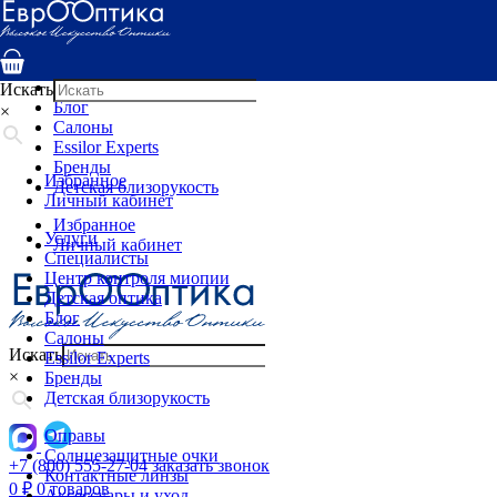
Услуги
Специалисты
Центр контроля миопии
Детская оптика
Искать
Блог
×
Салоны
Essilor Experts
Бренды
Избранное
Детская близорукость
Личный кабинет
Избранное
Услуги
Личный кабинет
Специалисты
Центр контроля миопии
Детская оптика
Блог
Салоны
Искать
Essilor Experts
×
Бренды
Детская близорукость
Оправы
Солнцезащитные очки
+7 (800) 555-27-04
заказать звонок
Контактные линзы
0
₽
0 товаров
Аксессуары и уход