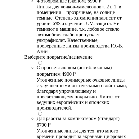
Фотохромные (эконом)
6900 ₽
Линзы для «очков-хамелеонов». 2 в 1: в
помещении – прозрачные, на солнце –
темные. Степень затемнения зависит от
уровня УФ-излучения. UV- защита. Не
темнеют в машине, т.к. лобовое стекло
автомобиля слабо пропускает
ультрафиолет. Качественные,
проверенные линзы производства Ю.-В.
Азии
Выберите покрытие/назначение
С просветляющим (антибликовым)
покрытием
4900 ₽
Утонченные полимерные очковые линзы
с улучшенными оптическими свойствами,
благодаря упрочняющему и
просветляющему покрытию. Линзы от
ведущих европейских и японских
производителей.
Для работы за компьютером (стандарт)
6700 ₽
Утонченные линзы для тех, кто много
времени проводит за экранами цифровых