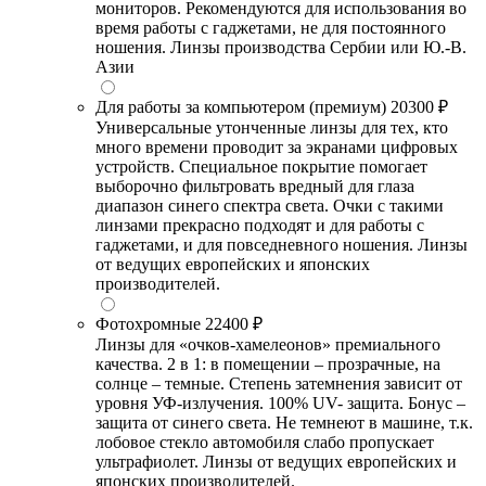
мониторов. Рекомендуются для использования во
время работы с гаджетами, не для постоянного
ношения. Линзы производства Сербии или Ю.-В.
Азии
Для работы за компьютером (премиум)
20300 ₽
Универсальные утонченные линзы для тех, кто
много времени проводит за экранами цифровых
устройств. Специальное покрытие помогает
выборочно фильтровать вредный для глаза
диапазон синего спектра света. Очки с такими
линзами прекрасно подходят и для работы с
гаджетами, и для повседневного ношения. Линзы
от ведущих европейских и японских
производителей.
Фотохромные
22400 ₽
Линзы для «очков-хамелеонов» премиального
качества. 2 в 1: в помещении – прозрачные, на
солнце – темные. Степень затемнения зависит от
уровня УФ-излучения. 100% UV- защита. Бонус –
защита от синего света. Не темнеют в машине, т.к.
лобовое стекло автомобиля слабо пропускает
ультрафиолет. Линзы от ведущих европейских и
японских производителей.