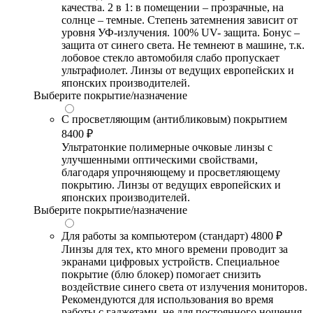
качества. 2 в 1: в помещении – прозрачные, на
солнце – темные. Степень затемнения зависит от
уровня УФ-излучения. 100% UV- защита. Бонус –
защита от синего света. Не темнеют в машине, т.к.
лобовое стекло автомобиля слабо пропускает
ультрафиолет. Линзы от ведущих европейских и
японских производителей.
Выберите покрытие/назначение
С просветляющим (антибликовым) покрытием
8400 ₽
Ультратонкие полимерные очковые линзы с
улучшенными оптическими свойствами,
благодаря упрочняющему и просветляющему
покрытию. Линзы от ведущих европейских и
японских производителей.
Выберите покрытие/назначение
Для работы за компьютером (стандарт)
4800 ₽
Линзы для тех, кто много времени проводит за
экранами цифровых устройств. Специальное
покрытие (блю блокер) помогает снизить
воздействие синего света от излучения мониторов.
Рекомендуются для использования во время
работы с гаджетами, не для постоянного ношения.