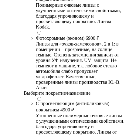
Полимерные очковые линзы с
улучшенными оптическими свойствами,
благодаря упрочняющему и
просветляющему покрытию. Линзы
Kodak.
Фотохромные (эконом)
6900 ₽
Линзы для «очков-хамелеонов». 2 в 1: в
помещении – прозрачные, на солнце –
темные. Степень затемнения зависит от
уровня УФ-излучения. UV- защита. Не
темнеют в машине, т.к. лобовое стекло
автомобиля слабо пропускает
ультрафиолет. Качественные,
проверенные линзы производства Ю.-В.
Азии
Выберите покрытие/назначение
С просветляющим (антибликовым)
покрытием
4900 ₽
Утонченные полимерные очковые линзы
с улучшенными оптическими свойствами,
благодаря упрочняющему и
просветляющему покрытию. Линзы от