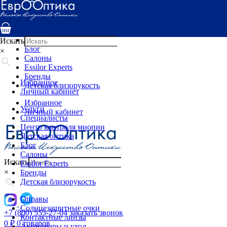
Услуги
Специалисты
Центр контроля миопии
Детская оптика
Искать
Блог
×
Салоны
Essilor Experts
Бренды
Избранное
Детская близорукость
Личный кабинет
Избранное
Услуги
Личный кабинет
Специалисты
Центр контроля миопии
Детская оптика
Блог
Салоны
Искать
Essilor Experts
×
Бренды
Детская близорукость
Оправы
Солнцезащитные очки
+7 (800) 555-27-04
заказать звонок
Контактные линзы
0
₽
0 товаров
Аксессуары и уход