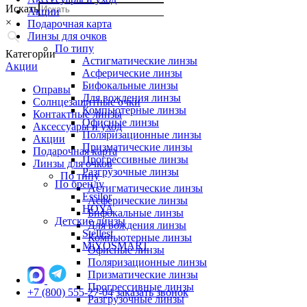
Искать
Акции
×
Подарочная карта
Линзы для очков
По типу
Категории
Астигматические линзы
Акции
Асферические линзы
Бифокальные линзы
Оправы
Для вождения линзы
Солнцезащитные очки
Компьютерные линзы
Контактные линзы
Офисные линзы
Аксессуары и уход
Поляризационные линзы
Акции
Призматические линзы
Подарочная карта
Прогрессивные линзы
Линзы для очков
Разгрузочные линзы
По типу
По бренду
Астигматические линзы
Essilor
Асферические линзы
HOYA
Бифокальные линзы
Детские линзы
Для вождения линзы
Stellest
Компьютерные линзы
MiYOSMART
Офисные линзы
Поляризационные линзы
Призматические линзы
Прогрессивные линзы
+7 (800) 555-27-04
заказать звонок
Разгрузочные линзы