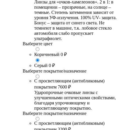
Линзы для «очков-хамелеонов». 2 в 1: в
помещении – прозрачные, на солнце –
темные. Степень затемнения зависит от
уровня УФ-излучения. 100% UV- защита.
Бонус – защита от синего света. Не
темнеют в машине, т.к. лобовое стекло
автомобиля слабо пропускает
ультрафиолет.
Выберите цвет
Коричневый
0 ₽
Серый
0 ₽
Выберите покрытие/назначение
С просветляющим (антибликовым)
покрытием
7600 ₽
Ударопрочные очковые линзы с
улучшенными оптическими свойствами,
благодаря упрочняющему и
просветляющему покрытию.
Выберите покрытие/назначение
С просветляющим (антибликовым)
покрытием
3200 ₽