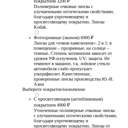
покрытием
3200 ₽
Полимерные очковые линзы с
улучшенными оптическими свойствами,
благодаря упрочняющему и
просветляющему покрытию. Линзы
Kodak.
Фотохромные (эконом)
6900 ₽
Линзы для «очков-хамелеонов». 2 в 1: в
помещении – прозрачные, на солнце –
темные. Степень затемнения зависит от
уровня УФ-излучения. UV- защита. Не
темнеют в машине, т.к. лобовое стекло
автомобиля слабо пропускает
ультрафиолет. Качественные,
проверенные линзы производства Ю.-В.
Азии
Выберите покрытие/назначение
С просветляющим (антибликовым)
покрытием
4900 ₽
Утонченные полимерные очковые линзы
с улучшенными оптическими свойствами,
благодаря упрочняющему и
просветляющему покрытию. Линзы от