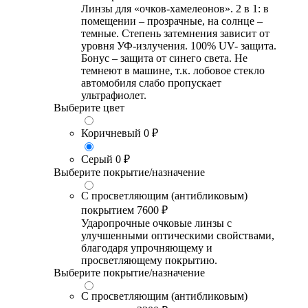
Линзы для «очков-хамелеонов». 2 в 1: в
помещении – прозрачные, на солнце –
темные. Степень затемнения зависит от
уровня УФ-излучения. 100% UV- защита.
Бонус – защита от синего света. Не
темнеют в машине, т.к. лобовое стекло
автомобиля слабо пропускает
ультрафиолет.
Выберите цвет
Коричневый
0 ₽
Серый
0 ₽
Выберите покрытие/назначение
С просветляющим (антибликовым)
покрытием
7600 ₽
Ударопрочные очковые линзы с
улучшенными оптическими свойствами,
благодаря упрочняющему и
просветляющему покрытию.
Выберите покрытие/назначение
С просветляющим (антибликовым)