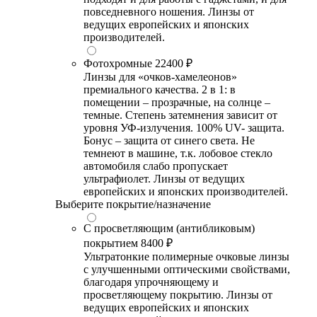
повседневного ношения. Линзы от
ведущих европейских и японских
производителей.
Фотохромные
22400 ₽
Линзы для «очков-хамелеонов»
премиального качества. 2 в 1: в
помещении – прозрачные, на солнце –
темные. Степень затемнения зависит от
уровня УФ-излучения. 100% UV- защита.
Бонус – защита от синего света. Не
темнеют в машине, т.к. лобовое стекло
автомобиля слабо пропускает
ультрафиолет. Линзы от ведущих
европейских и японских производителей.
Выберите покрытие/назначение
С просветляющим (антибликовым)
покрытием
8400 ₽
Ультратонкие полимерные очковые линзы
с улучшенными оптическими свойствами,
благодаря упрочняющему и
просветляющему покрытию. Линзы от
ведущих европейских и японских