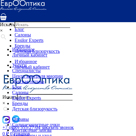
Услуги
Специалисты
Центр контроля миопии
Детская оптика
Искать
Блог
×
Салоны
Essilor Experts
Бренды
Избранное
Детская близорукость
Личный кабинет
Избранное
Услуги
Личный кабинет
Специалисты
Центр контроля миопии
Детская оптика
Блог
Салоны
Искать
Essilor Experts
×
Бренды
Детская близорукость
Оправы
Солнцезащитные очки
+7 (800) 555-27-04
заказать звонок
Контактные линзы
0
₽
0 товаров
Аксессуары и уход