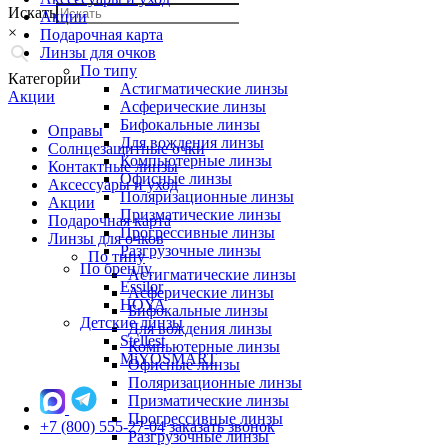
Искать
Акции
×
Подарочная карта
Линзы для очков
По типу
Категории
Астигматические линзы
Акции
Асферические линзы
Бифокальные линзы
Оправы
Для вождения линзы
Солнцезащитные очки
Компьютерные линзы
Контактные линзы
Офисные линзы
Аксессуары и уход
Поляризационные линзы
Акции
Призматические линзы
Подарочная карта
Прогрессивные линзы
Линзы для очков
Разгрузочные линзы
По типу
По бренду
Астигматические линзы
Essilor
Асферические линзы
HOYA
Бифокальные линзы
Детские линзы
Для вождения линзы
Stellest
Компьютерные линзы
MiYOSMART
Офисные линзы
Поляризационные линзы
Призматические линзы
Прогрессивные линзы
+7 (800) 555-27-04
заказать звонок
Разгрузочные линзы