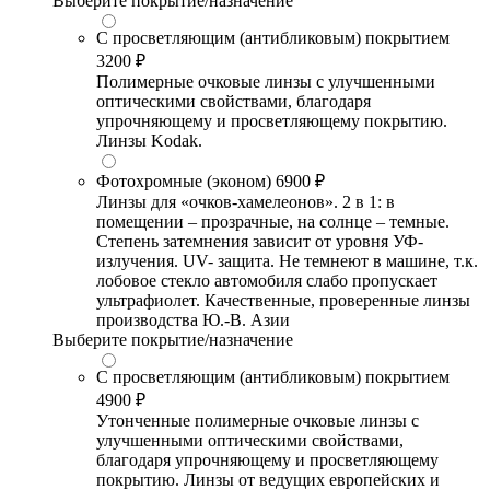
Выберите покрытие/назначение
С просветляющим (антибликовым) покрытием
3200 ₽
Полимерные очковые линзы с улучшенными
оптическими свойствами, благодаря
упрочняющему и просветляющему покрытию.
Линзы Kodak.
Фотохромные (эконом)
6900 ₽
Линзы для «очков-хамелеонов». 2 в 1: в
помещении – прозрачные, на солнце – темные.
Степень затемнения зависит от уровня УФ-
излучения. UV- защита. Не темнеют в машине, т.к.
лобовое стекло автомобиля слабо пропускает
ультрафиолет. Качественные, проверенные линзы
производства Ю.-В. Азии
Выберите покрытие/назначение
С просветляющим (антибликовым) покрытием
4900 ₽
Утонченные полимерные очковые линзы с
улучшенными оптическими свойствами,
благодаря упрочняющему и просветляющему
покрытию. Линзы от ведущих европейских и