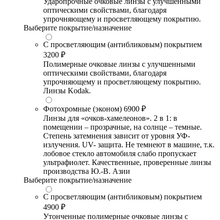
Ударопрочные очковые линзы с улучшенными
оптическими свойствами, благодаря
упрочняющему и просветляющему покрытию.
Выберите покрытие/назначение
С просветляющим (антибликовым) покрытием
3200 ₽
Полимерные очковые линзы с улучшенными
оптическими свойствами, благодаря
упрочняющему и просветляющему покрытию.
Линзы Kodak.
Фотохромные (эконом)
6900 ₽
Линзы для «очков-хамелеонов». 2 в 1: в
помещении – прозрачные, на солнце – темные.
Степень затемнения зависит от уровня УФ-
излучения. UV- защита. Не темнеют в машине, т.к.
лобовое стекло автомобиля слабо пропускает
ультрафиолет. Качественные, проверенные линзы
производства Ю.-В. Азии
Выберите покрытие/назначение
С просветляющим (антибликовым) покрытием
4900 ₽
Утонченные полимерные очковые линзы с