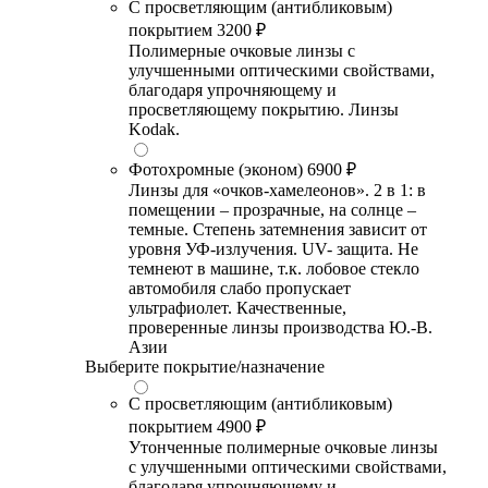
С просветляющим (антибликовым)
покрытием
3200 ₽
Полимерные очковые линзы с
улучшенными оптическими свойствами,
благодаря упрочняющему и
просветляющему покрытию. Линзы
Kodak.
Фотохромные (эконом)
6900 ₽
Линзы для «очков-хамелеонов». 2 в 1: в
помещении – прозрачные, на солнце –
темные. Степень затемнения зависит от
уровня УФ-излучения. UV- защита. Не
темнеют в машине, т.к. лобовое стекло
автомобиля слабо пропускает
ультрафиолет. Качественные,
проверенные линзы производства Ю.-В.
Азии
Выберите покрытие/назначение
С просветляющим (антибликовым)
покрытием
4900 ₽
Утонченные полимерные очковые линзы
с улучшенными оптическими свойствами,
благодаря упрочняющему и