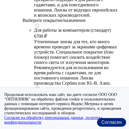
гаджетами, и для повседневного
ношения. Линзы от ведущих европейских
и японских производителей.
Выберите покрытие/назначение
Для работы за компьютером (стандарт)
6700 ₽
Утонченные линзы для тех, кто много
времени проводит за экранами цифровых
устройств. Специальное покрытие (блю
блокер) помогает снизить воздействие
синего света от излучения мониторов.
Рекомендуются для использования во
время работы с гаджетами, не для
постоянного ношения. Линзы
производства Сербии или Ю.-В. Азии.
Для работы за компьютером (премиум)
Продолжая использовать наш сайт, вы даете согласие ООО ООО
20300 ₽
“ОПТИЛИНК” на обработку файлов cookie и пользовательских
данных с помощью интернет-сервиса Яндекс.Метрика в целях
Универсальные утонченные линзы для
функционирования сайта, проведения ретаргетинга, и проведения
тех, кто много времени проводит за
статистических исследований и обзоров.
экранами цифровых устройств.
Согласие на обработку персональных данных, политика
Специальное покрытие помогает
Согласен
конфендициальности
выборочно фильтровать вредный для