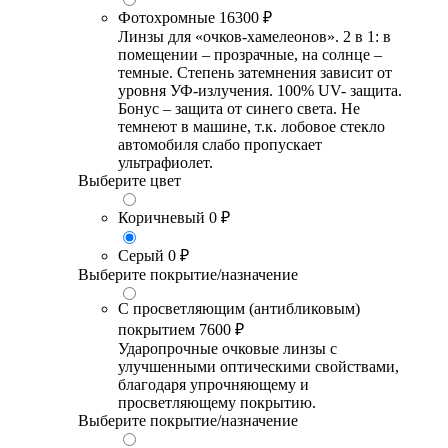
Фотохромные
16300 ₽
Линзы для «очков-хамелеонов». 2 в 1: в
помещении – прозрачные, на солнце –
темные. Степень затемнения зависит от
уровня УФ-излучения. 100% UV- защита.
Бонус – защита от синего света. Не
темнеют в машине, т.к. лобовое стекло
автомобиля слабо пропускает
ультрафиолет.
Выберите цвет
Коричневый
0 ₽
Серый
0 ₽
Выберите покрытие/назначение
С просветляющим (антибликовым)
покрытием
7600 ₽
Ударопрочные очковые линзы с
улучшенными оптическими свойствами,
благодаря упрочняющему и
просветляющему покрытию.
Выберите покрытие/назначение