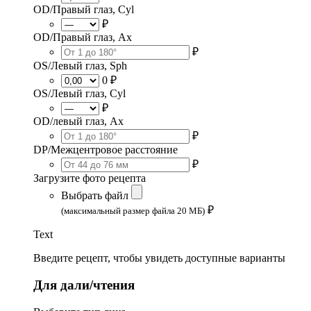
OD/Правый глаз, Cyl
₽
OD/Правый глаз, Ax
₽
OS/Левый глаз, Sph
0 ₽
OS/Левый глаз, Cyl
₽
OD/левый глаз, Ax
₽
DP/Межцентровое расстояние
₽
Загрузите фото рецепта
Выбрать файл
₽
(максимальный размер файла 20 МБ)
Text
Введите рецепт, чтобы увидеть доступные варианты
Для дали/чтения