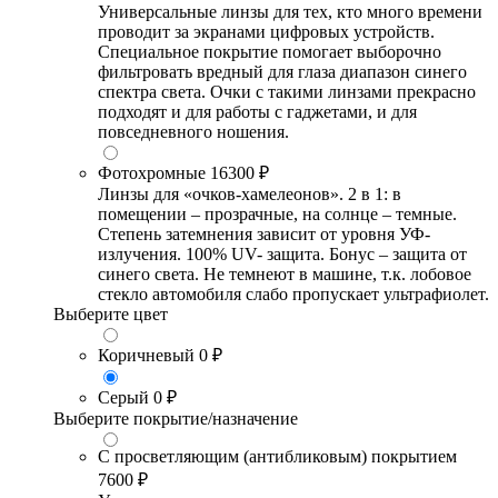
Универсальные линзы для тех, кто много времени
проводит за экранами цифровых устройств.
Специальное покрытие помогает выборочно
фильтровать вредный для глаза диапазон синего
спектра света. Очки с такими линзами прекрасно
подходят и для работы с гаджетами, и для
повседневного ношения.
Фотохромные
16300 ₽
Линзы для «очков-хамелеонов». 2 в 1: в
помещении – прозрачные, на солнце – темные.
Степень затемнения зависит от уровня УФ-
излучения. 100% UV- защита. Бонус – защита от
синего света. Не темнеют в машине, т.к. лобовое
стекло автомобиля слабо пропускает ультрафиолет.
Выберите цвет
Коричневый
0 ₽
Серый
0 ₽
Выберите покрытие/назначение
С просветляющим (антибликовым) покрытием
7600 ₽