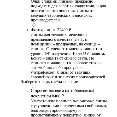
Очки с такими линзами прекрасно
подходят и для работы с гаджетами, и для
повседневного ношения. Линзы от
ведущих европейских и японских
производителей.
Фотохромные
22400 ₽
Линзы для «очков-хамелеонов»
премиального качества. 2 в 1: в
помещении – прозрачные, на солнце –
темные. Степень затемнения зависит от
уровня УФ-излучения. 100% UV- защита.
Бонус – защита от синего света. Не
темнеют в машине, т.к. лобовое стекло
автомобиля слабо пропускает
ультрафиолет. Линзы от ведущих
европейских и японских производителей.
Выберите покрытие/назначение
С просветляющим (антибликовым)
покрытием
8400 ₽
Ультратонкие полимерные очковые линзы
с улучшенными оптическими свойствами,
благодаря упрочняющему и
просветляющему покрытию. Линзы от