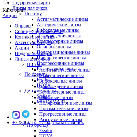
Подарочная карта
Линзы для очков
Категории
По типу
Акции
Астигматические линзы
Асферические линзы
Оправы
Бифокальные линзы
Солнцезащитные очки
Для вождения линзы
Контактные линзы
Компьютерные линзы
Аксессуары и уход
Офисные линзы
Акции
Поляризационные линзы
Подарочная карта
Призматические линзы
Линзы для очков
Прогрессивные линзы
По типу
Разгрузочные линзы
Астигматические линзы
По бренду
Асферические линзы
Essilor
Бифокальные линзы
HOYA
Для вождения линзы
Детские линзы
Компьютерные линзы
Stellest
Офисные линзы
MiYOSMART
Поляризационные линзы
Призматические линзы
Прогрессивные линзы
Разгрузочные линзы
+7 (800) 555-27-04
заказать звонок
По бренду
Essilor
HOYA