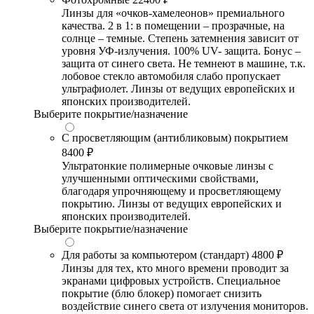
Линзы для «очков-хамелеонов» премиального
качества. 2 в 1: в помещении – прозрачные, на
солнце – темные. Степень затемнения зависит от
уровня УФ-излучения. 100% UV- защита. Бонус –
защита от синего света. Не темнеют в машине, т.к.
лобовое стекло автомобиля слабо пропускает
ультрафиолет. Линзы от ведущих европейских и
японских производителей.
Выберите покрытие/назначение
С просветляющим (антибликовым) покрытием
8400 ₽
Ультратонкие полимерные очковые линзы с
улучшенными оптическими свойствами,
благодаря упрочняющему и просветляющему
покрытию. Линзы от ведущих европейских и
японских производителей.
Выберите покрытие/назначение
Для работы за компьютером (стандарт)
4800 ₽
Линзы для тех, кто много времени проводит за
экранами цифровых устройств. Специальное
покрытие (блю блокер) помогает снизить
воздействие синего света от излучения мониторов.