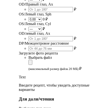
OD/Правый глаз, Ax
₽
OS/Левый глаз, Sph
0 ₽
OS/Левый глаз, Cyl
₽
OD/левый глаз, Ax
₽
DP/Межцентровое расстояние
₽
Загрузите фото рецепта
Выбрать файл
₽
(максимальный размер файла 20 МБ)
Text
Введите рецепт, чтобы увидеть доступные
варианты
Для дали/чтения