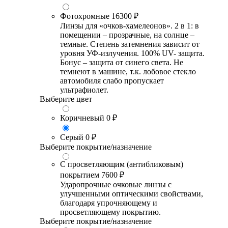
Фотохромные
16300 ₽
Линзы для «очков-хамелеонов». 2 в 1: в
помещении – прозрачные, на солнце –
темные. Степень затемнения зависит от
уровня УФ-излучения. 100% UV- защита.
Бонус – защита от синего света. Не
темнеют в машине, т.к. лобовое стекло
автомобиля слабо пропускает
ультрафиолет.
Выберите цвет
Коричневый
0 ₽
Серый
0 ₽
Выберите покрытие/назначение
С просветляющим (антибликовым)
покрытием
7600 ₽
Ударопрочные очковые линзы с
улучшенными оптическими свойствами,
благодаря упрочняющему и
просветляющему покрытию.
Выберите покрытие/назначение