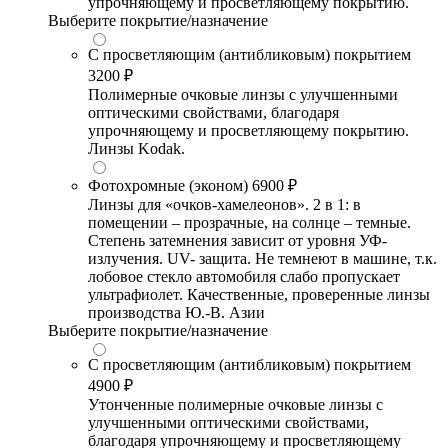
упрочняющему и просветляющему покрытию.
Выберите покрытие/назначение
С просветляющим (антибликовым) покрытием
3200 ₽
Полимерные очковые линзы с улучшенными
оптическими свойствами, благодаря
упрочняющему и просветляющему покрытию.
Линзы Kodak.
Фотохромные (эконом)
6900 ₽
Линзы для «очков-хамелеонов». 2 в 1: в
помещении – прозрачные, на солнце – темные.
Степень затемнения зависит от уровня УФ-
излучения. UV- защита. Не темнеют в машине, т.к.
лобовое стекло автомобиля слабо пропускает
ультрафиолет. Качественные, проверенные линзы
производства Ю.-В. Азии
Выберите покрытие/назначение
С просветляющим (антибликовым) покрытием
4900 ₽
Утонченные полимерные очковые линзы с
улучшенными оптическими свойствами,
благодаря упрочняющему и просветляющему