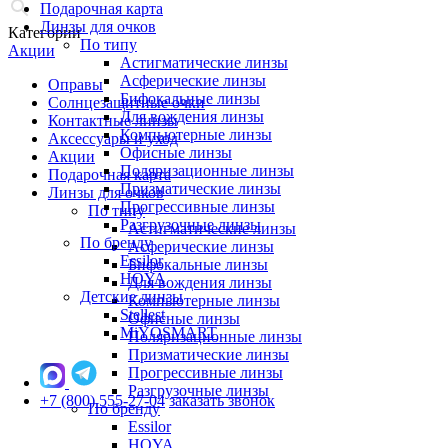
Подарочная карта
Линзы для очков
Категории
По типу
Акции
Астигматические линзы
Асферические линзы
Оправы
Бифокальные линзы
Солнцезащитные очки
Для вождения линзы
Контактные линзы
Компьютерные линзы
Аксессуары и уход
Офисные линзы
Акции
Поляризационные линзы
Подарочная карта
Призматические линзы
Линзы для очков
Прогрессивные линзы
По типу
Разгрузочные линзы
Астигматические линзы
По бренду
Асферические линзы
Essilor
Бифокальные линзы
HOYA
Для вождения линзы
Детские линзы
Компьютерные линзы
Stellest
Офисные линзы
MiYOSMART
Поляризационные линзы
Призматические линзы
Прогрессивные линзы
Разгрузочные линзы
+7 (800) 555-27-04
заказать звонок
По бренду
Essilor
HOYA