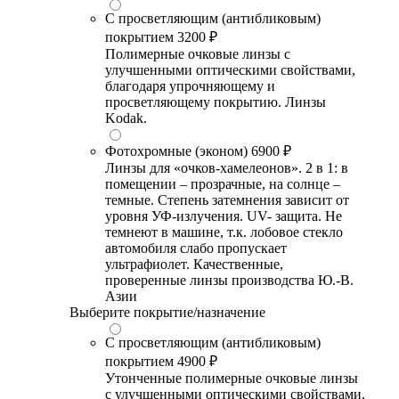
С просветляющим (антибликовым)
покрытием
3200 ₽
Полимерные очковые линзы с
улучшенными оптическими свойствами,
благодаря упрочняющему и
просветляющему покрытию. Линзы
Kodak.
Фотохромные (эконом)
6900 ₽
Линзы для «очков-хамелеонов». 2 в 1: в
помещении – прозрачные, на солнце –
темные. Степень затемнения зависит от
уровня УФ-излучения. UV- защита. Не
темнеют в машине, т.к. лобовое стекло
автомобиля слабо пропускает
ультрафиолет. Качественные,
проверенные линзы производства Ю.-В.
Азии
Выберите покрытие/назначение
С просветляющим (антибликовым)
покрытием
4900 ₽
Утонченные полимерные очковые линзы
с улучшенными оптическими свойствами,