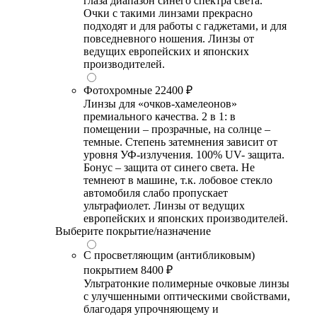
глаза диапазон синего спектра света.
Очки с такими линзами прекрасно
подходят и для работы с гаджетами, и для
повседневного ношения. Линзы от
ведущих европейских и японских
производителей.
Фотохромные
22400 ₽
Линзы для «очков-хамелеонов»
премиального качества. 2 в 1: в
помещении – прозрачные, на солнце –
темные. Степень затемнения зависит от
уровня УФ-излучения. 100% UV- защита.
Бонус – защита от синего света. Не
темнеют в машине, т.к. лобовое стекло
автомобиля слабо пропускает
ультрафиолет. Линзы от ведущих
европейских и японских производителей.
Выберите покрытие/назначение
С просветляющим (антибликовым)
покрытием
8400 ₽
Ультратонкие полимерные очковые линзы
с улучшенными оптическими свойствами,
благодаря упрочняющему и