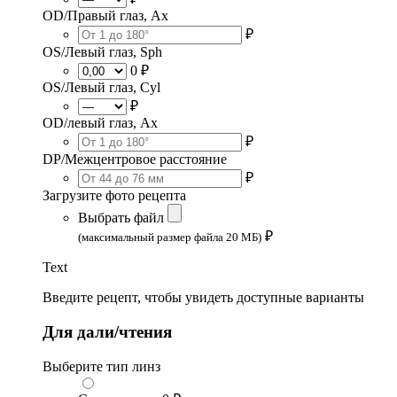
OD/Правый глаз, Ax
₽
OS/Левый глаз, Sph
0 ₽
OS/Левый глаз, Cyl
₽
OD/левый глаз, Ax
₽
DP/Межцентровое расстояние
₽
Загрузите фото рецепта
Выбрать файл
₽
(максимальный размер файла 20 МБ)
Text
Введите рецепт, чтобы увидеть доступные варианты
Для дали/чтения
Выберите тип линз