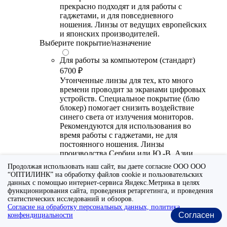
прекрасно подходят и для работы с
гаджетами, и для повседневного
ношения. Линзы от ведущих европейских
и японских производителей.
Выберите покрытие/назначение
Для работы за компьютером (стандарт)
6700 ₽
Утонченные линзы для тех, кто много
времени проводит за экранами цифровых
устройств. Специальное покрытие (блю
блокер) помогает снизить воздействие
синего света от излучения мониторов.
Рекомендуются для использования во
время работы с гаджетами, не для
постоянного ношения. Линзы
производства Сербии или Ю.-В. Азии.
Продолжая использовать наш сайт, вы даете согласие ООО ООО
Для работы за компьютером (премиум)
“ОПТИЛИНК” на обработку файлов cookie и пользовательских
20300 ₽
данных с помощью интернет-сервиса Яндекс.Метрика в целях
Универсальные утонченные линзы для
функционирования сайта, проведения ретаргетинга, и проведения
статистических исследований и обзоров.
тех, кто много времени проводит за
Согласие на обработку персональных данных, политика
экранами цифровых устройств.
Согласен
конфендициальности
Специальное покрытие помогает