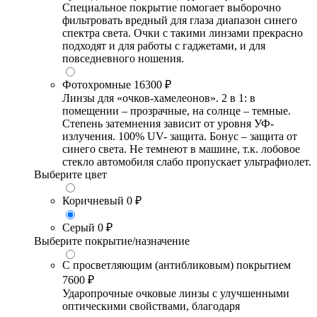
Специальное покрытие помогает выборочно
фильтровать вредный для глаза диапазон синего
спектра света. Очки с такими линзами прекрасно
подходят и для работы с гаджетами, и для
повседневного ношения.
Фотохромные
16300 ₽
Линзы для «очков-хамелеонов». 2 в 1: в
помещении – прозрачные, на солнце – темные.
Степень затемнения зависит от уровня УФ-
излучения. 100% UV- защита. Бонус – защита от
синего света. Не темнеют в машине, т.к. лобовое
стекло автомобиля слабо пропускает ультрафиолет.
Выберите цвет
Коричневый
0 ₽
Серый
0 ₽
Выберите покрытие/назначение
С просветляющим (антибликовым) покрытием
7600 ₽
Ударопрочные очковые линзы с улучшенными
оптическими свойствами, благодаря