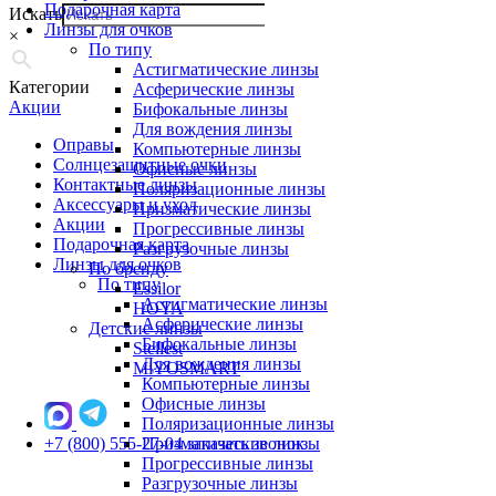
Подарочная карта
Искать
Линзы для очков
×
По типу
Астигматические линзы
Категории
Асферические линзы
Акции
Бифокальные линзы
Для вождения линзы
Оправы
Компьютерные линзы
Солнцезащитные очки
Офисные линзы
Контактные линзы
Поляризационные линзы
Аксессуары и уход
Призматические линзы
Акции
Прогрессивные линзы
Подарочная карта
Разгрузочные линзы
Линзы для очков
По бренду
По типу
Essilor
Астигматические линзы
HOYA
Асферические линзы
Детские линзы
Бифокальные линзы
Stellest
Для вождения линзы
MiYOSMART
Компьютерные линзы
Офисные линзы
Поляризационные линзы
+7 (800) 555-27-04
Призматические линзы
заказать звонок
Прогрессивные линзы
Разгрузочные линзы