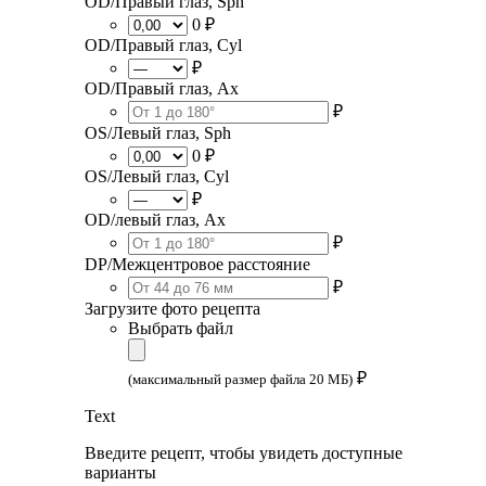
OD/Правый глаз, Sph
0 ₽
OD/Правый глаз, Cyl
₽
OD/Правый глаз, Ax
₽
OS/Левый глаз, Sph
0 ₽
OS/Левый глаз, Cyl
₽
OD/левый глаз, Ax
₽
DP/Межцентровое расстояние
₽
Загрузите фото рецепта
Выбрать файл
₽
(максимальный размер файла 20 МБ)
Text
Введите рецепт, чтобы увидеть доступные
варианты