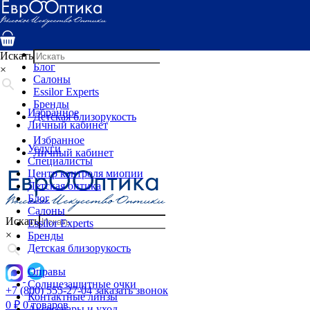
Услуги
Специалисты
Центр контроля миопии
Детская оптика
Искать
Блог
×
Салоны
Essilor Experts
Бренды
Избранное
Детская близорукость
Личный кабинет
Избранное
Услуги
Личный кабинет
Специалисты
Центр контроля миопии
Детская оптика
Блог
Салоны
Искать
Essilor Experts
×
Бренды
Детская близорукость
Оправы
Солнцезащитные очки
+7 (800) 555-27-04
заказать звонок
Контактные линзы
0
₽
0 товаров
Аксессуары и уход