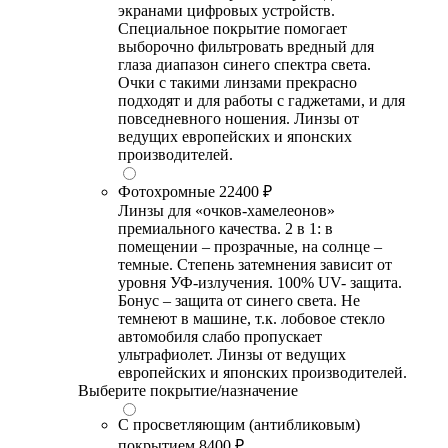
экранами цифровых устройств.
Специальное покрытие помогает
выборочно фильтровать вредный для
глаза диапазон синего спектра света.
Очки с такими линзами прекрасно
подходят и для работы с гаджетами, и для
повседневного ношения. Линзы от
ведущих европейских и японских
производителей.
Фотохромные
22400 ₽
Линзы для «очков-хамелеонов»
премиального качества. 2 в 1: в
помещении – прозрачные, на солнце –
темные. Степень затемнения зависит от
уровня УФ-излучения. 100% UV- защита.
Бонус – защита от синего света. Не
темнеют в машине, т.к. лобовое стекло
автомобиля слабо пропускает
ультрафиолет. Линзы от ведущих
европейских и японских производителей.
Выберите покрытие/назначение
С просветляющим (антибликовым)
покрытием
8400 ₽