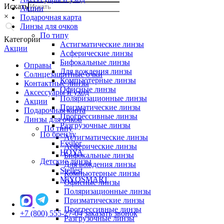
Искать
Акции
×
Подарочная карта
Линзы для очков
По типу
Категории
Астигматические линзы
Акции
Асферические линзы
Бифокальные линзы
Оправы
Для вождения линзы
Солнцезащитные очки
Компьютерные линзы
Контактные линзы
Офисные линзы
Аксессуары и уход
Поляризационные линзы
Акции
Призматические линзы
Подарочная карта
Прогрессивные линзы
Линзы для очков
Разгрузочные линзы
По типу
По бренду
Астигматические линзы
Essilor
Асферические линзы
HOYA
Бифокальные линзы
Детские линзы
Для вождения линзы
Stellest
Компьютерные линзы
MiYOSMART
Офисные линзы
Поляризационные линзы
Призматические линзы
Прогрессивные линзы
+7 (800) 555-27-04
заказать звонок
Разгрузочные линзы