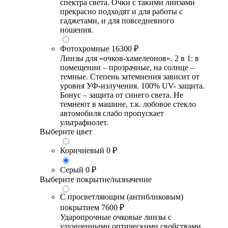
спектра света. Очки с такими линзами
прекрасно подходят и для работы с
гаджетами, и для повседневного
ношения.
Фотохромные
16300 ₽
Линзы для «очков-хамелеонов». 2 в 1: в
помещении – прозрачные, на солнце –
темные. Степень затемнения зависит от
уровня УФ-излучения. 100% UV- защита.
Бонус – защита от синего света. Не
темнеют в машине, т.к. лобовое стекло
автомобиля слабо пропускает
ультрафиолет.
Выберите цвет
Коричневый
0 ₽
Серый
0 ₽
Выберите покрытие/назначение
С просветляющим (антибликовым)
покрытием
7600 ₽
Ударопрочные очковые линзы с
улучшенными оптическими свойствами,