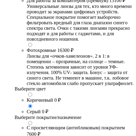
Для работы за компьютером (премиум)
15100 ₽
Универсальные линзы для тех, кто много времени
проводит за экранами цифровых устройств.
Специальное покрытие помогает выборочно
фильтровать вредный для глаза диапазон синего
спектра света. Очки с такими линзами прекрасно
подходят и для работы с гаджетами, и для
повседневного ношения.
Фотохромные
16300 ₽
Линзы для «очков-хамелеонов». 2 в 1: в
помещении – прозрачные, на солнце – темные.
Степень затемнения зависит от уровня УФ-
излучения. 100% UV- защита. Бонус – защита от
синего света. Не темнеют в машине, т.к. лобовое
стекло автомобиля слабо пропускает ультрафиолет.
Выберите цвет
Коричневый
0 ₽
Серый
0 ₽
Выберите покрытие/назначение
С просветляющим (антибликовым) покрытием
7600 ₽