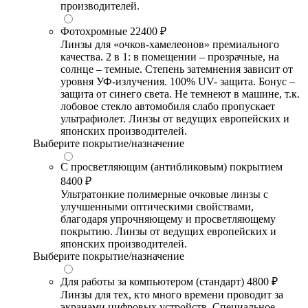
производителей.
Фотохромные
22400 ₽
Линзы для «очков-хамелеонов» премиального
качества. 2 в 1: в помещении – прозрачные, на
солнце – темные. Степень затемнения зависит от
уровня УФ-излучения. 100% UV- защита. Бонус –
защита от синего света. Не темнеют в машине, т.к.
лобовое стекло автомобиля слабо пропускает
ультрафиолет. Линзы от ведущих европейских и
японских производителей.
Выберите покрытие/назначение
С просветляющим (антибликовым) покрытием
8400 ₽
Ультратонкие полимерные очковые линзы с
улучшенными оптическими свойствами,
благодаря упрочняющему и просветляющему
покрытию. Линзы от ведущих европейских и
японских производителей.
Выберите покрытие/назначение
Для работы за компьютером (стандарт)
4800 ₽
Линзы для тех, кто много времени проводит за
экранами цифровых устройств. Специальное