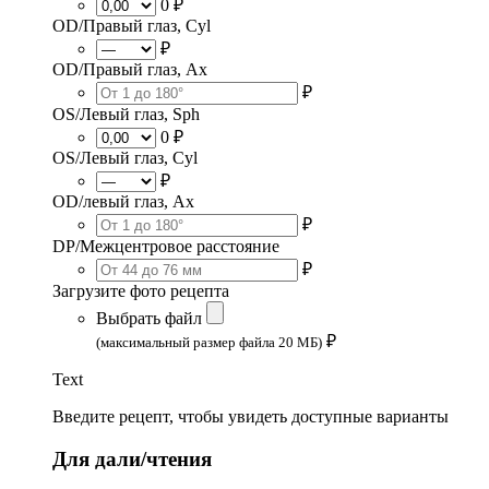
0 ₽
OD/Правый глаз, Cyl
₽
OD/Правый глаз, Ax
₽
OS/Левый глаз, Sph
0 ₽
OS/Левый глаз, Cyl
₽
OD/левый глаз, Ax
₽
DP/Межцентровое расстояние
₽
Загрузите фото рецепта
Выбрать файл
₽
(максимальный размер файла 20 МБ)
Text
Введите рецепт, чтобы увидеть доступные варианты
Для дали/чтения