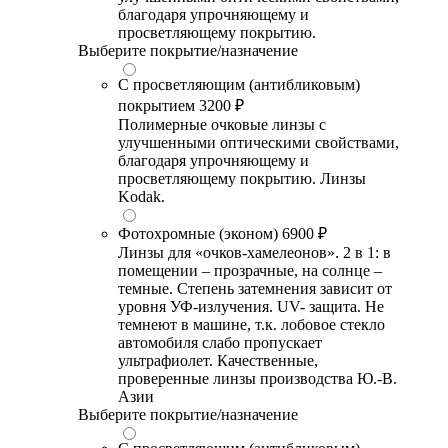
благодаря упрочняющему и
просветляющему покрытию.
Выберите покрытие/назначение
С просветляющим (антибликовым)
покрытием
3200 ₽
Полимерные очковые линзы с
улучшенными оптическими свойствами,
благодаря упрочняющему и
просветляющему покрытию. Линзы
Kodak.
Фотохромные (эконом)
6900 ₽
Линзы для «очков-хамелеонов». 2 в 1: в
помещении – прозрачные, на солнце –
темные. Степень затемнения зависит от
уровня УФ-излучения. UV- защита. Не
темнеют в машине, т.к. лобовое стекло
автомобиля слабо пропускает
ультрафиолет. Качественные,
проверенные линзы производства Ю.-В.
Азии
Выберите покрытие/назначение