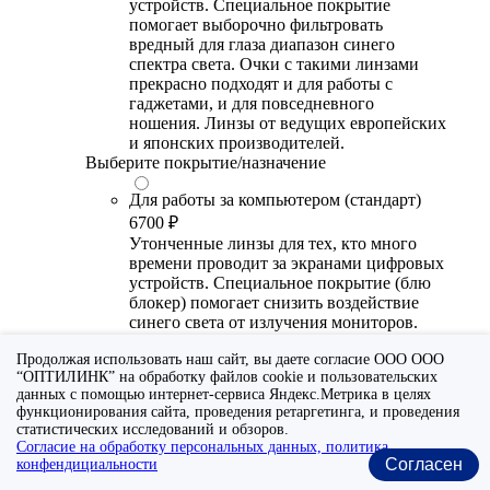
устройств. Специальное покрытие
помогает выборочно фильтровать
вредный для глаза диапазон синего
спектра света. Очки с такими линзами
прекрасно подходят и для работы с
гаджетами, и для повседневного
ношения. Линзы от ведущих европейских
и японских производителей.
Выберите покрытие/назначение
Для работы за компьютером (стандарт)
6700 ₽
Утонченные линзы для тех, кто много
времени проводит за экранами цифровых
устройств. Специальное покрытие (блю
блокер) помогает снизить воздействие
синего света от излучения мониторов.
Рекомендуются для использования во
Продолжая использовать наш сайт, вы даете согласие ООО ООО
время работы с гаджетами, не для
“ОПТИЛИНК” на обработку файлов cookie и пользовательских
постоянного ношения. Линзы
данных с помощью интернет-сервиса Яндекс.Метрика в целях
производства Сербии или Ю.-В. Азии.
функционирования сайта, проведения ретаргетинга, и проведения
статистических исследований и обзоров.
Для работы за компьютером (премиум)
Согласие на обработку персональных данных, политика
20300 ₽
Согласен
конфендициальности
Универсальные утонченные линзы для