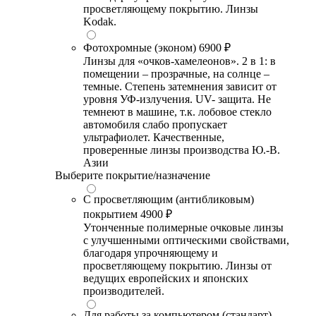
просветляющему покрытию. Линзы
Kodak.
Фотохромные (эконом)
6900 ₽
Линзы для «очков-хамелеонов». 2 в 1: в
помещении – прозрачные, на солнце –
темные. Степень затемнения зависит от
уровня УФ-излучения. UV- защита. Не
темнеют в машине, т.к. лобовое стекло
автомобиля слабо пропускает
ультрафиолет. Качественные,
проверенные линзы производства Ю.-В.
Азии
Выберите покрытие/назначение
С просветляющим (антибликовым)
покрытием
4900 ₽
Утонченные полимерные очковые линзы
с улучшенными оптическими свойствами,
благодаря упрочняющему и
просветляющему покрытию. Линзы от
ведущих европейских и японских
производителей.
Для работы за компьютером (стандарт)