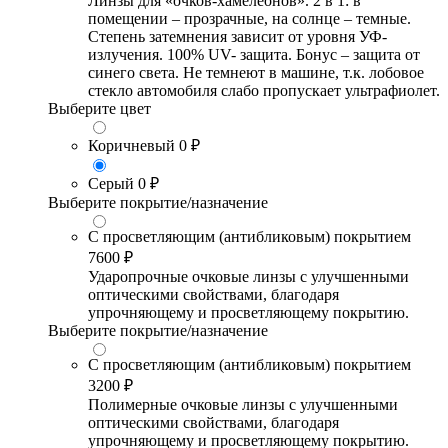
Линзы для «очков-хамелеонов». 2 в 1: в
помещении – прозрачные, на солнце – темные.
Степень затемнения зависит от уровня УФ-
излучения. 100% UV- защита. Бонус – защита от
синего света. Не темнеют в машине, т.к. лобовое
стекло автомобиля слабо пропускает ультрафиолет.
Выберите цвет
Коричневый
0 ₽
Серый
0 ₽
Выберите покрытие/назначение
С просветляющим (антибликовым) покрытием
7600 ₽
Ударопрочные очковые линзы с улучшенными
оптическими свойствами, благодаря
упрочняющему и просветляющему покрытию.
Выберите покрытие/назначение
С просветляющим (антибликовым) покрытием
3200 ₽
Полимерные очковые линзы с улучшенными
оптическими свойствами, благодаря
упрочняющему и просветляющему покрытию.