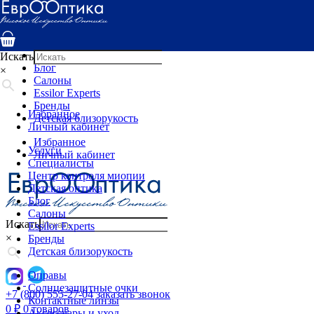
Услуги
Специалисты
Центр контроля миопии
Детская оптика
Искать
Блог
×
Салоны
Essilor Experts
Бренды
Избранное
Детская близорукость
Личный кабинет
Избранное
Услуги
Личный кабинет
Специалисты
Центр контроля миопии
Детская оптика
Блог
Салоны
Искать
Essilor Experts
×
Бренды
Детская близорукость
Оправы
Солнцезащитные очки
+7 (800) 555-27-04
заказать звонок
Контактные линзы
0
₽
0 товаров
Аксессуары и уход