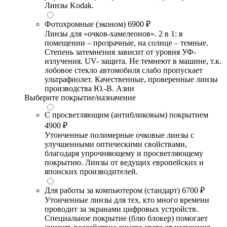
Линзы Kodak.
Фотохромные (эконом)
6900 ₽
Линзы для «очков-хамелеонов». 2 в 1: в
помещении – прозрачные, на солнце – темные.
Степень затемнения зависит от уровня УФ-
излучения. UV- защита. Не темнеют в машине, т.к.
лобовое стекло автомобиля слабо пропускает
ультрафиолет. Качественные, проверенные линзы
производства Ю.-В. Азии
Выберите покрытие/назначение
С просветляющим (антибликовым) покрытием
4900 ₽
Утонченные полимерные очковые линзы с
улучшенными оптическими свойствами,
благодаря упрочняющему и просветляющему
покрытию. Линзы от ведущих европейских и
японских производителей.
Для работы за компьютером (стандарт)
6700 ₽
Утонченные линзы для тех, кто много времени
проводит за экранами цифровых устройств.
Специальное покрытие (блю блокер) помогает