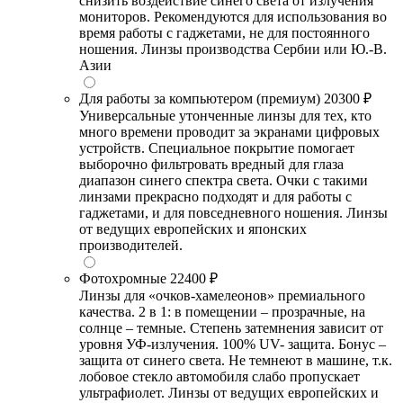
снизить воздействие синего света от излучения
мониторов. Рекомендуются для использования во
время работы с гаджетами, не для постоянного
ношения. Линзы производства Сербии или Ю.-В.
Азии
Для работы за компьютером (премиум)
20300 ₽
Универсальные утонченные линзы для тех, кто
много времени проводит за экранами цифровых
устройств. Специальное покрытие помогает
выборочно фильтровать вредный для глаза
диапазон синего спектра света. Очки с такими
линзами прекрасно подходят и для работы с
гаджетами, и для повседневного ношения. Линзы
от ведущих европейских и японских
производителей.
Фотохромные
22400 ₽
Линзы для «очков-хамелеонов» премиального
качества. 2 в 1: в помещении – прозрачные, на
солнце – темные. Степень затемнения зависит от
уровня УФ-излучения. 100% UV- защита. Бонус –
защита от синего света. Не темнеют в машине, т.к.
лобовое стекло автомобиля слабо пропускает
ультрафиолет. Линзы от ведущих европейских и