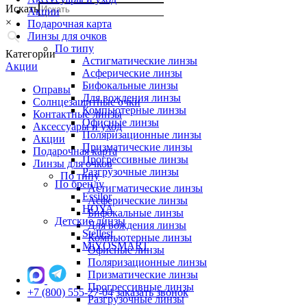
Искать
Акции
×
Подарочная карта
Линзы для очков
По типу
Категории
Астигматические линзы
Акции
Асферические линзы
Бифокальные линзы
Оправы
Для вождения линзы
Солнцезащитные очки
Компьютерные линзы
Контактные линзы
Офисные линзы
Аксессуары и уход
Поляризационные линзы
Акции
Призматические линзы
Подарочная карта
Прогрессивные линзы
Линзы для очков
Разгрузочные линзы
По типу
По бренду
Астигматические линзы
Essilor
Асферические линзы
HOYA
Бифокальные линзы
Детские линзы
Для вождения линзы
Stellest
Компьютерные линзы
MiYOSMART
Офисные линзы
Поляризационные линзы
Призматические линзы
Прогрессивные линзы
+7 (800) 555-27-04
заказать звонок
Разгрузочные линзы