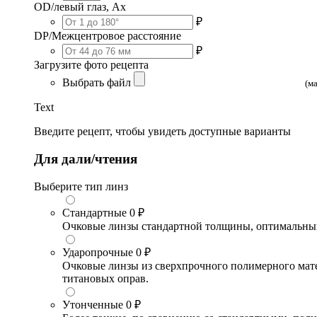
OD/левый глаз, Ax
₽
DP/Межцентровое расстояние
₽
Загрузите фото рецепта
Выбрать файл
(м
Text
Введите рецепт, чтобы увидеть доступные варианты
Для дали/чтения
Выберите тип линз
Стандартные
0 ₽
Очковые линзы стандартной толщины, оптимальный в
Ударопрочные
0 ₽
Очковые линзы из сверхпрочного полимерного матери
титановых оправ.
Утонченные
0 ₽