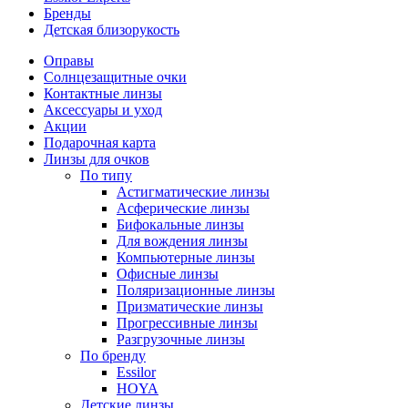
Бренды
Детская близорукость
Оправы
Солнцезащитные очки
Контактные линзы
Аксессуары и уход
Акции
Подарочная карта
Линзы для очков
По типу
Астигматические линзы
Асферические линзы
Бифокальные линзы
Для вождения линзы
Компьютерные линзы
Офисные линзы
Поляризационные линзы
Призматические линзы
Прогрессивные линзы
Разгрузочные линзы
По бренду
Essilor
HOYA
Детские линзы