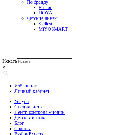
По бренду
Essilor
HOYA
Детские линзы
Stellest
MiYOSMART
Искать
×
Избранное
Личный кабинет
Услуги
Специалисты
Центр контроля миопии
Детская оптика
Блог
Салоны
Essilor Experts