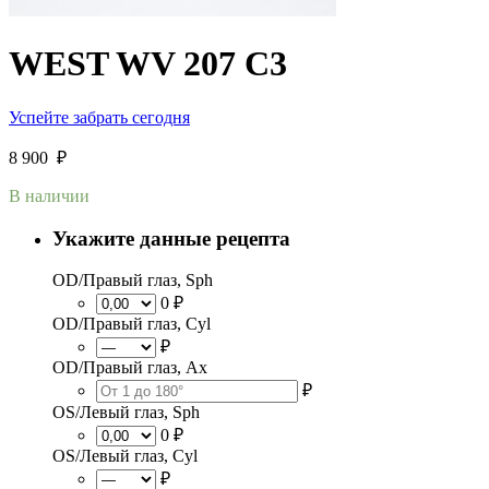
WEST WV 207 C3
Успейте забрать сегодня
8 900
₽
В наличии
Укажите данные рецепта
OD/Правый глаз, Sph
0 ₽
OD/Правый глаз, Cyl
₽
OD/Правый глаз, Ax
₽
OS/Левый глаз, Sph
0 ₽
OS/Левый глаз, Cyl
₽