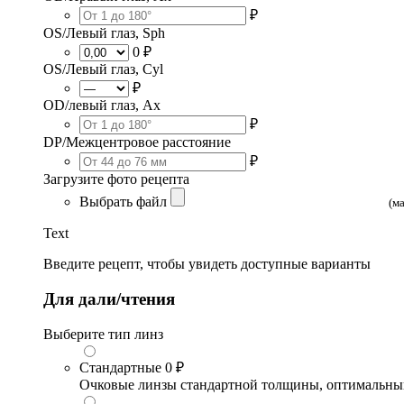
₽
OS/Левый глаз, Sph
0 ₽
OS/Левый глаз, Cyl
₽
OD/левый глаз, Ax
₽
DP/Межцентровое расстояние
₽
Загрузите фото рецепта
Выбрать файл
(м
Text
Введите рецепт, чтобы увидеть доступные варианты
Для дали/чтения
Выберите тип линз
Стандартные
0 ₽
Очковые линзы стандартной толщины, оптимальный в