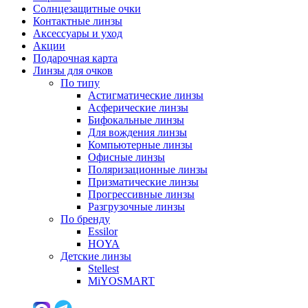
Солнцезащитные очки
Контактные линзы
Аксессуары и уход
Акции
Подарочная карта
Линзы для очков
По типу
Астигматические линзы
Асферические линзы
Бифокальные линзы
Для вождения линзы
Компьютерные линзы
Офисные линзы
Поляризационные линзы
Призматические линзы
Прогрессивные линзы
Разгрузочные линзы
По бренду
Essilor
HOYA
Детские линзы
Stellest
MiYOSMART