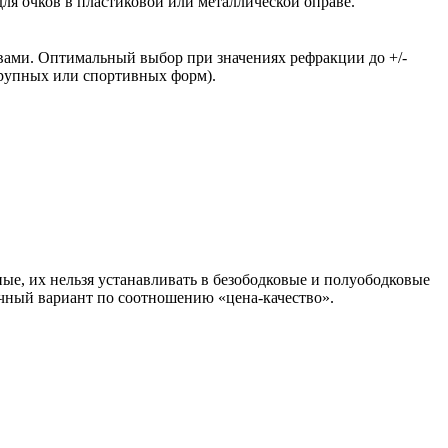
ля очков в пластиковой или металлической оправе.
вами. Оптимальный выбор при значениях рефракции до +/-
крупных или спортивных форм).
ые, их нельзя устанавливать в безободковые и полуободковые
чный вариант по соотношению «цена-качество».