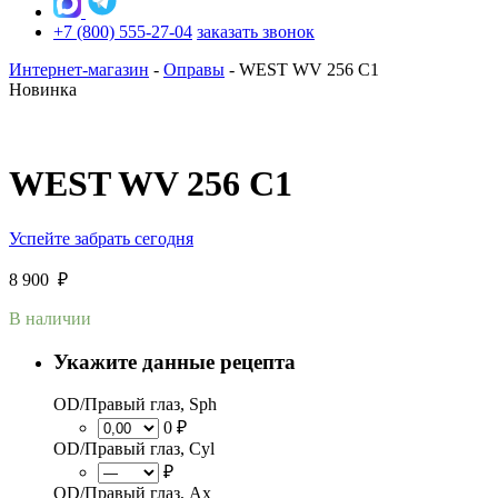
+7 (800) 555-27-04
заказать звонок
Интернет-магазин
-
Оправы
-
WEST WV 256 C1
Новинка
WEST WV 256 C1
Успейте забрать сегодня
8 900
₽
В наличии
Укажите данные рецепта
OD/Правый глаз, Sph
0 ₽
OD/Правый глаз, Cyl
₽
OD/Правый глаз, Ax