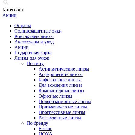
Категории
Акции
Оправы
Солнцезащитные очки
Контактные линзы
Аксессуары и уход
Акции
Подарочная карта
Линзы для очков
По типу
Астигматические линзы
Асферические линзы
Бифокальные линзы
Для вождения линзы
Компьютерные линзы
Офисные линзы
Поляризационные линзы
Призматические линзы
Прогрессивные линзы
Разгрузочные линзы
По бренду
Essilor
HOYA