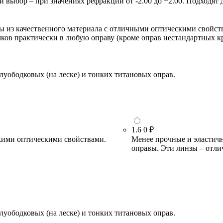
ыбор – при значениях рефракции от -2.00 до +2.00. Подходят д
зы из качественного материала с отличными оптическими свойст
очков практически в любую оправу (кроме оправ нестандартных 
луободковых (на леске) и тонких титановых оправ.
1.6
0 ₽
кими оптическими свойствами.
Менее прочные и эластичн
оправы. Эти линзы – отли
луободковых (на леске) и тонких титановых оправ.